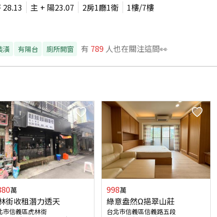
坪
28.13
主 + 陽
23.07
2房1廳1衛
1
樓/
7
樓
有
789
人也在關注這間👀
裝潢
有陽台
廁所開窗
880
998
萬
萬
林街收租潛力透天
綠意盎然Ω挹翠山莊
北市信義區虎林街
台北市信義區信義路五段