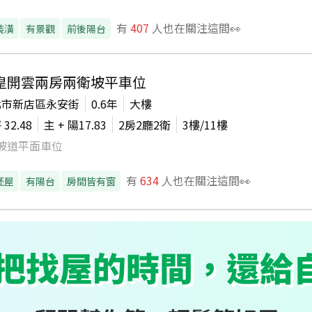
有
407
人也在關注這間👀
裝潢
有景觀
前後陽台
皇開雲兩房兩衛坡平車位
北市新店區永安街
0.6年
大樓
坪
32.48
主 + 陽
17.83
2房2廳2衛
3
樓/
11
樓
坡道平面車位
有
634
人也在關注這間👀
胚屋
有陽台
房間皆有窗