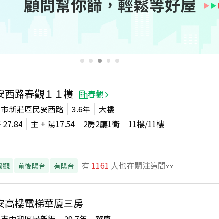
安西路春觀１１樓
春觀
北市新莊區民安西路
3.6年
大樓
坪
27.84
主 + 陽
17.54
2房2廳1衛
11
樓/
11
樓
有
1161
人也在關注這間👀
景觀
前後陽台
有陽台
安高樓電梯華廈三房
北市中和區景新街
29.7年
華廈