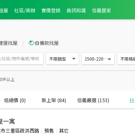
租屋
社區/商辦
實價登錄
房訊知識
信義居家
捷運找屋
|
自備款找屋
不限類型
1500-2200萬
不限格
10坪以上
低總價
(0)
新上架
(84)
信義嚴選
(153)
皇一寓
北市三重區疏洪西路
預售
其它