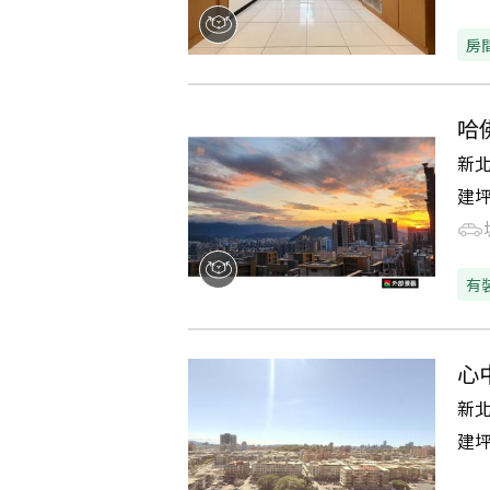
房
哈
新
建
有
心
新
建