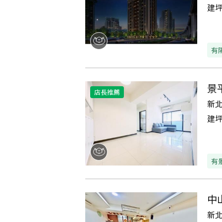
建
有
景
店長推薦
新
建
有
中
新