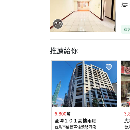
建
有
推薦給你
6,800
3,
萬
全坤１０１高樓兩房
虎
台北市信義區信義路四段
台