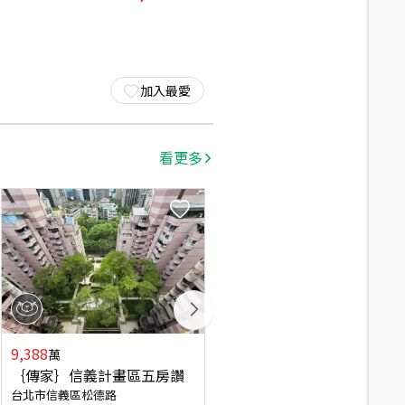
加入最愛
看更多
9,388
3,680
萬
萬
｛傳家｝信義計畫區五房讚
【新接】帛詩華側看１０１
台北市信義區松德路
台北市信義區基隆路二段