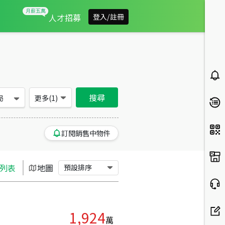
新北市全區買房：房屋物件出售、房價分析
人才招募
登入/註冊
搜尋
局
更多(
1
)
訂閱銷售中物件
列表
地圖
預設排序
1,924
萬