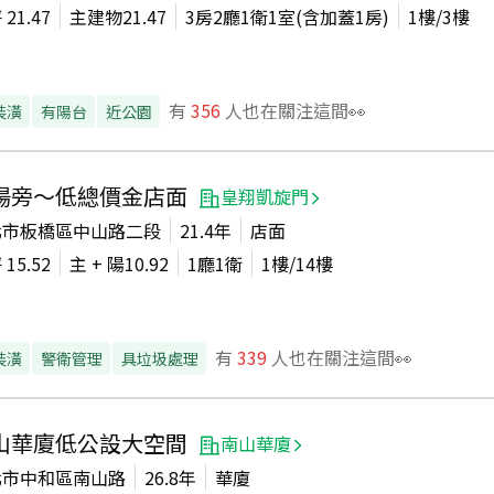
坪
21.47
主建物
21.47
3房2廳1衛1室(含加蓋1房)
1
樓/
3
樓
有
356
人也在關注這間👀
裝潢
有陽台
近公園
場旁～低總價金店面
皇翔凱旋門
北市板橋區中山路二段
21.4年
店面
坪
15.52
主 + 陽
10.92
1廳1衛
1
樓/
14
樓
有
339
人也在關注這間👀
裝潢
警衛管理
具垃圾處理
山華廈低公設大空間
南山華廈
北市中和區南山路
26.8年
華廈