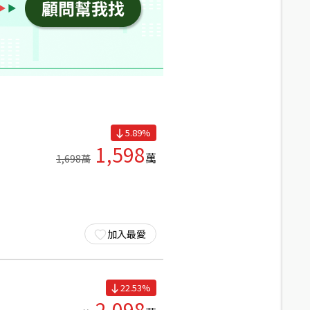
5.89
%
1,598
萬
1,698
萬
加入最愛
22.53
%
2,098