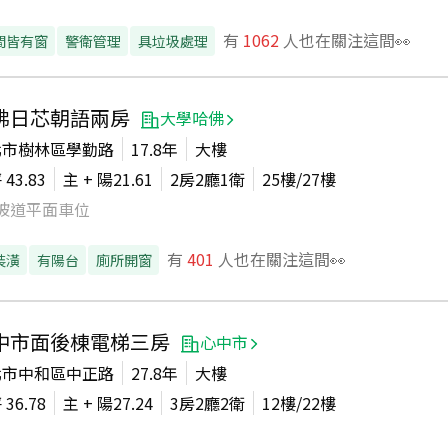
有
1062
人也在關注這間👀
間皆有窗
警衛管理
具垃圾處理
佛日芯朝語兩房
大學哈佛
北市樹林區學勤路
17.8年
大樓
坪
43.83
主 + 陽
21.61
2房2廳1衛
25
樓/
27
樓
坡道平面車位
有
401
人也在關注這間👀
裝潢
有陽台
廁所開窗
中市面後棟電梯三房
心中市
北市中和區中正路
27.8年
大樓
坪
36.78
主 + 陽
27.24
3房2廳2衛
12
樓/
22
樓