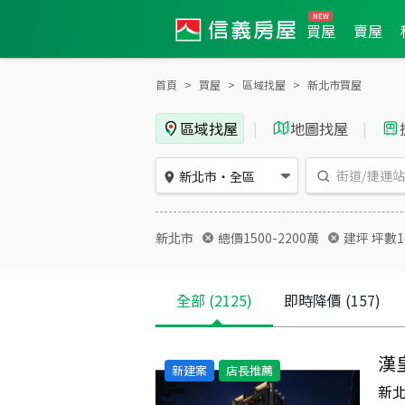
買屋
賣屋
首頁
買屋
區域找屋
新北市買屋
區域找屋
|
地圖找屋
|
新北市
・
全區
新北市
總價1500-2200萬
建坪 坪數
全部
(2125)
即時降價
(157)
漢
新建案
店長推薦
新