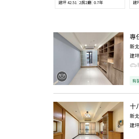
建坪
42.51
2房2廳
0.7年
建
專
新
建
有
十
新
建