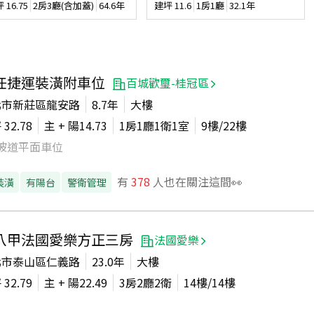
坪
16.75
2房3廳(含加蓋)
64.6年
建坪
11.6
1房1廳
32.1年
任捷運裝潢附車位
百城歡璽-桂冠區
北市新莊區龍安路
8.7年
大樓
坪
32.78
主 + 陽
14.73
1房1廳1衛1室
9
樓/
22
樓
坡道平面車位
有
378
人也在關注這間👀
裝潢
有陽台
警衛管理
八甲法國愛樂方正三房
法國愛樂
北市泰山區仁義路
23.0年
大樓
坪
32.79
主 + 陽
22.49
3房2廳2衛
14
樓/
14
樓