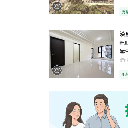
有
漢
新
建
毛