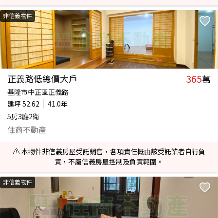
非信義物件
365
正義路低總價大戶
萬
基隆市中正區正義路
建坪
52.62
41.0年
5房3廳2衛
住商不動產
⚠️ 本物件非信義房屋受託銷售，各項責任概由該受託業者自行負
責，不屬信義房屋控制及負責範圍。
非信義物件