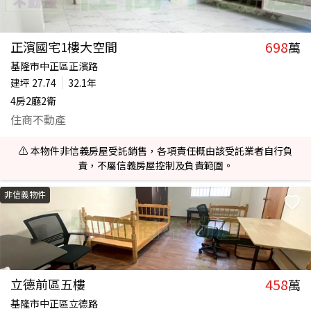
698
正濱國宅1樓大空間
萬
基隆市中正區正濱路
建坪
27.74
32.1年
4房2廳2衛
住商不動產
⚠️ 本物件非信義房屋受託銷售，各項責任概由該受託業者自行負
責，不屬信義房屋控制及負責範圍。
非信義物件
458
立德前區五樓
萬
基隆市中正區立德路