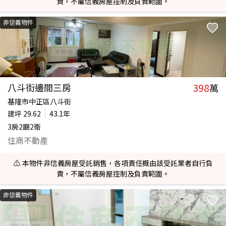
責，不屬信義房屋控制及負責範圍。
非信義物件
398
八斗街邊間三房
萬
基隆市中正區八斗街
建坪
29.62
43.1年
3房2廳2衛
住商不動產
⚠️ 本物件非信義房屋受託銷售，各項責任概由該受託業者自行負
責，不屬信義房屋控制及負責範圍。
非信義物件