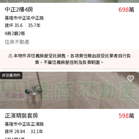
698
中正2樓4房
萬
基隆市中正區中正路
建坪
35.6
35.7年
4房2廳2衛
住商不動產
⚠️ 本物件非信義房屋受託銷售，各項責任概由該受託業者自行負
責，不屬信義房屋控制及負責範圍。
非信義物件
598
正濱精裝套房
萬
基隆市中正區正濱路
建坪
28.84
32.1年