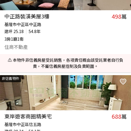
498
中正路裝潢美屋3樓
萬
基隆市中正區中正路
建坪
25.18
54.8年
3房1廳1衛
住商不動產
⚠️ 本物件非信義房屋受託銷售，各項責任概由該受託業者自行負
責，不屬信義房屋控制及負責範圍。
非信義物件
688
東岸遊客商圈精美宅
萬
基隆市中正區信五路