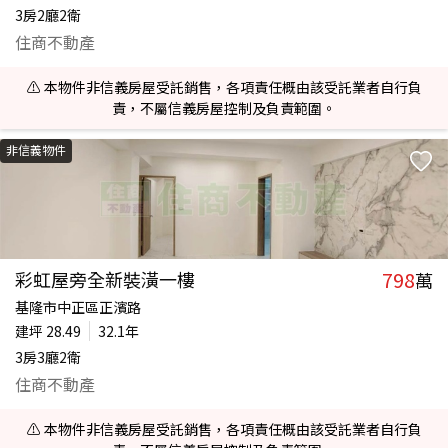
3房2廳2衛
住商不動產
⚠️ 本物件非信義房屋受託銷售，各項責任概由該受託業者自行負
責，不屬信義房屋控制及負責範圍。
非信義物件
798
彩虹屋旁全新裝潢一樓
萬
基隆市中正區正濱路
建坪
28.49
32.1年
3房3廳2衛
住商不動產
⚠️ 本物件非信義房屋受託銷售，各項責任概由該受託業者自行負