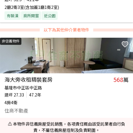
2廳2衛3室(含加蓋1廳1衛2室)
有裝潢
廁所開窗
近公園
以下為其他仲介業者物件
非信義物件
568
海大旁收租精裝套房
萬
基隆市中正區中正路
建坪
27.33
47.2年
4房4衛
住商不動產
⚠️ 本物件非信義房屋受託銷售，各項責任概由該受託業者自行負
責，不屬信義房屋控制及負責範圍。