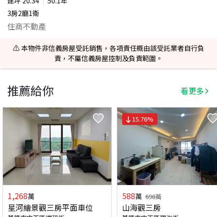
建坪
20.34
50.1年
3房2廳1衛
住商不動產
⚠️ 本物件非信義房屋受託銷售，各項責任概由該受託業者自行負
責，不屬信義房屋控制及負責範圍。
推薦給你
看更多
15.76
%
1,268
588
萬
萬
698
萬
星河繪景觀三房平面車位
山海觀三房