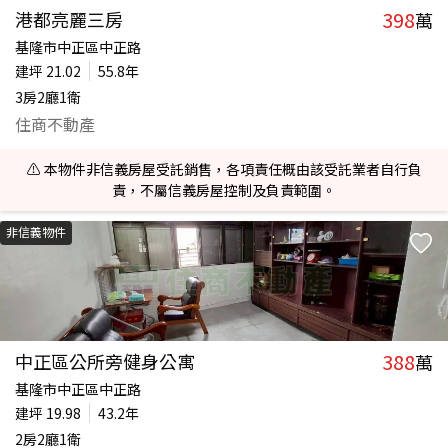
398
港都亮麗三房
萬
基隆市中正區中正路
建坪
21.02
55.8年
3房2廳1衛
住商不動產
⚠️ 本物件非信義房屋受託銷售，各項責任概由該受託業者自行負
責，不屬信義房屋控制及負責範圍。
非信義物件
388
中正區公所旁健身公寓
萬
基隆市中正區中正路
建坪
19.98
43.2年
2房2廳1衛