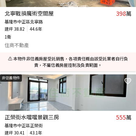
398
北寧戰損魔術空間屋
萬
基隆市中正區北寧路
建坪
38.82
44.6年
1衛
住商不動產
⚠️ 本物件非信義房屋受託銷售，各項責任概由該受託業者自行負
責，不屬信義房屋控制及負責範圍。
非信義物件
555
正榮街水噹噹景觀三房
萬
基隆市中正區正榮街
建坪
30.41
43.1年