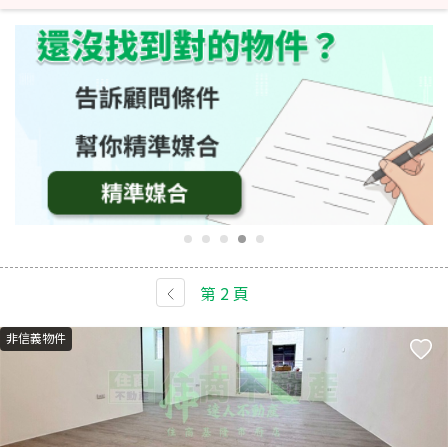
第
2
頁
非信義物件