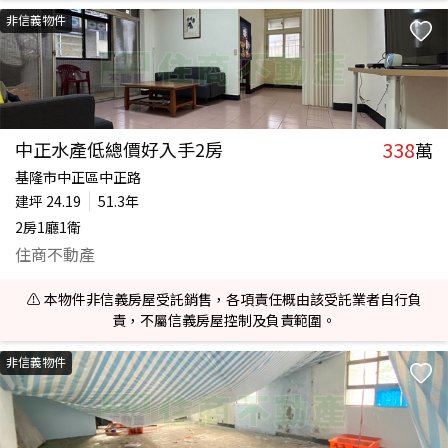
非信義物件
338
中正水產低總價好入手2房
萬
基隆市中正區中正路
建坪
24.19
51.3年
2房1廳1衛
住商不動產
⚠️ 本物件非信義房屋受託銷售，各項責任概由該受託業者自行負
責，不屬信義房屋控制及負責範圍。
非信義物件