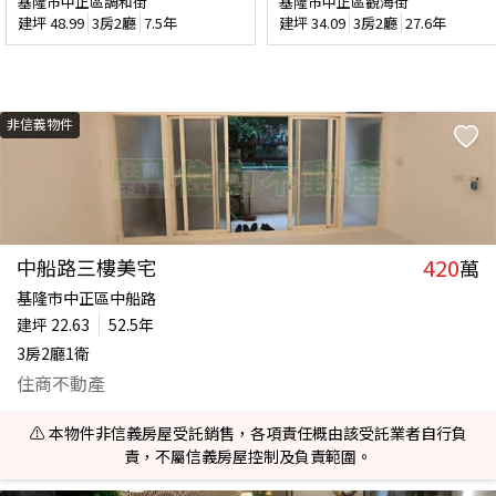
基隆市中正區調和街
基隆市中正區觀海街
建坪
48.99
3房2廳
7.5年
建坪
34.09
3房2廳
27.6年
非信義物件
420
中船路三樓美宅
萬
基隆市中正區中船路
建坪
22.63
52.5年
3房2廳1衛
住商不動產
⚠️ 本物件非信義房屋受託銷售，各項責任概由該受託業者自行負
責，不屬信義房屋控制及負責範圍。