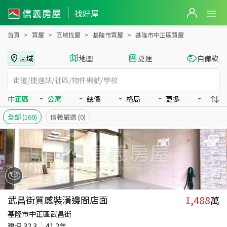
基隆市中正區買房：公寓房屋物件出售、房價分析
基隆市中正區買房：公寓物件出售、房價分析 - 信義房屋
找好屋
首頁
買屋
區域找屋
基隆市買屋
基隆市中正區買屋
區域
地圖
捷運
自備款
中正區
公寓
總價
格局
更多
全部
(160)
信義嚴選
(0)
1,488
武昌街質感裝潢邊間店面
萬
基隆市中正區武昌街
建坪
32.3
41.2年