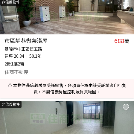
非信義物件
688
市區靜巷微裝潢屋
萬
基隆市中正區信五路
建坪
20.34
50.1年
2房1廳2衛
住商不動產
⚠️ 本物件非信義房屋受託銷售，各項責任概由該受託業者自行負
責，不屬信義房屋控制及負責範圍。
非信義物件