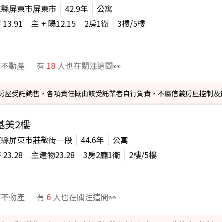
東縣屏東市屏東市
42.9年
公寓
坪
13.91
主 + 陽
12.15
2房1衛
3
樓/
5
樓
商不動產
有
18
人也在關注這間👀
信義房屋受託銷售，各項責任概由該受託業者自行負責，不屬信義房屋控制及
基美2樓
東縣屏東市莊敬街一段
44.6年
公寓
坪
23.28
主建物
23.28
3房2廳1衛
2
樓/
5
樓
商不動產
有
6
人也在關注這間👀