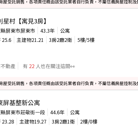
信義房屋受託銷售，各項責任概由該受託業者自行負責，不屬信義房屋控制及
利星村【寓見3房】
東縣屏東市屏東市
43.3年
公寓
坪
25.6
主建物
21.21
3房2廳2衛
5
樓/
5
樓
商不動產
有
22
人也在關注這間👀
信義房屋受託銷售，各項責任概由該受託業者自行負責，不屬信義房屋控制及
東屏基整新公寓
東縣屏東市莊敬街一段
44.6年
公寓
坪
23.28
主建物
19.27
3房2廳1衛
2
樓/
0
樓