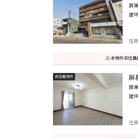
屏
建
住
⚠️ 本物件非
屏
非信義物件
屏
建
住