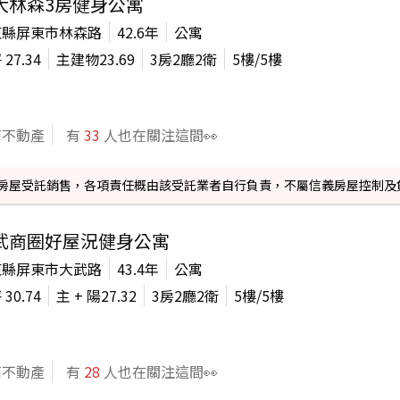
大林森3房健身公寓
東縣屏東市林森路
42.6年
公寓
坪
27.34
主建物
23.69
3房2廳2衛
5
樓/
5
樓
商不動產
有
33
人也在關注這間👀
信義房屋受託銷售，各項責任概由該受託業者自行負責，不屬信義房屋控制及
武商圈好屋況健身公寓
東縣屏東市大武路
43.4年
公寓
坪
30.74
主 + 陽
27.32
3房2廳2衛
5
樓/
5
樓
商不動產
有
28
人也在關注這間👀