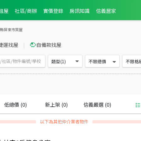
租屋
社區/商辦
實價登錄
房訊知識
信義居家
縣屏東市買屋
捷運找屋
|
自備款找屋
類型(1)
不限總價
不限格
低總價
(0)
新上架
(0)
信義嚴選
(0)
以下為其他仲介業者物件