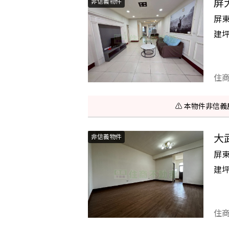
屏
非信義物件
屏
建
住
⚠️ 本物件非
大
非信義物件
屏
建
住