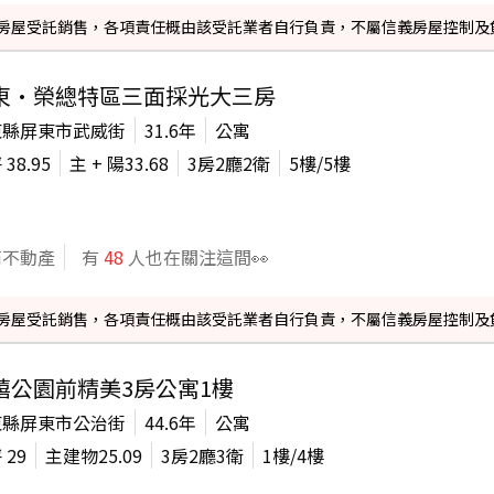
信義房屋受託銷售，各項責任概由該受託業者自行負責，不屬信義房屋控制及
東·榮總特區三面採光大三房
東縣屏東市武威街
31.6年
公寓
坪
38.95
主 + 陽
33.68
3房2廳2衛
5
樓/
5
樓
商不動產
有
48
人也在關注這間👀
信義房屋受託銷售，各項責任概由該受託業者自行負責，不屬信義房屋控制及
禧公園前精美3房公寓1樓
東縣屏東市公治街
44.6年
公寓
坪
29
主建物
25.09
3房2廳3衛
1
樓/
4
樓