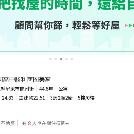
同高中勝利商圈美寓
東縣屏東市蘭州街
44.6年
公寓
坪
24.83
主建物
21.51
3房2廳2衛
5
樓/
0
樓
商不動產
有
8
人也在關注這間👀