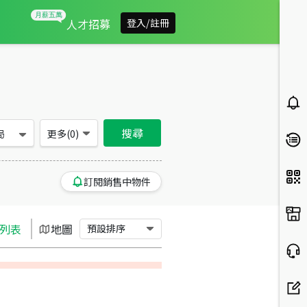
屏東縣屏東市買房：公寓房屋物件出售、房價分析
人才招募
登入/註冊
搜尋
局
更多(
0
)
訂閱銷售中物件
列表
地圖
預設排序