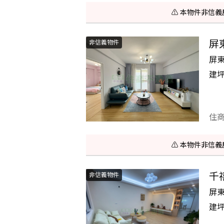
⚠️ 本物件非
屏
非信義物件
屏
建
住
⚠️ 本物件非
千
非信義物件
屏
建