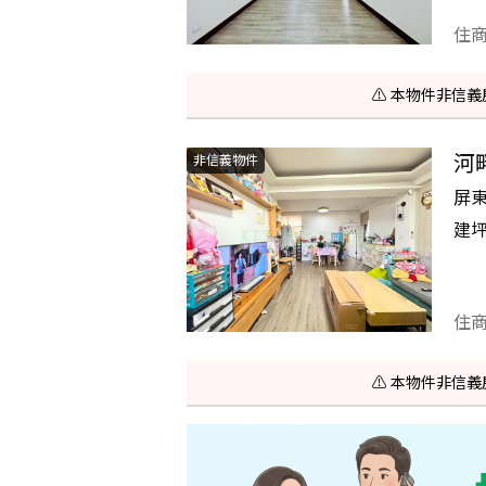
住
⚠️ 本物件非
河
非信義物件
屏
建
住
⚠️ 本物件非