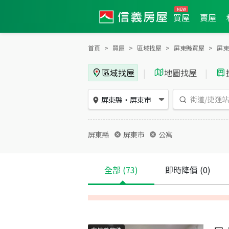
買屋
賣屋
首頁
買屋
區域找屋
屏東縣買屋
屏東
區域找屋
|
地圖找屋
|
屏東縣
・
屏東市
屏東縣
屏東市
公寓
全部
(73)
即時降價
(0)