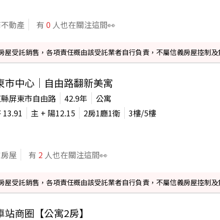
商不動產
有
0
人也在關注這間👀
信義房屋受託銷售，各項責任概由該受託業者自行負責，不屬信義房屋控制及
東市中心｜自由路翻新美寓
東縣屏東市自由路
42.9年
公寓
坪
13.91
主 + 陽
12.15
2房1廳1衛
3
樓/
5
樓
家房屋
有
2
人也在關注這間👀
信義房屋受託銷售，各項責任概由該受託業者自行負責，不屬信義房屋控制及
車站商圈【公寓2房】