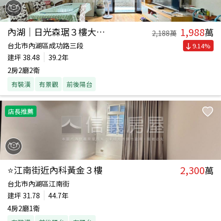
1,988
內湖｜日光森琚３樓大露台
萬
2,188
萬
台北市內湖區成功路三段
9.14
%
建坪
38.48
39.2年
2房2廳2衛
有裝潢
有景觀
前後陽台
店長推薦
2,300
⭐️江南街近內科黃金３樓
萬
台北市內湖區江南街
建坪
31.78
44.7年
4房2廳1衛