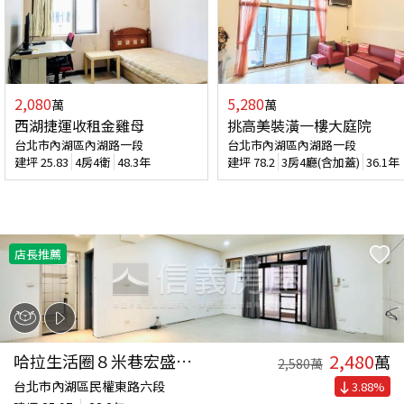
2,080
5,280
萬
萬
西湖捷運收租金雞母
挑高美裝潢一樓大庭院
台北市內湖區內湖路一段
台北市內湖區內湖路一段
建坪
25.83
4房4衛
48.3年
建坪
78.2
3房4廳(含加蓋)
36.1年
店長推薦
2,480
哈拉生活圈８米巷宏盛３樓
萬
2,580
萬
台北市內湖區民權東路六段
3.88
%