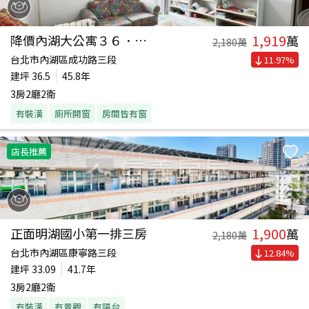
1,919
降價內湖大公寓３６．５坪
萬
2,180
萬
台北市內湖區成功路三段
11.97
%
建坪
36.5
45.8年
3房2廳2衛
有裝潢
廁所開窗
房間皆有窗
店長推薦
1,900
正面明湖國小第一排三房
萬
2,180
萬
台北市內湖區康寧路三段
12.84
%
建坪
33.09
41.7年
3房2廳2衛
有裝潢
有景觀
有陽台