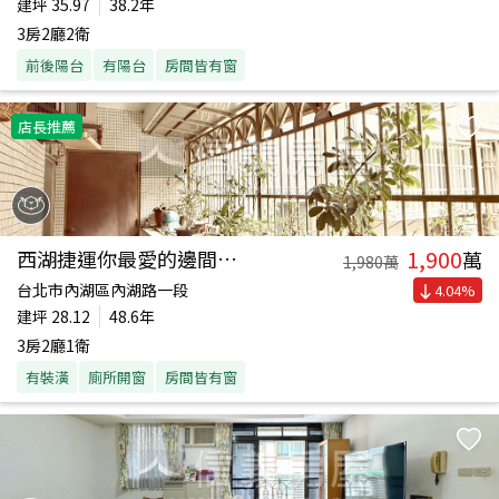
建坪
35.97
38.2年
3房2廳2衛
前後陽台
有陽台
房間皆有窗
店長推薦
1,900
西湖捷運你最愛的邊間二樓
萬
1,980
萬
台北市內湖區內湖路一段
4.04
%
建坪
28.12
48.6年
3房2廳1衛
有裝潢
廁所開窗
房間皆有窗