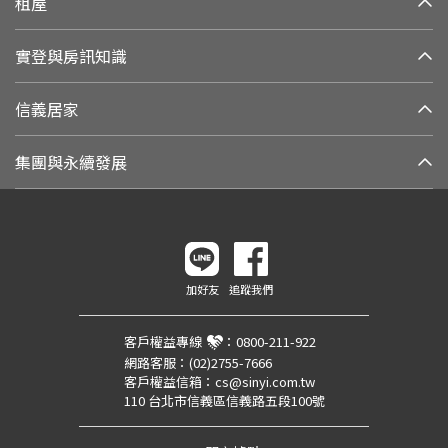
租屋
實登與房訊知識
信義居家
集團與永續發展
加好友
追蹤我們
客戶權益專線
：
0800-211-922
網路客服：
(02)2755-7666
客戶權益信箱：
cs@sinyi.com.tw
110 台北市信義區信義路五段100號