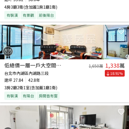
4房3廳3衛(含加蓋1房1廳1衛)
有裝潢
有景觀
前後陽台
1,338
低總價一層一戶大空間美寓
萬
1,650
萬
台北市內湖區內湖路三段
18.91
%
建坪
27.84
42.8年
3房2廳2衛1室(含加蓋1廳1衛)
有裝潢
有陽台
房間皆有窗