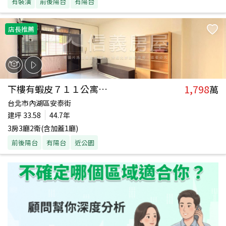
有裝潢
前後陽台
有陽台
店長推薦
1,798
下樓有蝦皮７１１公寓三樓
萬
台北市內湖區安泰街
建坪
33.58
44.7年
3房3廳2衛(含加蓋1廳)
前後陽台
有陽台
近公園