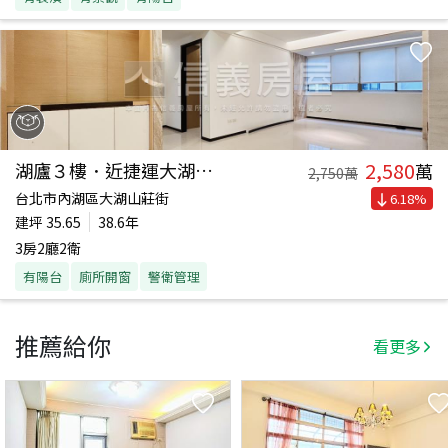
2,580
湖廬３樓．近捷運大湖公園
萬
2,750
萬
台北市內湖區大湖山莊街
6.18
%
建坪
35.65
38.6年
3房2廳2衛
有陽台
廁所開窗
警衛管理
推薦給你
看更多