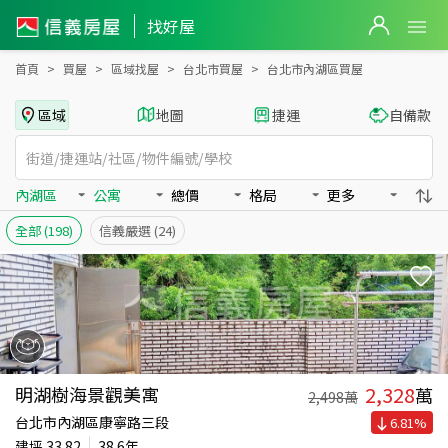
台北市內湖區買房：公寓房屋物件出售、房價分析
找好屋
首頁
買屋
區域找屋
台北市買屋
台北市內湖區買屋
區域
地圖
捷運
自備款
內湖區
公寓
總價
格局
更多
全部
(198)
信義嚴選
(24)
2,328
明湖樹海景觀美寓
萬
2,498
萬
台北市內湖區康寧路三段
6.81
%
建坪
33.82
38.6年