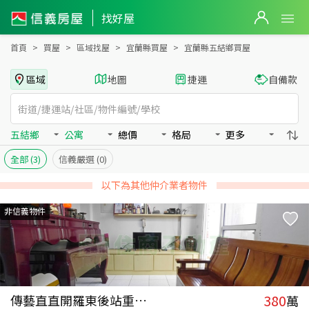
宜蘭縣五結鄉買房：公寓房屋物件出售、房價分析
找好屋
首頁
買屋
區域找屋
宜蘭縣買屋
宜蘭縣五結鄉買屋
區域
地圖
捷運
自備款
五結鄉
公寓
總價
格局
更多
全部
(3)
信義嚴選
(0)
以下為其他仲介業者物件
非信義物件
380
傳藝直直開羅東後站重疊車位美宅
萬