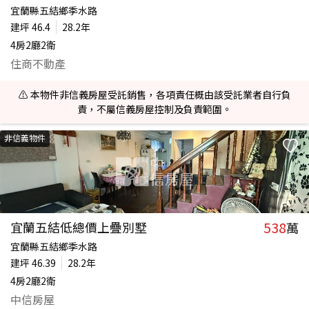
宜蘭縣五結鄉季水路
建坪
46.4
28.2年
4房2廳2衛
住商不動產
⚠️ 本物件非信義房屋受託銷售，各項責任概由該受託業者自行負
責，不屬信義房屋控制及負責範圍。
非信義物件
538
宜蘭五結低總價上疊別墅
萬
宜蘭縣五結鄉季水路
建坪
46.39
28.2年
4房2廳2衛
中信房屋