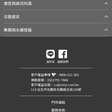
實登與房訊知識
信義居家
集團與永續發展
加好友
追蹤我們
客戶權益專線
：
0800-211-922
網路客服：
(02)2755-7666
客戶權益信箱：
cs@sinyi.com.tw
110 台北市信義區信義路五段100號
門市據點
服務條款