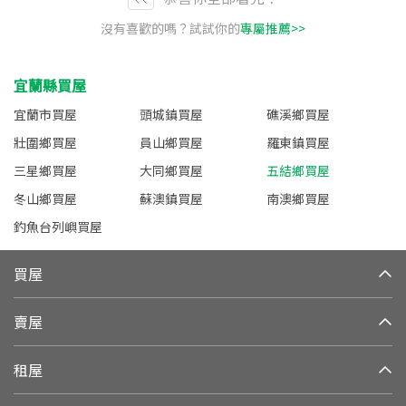
沒有喜歡的嗎？試試你的
專屬推薦>>
宜蘭縣買屋
宜蘭市買屋
頭城鎮買屋
礁溪鄉買屋
壯圍鄉買屋
員山鄉買屋
羅東鎮買屋
三星鄉買屋
大同鄉買屋
五結鄉買屋
冬山鄉買屋
蘇澳鎮買屋
南澳鄉買屋
釣魚台列嶼買屋
買屋
賣屋
租屋