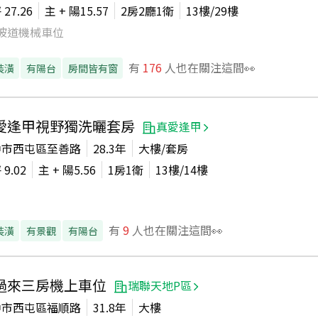
坪
27.26
主 + 陽
15.57
2房2廳1衛
13
樓/
29
樓
坡道機械車位
有
176
人也在關注這間👀
裝潢
有陽台
房間皆有窗
愛逢甲視野獨洗曬套房
真愛逢甲
中市西屯區至善路
28.3年
大樓/套房
坪
9.02
主 + 陽
5.56
1房1衛
13
樓/
14
樓
有
9
人也在關注這間👀
裝潢
有景觀
有陽台
過來三房機上車位
瑞聯天地P區
中市西屯區福順路
31.8年
大樓