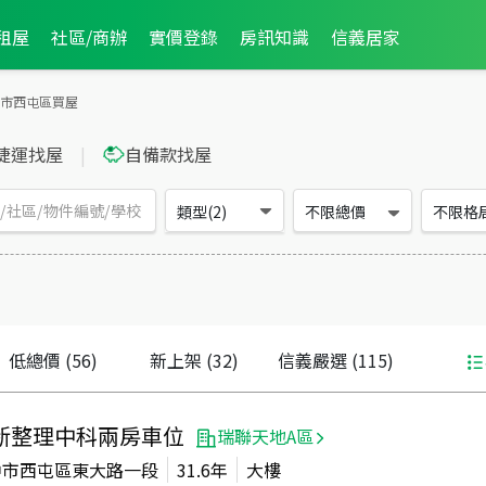
租屋
社區/商辦
實價登錄
房訊知識
信義居家
市西屯區買屋
捷運找屋
|
自備款找屋
類型(2)
不限總價
不限格
低總價
(56)
新上架
(32)
信義嚴選
(115)
新整理中科兩房車位
瑞聯天地A區
中市西屯區東大路一段
31.6年
大樓