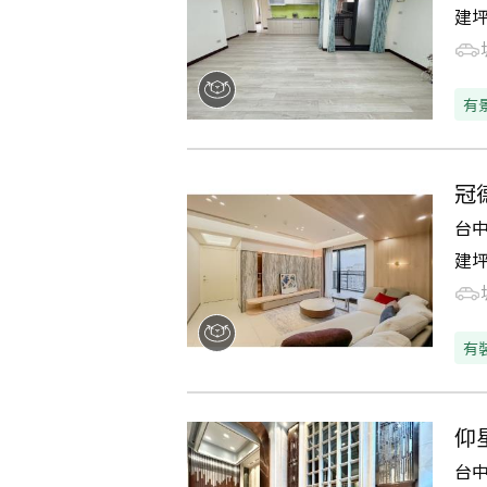
建
有
冠
台
建
有
仰
台