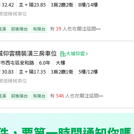
坪
32.42
主 + 陽
23.85
3房2廳2衛
8
樓/
14
樓
坡道機械車位
有
39
人也在關注這間👀
裝潢
前後陽台
有陽台
城仰雲精裝潢三房車位
大城仰雲
中市西屯區安和路
6.0年
大樓
坪
30.83
主 + 陽
17.35
3房2廳1衛
5
樓/
12
樓
坡道機械車位
有
546
人也在關注這間👀
裝潢
前後陽台
有陽台