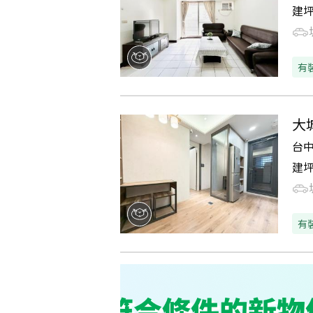
建
有
大
台
建
有