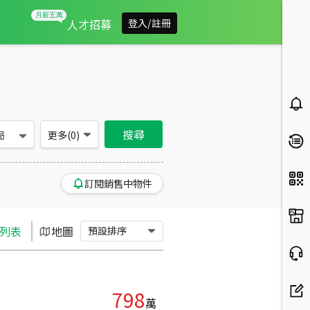
台中市西屯區買房：大樓、店面房屋物件出售、房價分析
人才招募
登入/註冊
搜尋
局
更多(
0
)
訂閱銷售中物件
列表
地圖
預設排序
798
萬