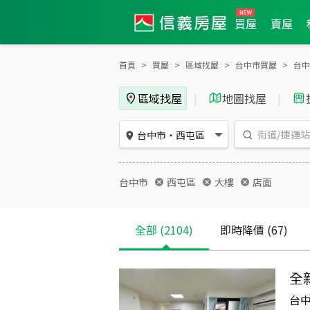
買屋
賣屋
首頁
買屋
區域找屋
台中市買屋
台中
區域找屋
|
地圖找屋
|
台中市
・
西屯區
台中市
西屯區
大樓
店面
全部
(2104)
即時降價
(67)
全
台