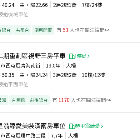
坪
40.24
主 + 陽
22.66
2房2廳1衛
7
樓/
24
樓
坡道機械車位
有
53
人也在關注這間👀
後陽台
有陽台
廁所開窗
二期重劃區視野三房平車
I時尚
中市西屯區青海南街
13.0年
大樓
坪
50.35
主 + 陽
24.24
3房2廳2衛
10
樓/
12
樓
坡道平面車位
有
1178
人也在關注這間👀
裝潢
有景觀
前後陽台
里翁臻愛美裝潢兩房車位
赫里翁臻愛
中市西屯區環中路二段
7.7年
大樓