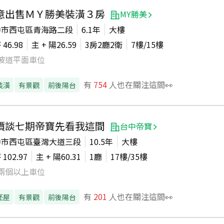
意出售ＭＹ勝美裝潢３房
MY勝美
中市西屯區青海路二段
6.1年
大樓
坪
46.98
主 + 陽
26.59
3房2廳2衛
7
樓/
15
樓
坡道平面車位
有
754
人也在關注這間👀
裝潢
有景觀
前後陽台
價談七期帝寶先看我這間
台中帝寶
中市西屯區臺灣大道三段
10.5年
大樓
坪
102.97
主 + 陽
60.31
1廳
17
樓/
35
樓
兩個以上車位
有
201
人也在關注這間👀
胚屋
有景觀
前後陽台