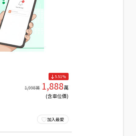
5.51
%
1,888
萬
1,998
萬
(含車位價)
加入最愛