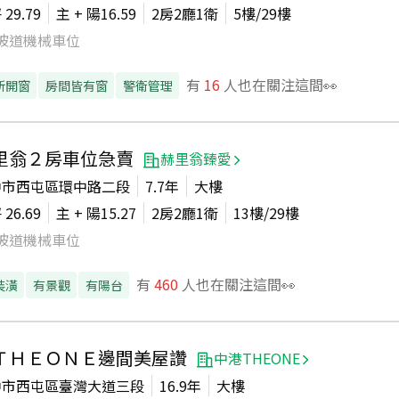
坪
29.79
主 + 陽
16.59
2房2廳1衛
5
樓/
29
樓
坡道機械車位
有
16
人也在關注這間👀
所開窗
房間皆有窗
警衛管理
里翁２房車位急賣
赫里翁臻愛
中市西屯區環中路二段
7.7年
大樓
坪
26.69
主 + 陽
15.27
2房2廳1衛
13
樓/
29
樓
坡道機械車位
有
460
人也在關注這間👀
裝潢
有景觀
有陽台
ＴＨＥＯＮＥ邊間美屋讚
中港THEONE
中市西屯區臺灣大道三段
16.9年
大樓