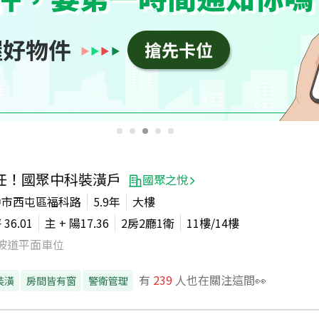
任！國聚中科裝潢戶
國聚之悅
中市西屯區福科路
5.9年
大樓
坪
36.01
主 + 陽
17.36
2房2廳1衛
11
樓/
14
樓
坡道平面車位
有
239
人也在關注這間👀
裝潢
房間皆有窗
警衛管理