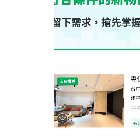
專
店長推薦
台
建
有