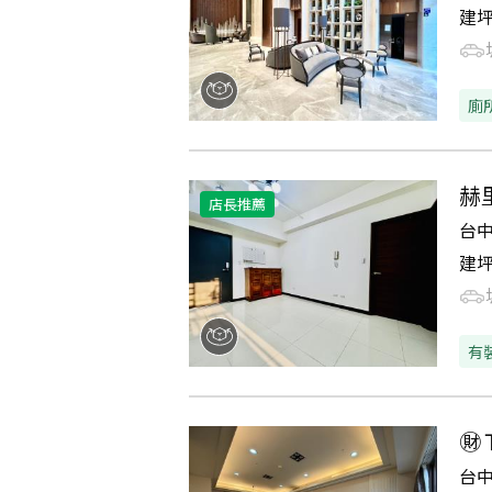
建
廁
赫
店長推薦
台
建
有
㊖
台