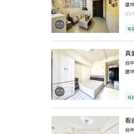
建
有
真
台
建
有
看
台