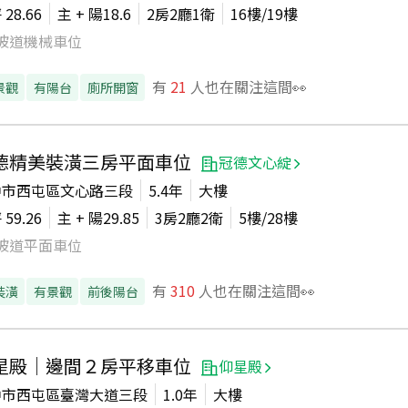
坪
28.66
主 + 陽
18.6
2房2廳1衛
16
樓/
19
樓
坡道機械車位
有
21
人也在關注這間👀
景觀
有陽台
廁所開窗
德精美裝潢三房平面車位
冠德文心綻
中市西屯區文心路三段
5.4年
大樓
坪
59.26
主 + 陽
29.85
3房2廳2衛
5
樓/
28
樓
坡道平面車位
有
310
人也在關注這間👀
裝潢
有景觀
前後陽台
星殿｜邊間２房平移車位
仰星殿
中市西屯區臺灣大道三段
1.0年
大樓