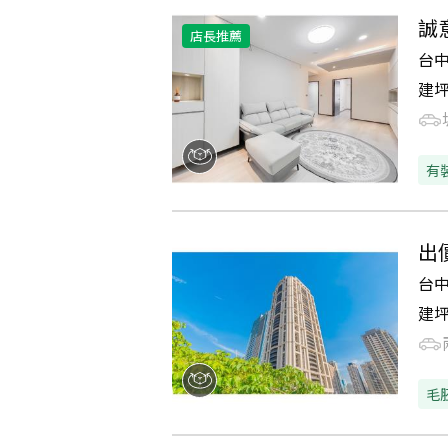
誠
店長推薦
台
建
有
出
台
建
毛