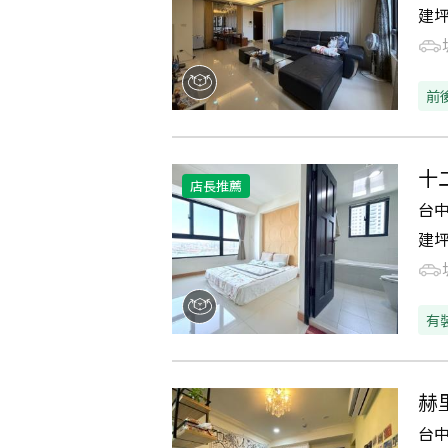
建
前
十
店長推薦
台
建
有
赫
台