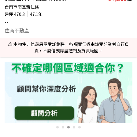
台南市南區新仁路
建坪
470.3
47.1年
--
住商不動產
⚠️ 本物件非信義房屋受託銷售，各項責任概由該受託業者自行負
責，不屬信義房屋控制及負責範圍。