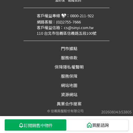
加好友
追蹤我們
客戶權益專線
：
0800-211-922
網路客服：
(02)2755-7666
客戶權益信箱：
cs@sinyi.com.tw
110 台北市信義區信義路五段100號
門市據點
服務條款
保障隱私權聲明
服務保障
網站地圖
資源網站
異業合作提案
©
信義房屋股份有限公司
20260804.b53805
買屋諮詢
訂閱銷售中物件
第