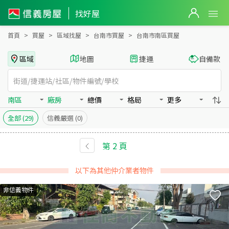
台南市南區買房：廠房房屋物件出售、房價分析
找好屋
首頁
買屋
區域找屋
台南市買屋
台南市南區買屋
區域
地圖
捷運
自備款
南區
廠房
總價
格局
更多
全部
(29)
信義嚴選
(0)
第
2
頁
以下為其他仲介業者物件
非信義物件