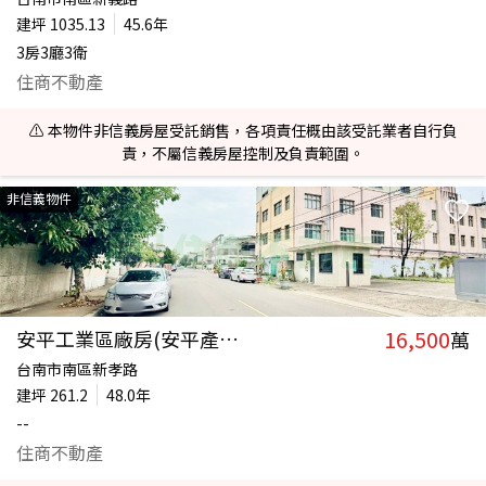
建坪
1035.13
45.6年
3房3廳3衛
住商不動產
⚠️ 本物件非信義房屋受託銷售，各項責任概由該受託業者自行負
責，不屬信義房屋控制及負責範圍。
非信義物件
16,500
安平工業區廠房(安平產業園區)
萬
台南市南區新孝路
建坪
261.2
48.0年
--
住商不動產