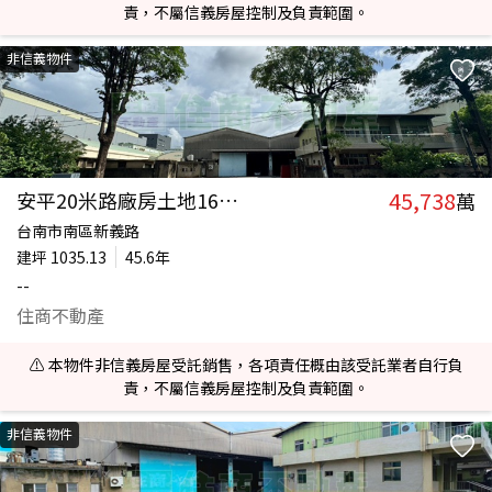
責，不屬信義房屋控制及負責範圍。
非信義物件
45,738
安平20米路廠房土地1633坪
萬
台南市南區新義路
建坪
1035.13
45.6年
--
住商不動產
⚠️ 本物件非信義房屋受託銷售，各項責任概由該受託業者自行負
責，不屬信義房屋控制及負責範圍。
非信義物件