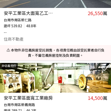
26,550
安平工業區大面寬乙工廠房
萬
台南市南區新仁路
建坪
539.82
48.8年
--
住商不動產
⚠️ 本物件非信義房屋受託銷售，各項責任概由該受託業者自行負
責，不屬信義房屋控制及負責範圍。
非信義物件
14,500
安平工業區面寬工業廠房
萬
台南市南區新義南路
建坪
289.71
46.2年