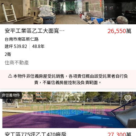
26,550
安平工業區乙工大面寬好規劃廠房
萬
台南市南區新仁路
建坪
539.82
48.8年
2衛
住商不動產
⚠️ 本物件非信義房屋受託銷售，各項責任概由該受託業者自行負
責，不屬信義房屋控制及負責範圍。
非信義物件
27,300
安工區775坪乙工470廠房
萬