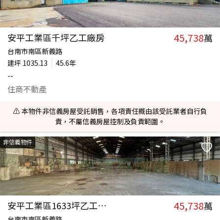
45,738
安平工業區千坪乙工廠房
萬
台南市南區新義路
建坪
1035.13
45.6年
--
住商不動產
⚠️ 本物件非信義房屋受託銷售，各項責任概由該受託業者自行負
責，不屬信義房屋控制及負責範圍。
非信義物件
45,738
安平工業區1633坪乙工大廠房
萬
台南市南區新義路