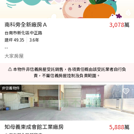
3,078
南科旁全新廠房Ａ
萬
台南市新化區中正路
建坪
49.35
3.6年
--
大家房屋
⚠️ 本物件非信義房屋受託銷售，各項責任概由該受託業者自行負
責，不屬信義房屋控制及負責範圍。
非信義物件
5,888
知母義東成會館工業廠房
萬