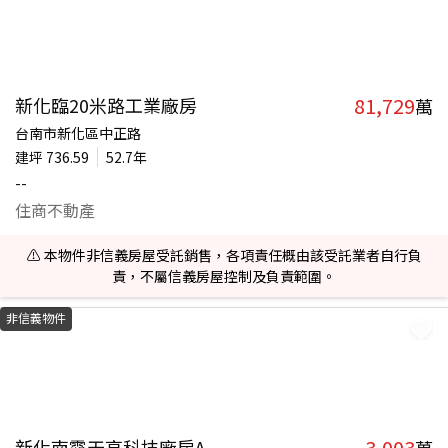
81,729
新化臨20米路工業廠房
萬
台南市新化區中正路
建坪
736.59
52.7年
--
住商不動產
⚠️ 本物件非信義房屋受託銷售，各項責任概由該受託業者自行負
責，不屬信義房屋控制及負責範圍。
非信義物件
3,003
新化南霸天高科技廠房A