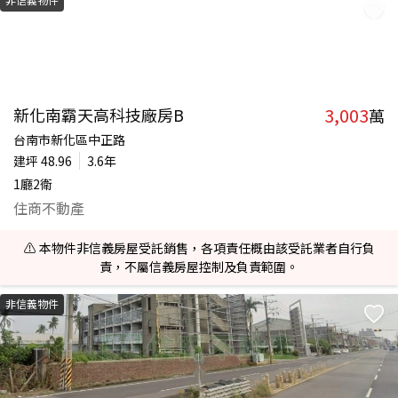
3,003
新化南霸天高科技廠房B
萬
台南市新化區中正路
建坪
48.96
3.6年
1廳2衛
住商不動產
⚠️ 本物件非信義房屋受託銷售，各項責任概由該受託業者自行負
責，不屬信義房屋控制及負責範圍。
非信義物件