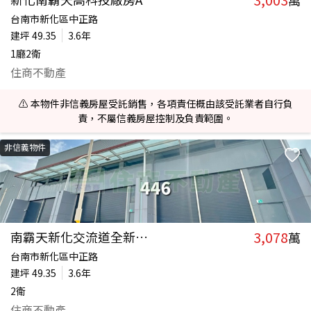
萬
台南市新化區中正路
建坪
49.35
3.6年
1廳2衛
住商不動產
⚠️ 本物件非信義房屋受託銷售，各項責任概由該受託業者自行負
責，不屬信義房屋控制及負責範圍。
非信義物件
3,078
南霸天新化交流道全新鋼骨廠房A
萬
台南市新化區中正路
建坪
49.35
3.6年
2衛
住商不動產