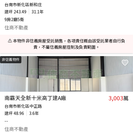
台南市新化區新和庄
建坪
243.49
31.1年
9房2廳5衛
住商不動產
⚠️ 本物件非信義房屋受託銷售，各項責任概由該受託業者自行負
責，不屬信義房屋控制及負責範圍。
非信義物件
3,003
南霸天全新十米高丁建A廠
萬
台南市新化區中正路
建坪
48.96
3.6年
--
住商不動產