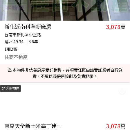
3,078
新化近南科全新廠房
萬
台南市新化區中正路
建坪
49.34
3.6年
1廳2衛
住商不動產
⚠️ 本物件非信義房屋受託銷售，各項責任概由該受託業者自行負
責，不屬信義房屋控制及負責範圍。
非信義物件
3,078
南霸天全新十米高丁建B廠
萬