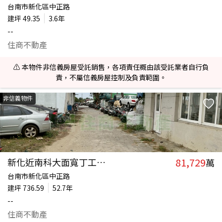
台南市新化區中正路
建坪
49.35
3.6年
--
住商不動產
⚠️ 本物件非信義房屋受託銷售，各項責任概由該受託業者自行負
責，不屬信義房屋控制及負責範圍。
非信義物件
81,729
新化近南科大面寬丁工可申請廠登
萬
台南市新化區中正路
建坪
736.59
52.7年
--
住商不動產