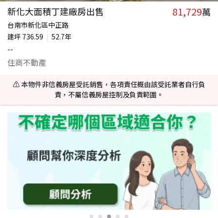
81,729
新化大面積丁建廠房出售
萬
台南市新化區中正路
建坪
736.59
52.7年
--
住商不動產
⚠️ 本物件非信義房屋受託銷售，各項責任概由該受託業者自行負
責，不屬信義房屋控制及負責範圍。