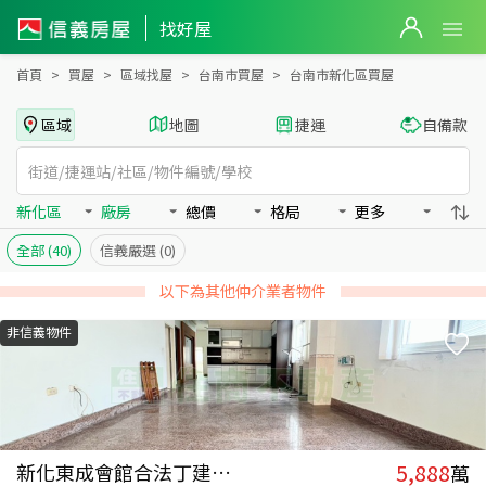
台南市新化區買房：廠房房屋物件出售、房價分析
台南市新化區買房：廠房物件出售、房價分析 - 信義房屋
找好屋
首頁
買屋
區域找屋
台南市買屋
台南市新化區買屋
區域
地圖
捷運
自備款
新化區
廠房
總價
格局
更多
全部
(40)
信義嚴選
(0)
以下為其他仲介業者物件
非信義物件
5,888
新化東成會館合法丁建廠住合一
萬