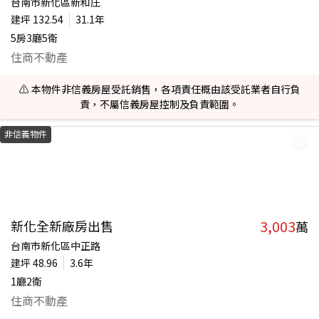
台南市新化區新和庄
建坪
132.54
31.1年
5房3廳5衛
住商不動產
⚠️ 本物件非信義房屋受託銷售，各項責任概由該受託業者自行負
責，不屬信義房屋控制及負責範圍。
非信義物件
3,003
新化全新廠房出售
萬
台南市新化區中正路
建坪
48.96
3.6年
1廳2衛
住商不動產