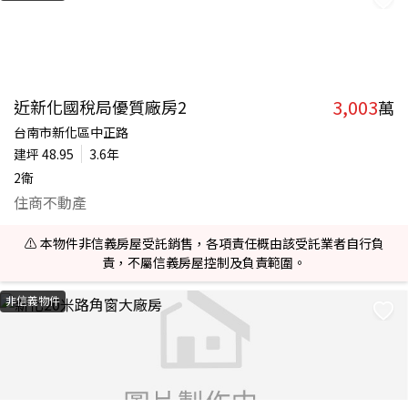
3,003
近新化國稅局優質廠房2
萬
台南市新化區中正路
建坪
48.95
3.6年
2衛
住商不動產
⚠️ 本物件非信義房屋受託銷售，各項責任概由該受託業者自行負
責，不屬信義房屋控制及負責範圍。
非信義物件