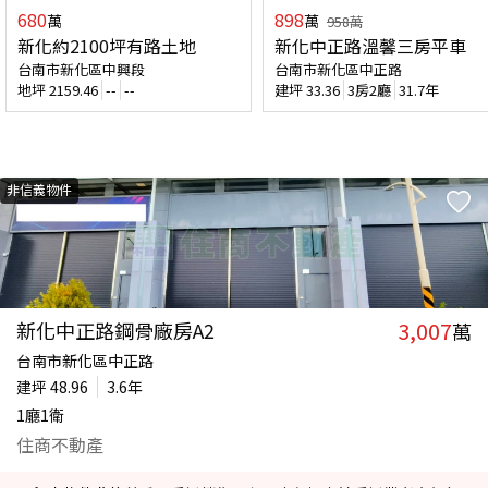
680
898
萬
萬
958
萬
新化約2100坪有路土地
新化中正路溫馨三房平車
台南市新化區中興段
台南市新化區中正路
地坪
2159.46
--
--
建坪
33.36
3房2廳
31.7年
非信義物件
3,007
新化中正路鋼骨廠房A2
萬
台南市新化區中正路
建坪
48.96
3.6年
1廳1衛
住商不動產