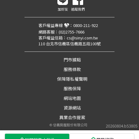
加好友
追蹤我們
客戶權益專線
：
0800-211-922
網路客服：
(02)2755-7666
客戶權益信箱：
cs@sinyi.com.tw
110 台北市信義區信義路五段100號
門市據點
服務條款
保障隱私權聲明
服務保障
網站地圖
資源網站
異業合作提案
©
信義房屋股份有限公司
20260804.b53805