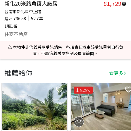
81,729
新化20米路角窗大廠房
萬
台南市新化區中正路
建坪
736.58
52.7年
1廳1衛
住商不動產
⚠️ 本物件非信義房屋受託銷售，各項責任概由該受託業者自行負
責，不屬信義房屋控制及負責範圍。
推薦給你
看更多
6.26
%