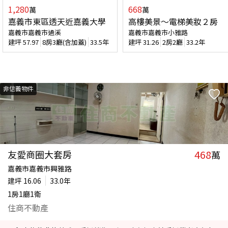
1,280
668
萬
萬
嘉義市東區透天近嘉義大學
高樓美景～電梯美妝２房
嘉義市嘉義市過溪
嘉義市嘉義市小雅路
建坪
57.97
8房3廳(含加蓋)
33.5年
建坪
31.26
2房2廳
33.2年
非信義物件
468
友愛商圈大套房
萬
嘉義市嘉義市興雅路
建坪
16.06
33.0年
1房1廳1衛
住商不動產