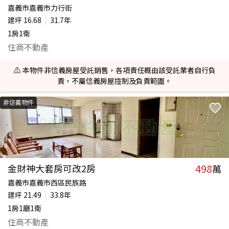
嘉義市嘉義市力行街
建坪
16.68
31.7年
1房1衛
住商不動產
⚠️ 本物件非信義房屋受託銷售，各項責任概由該受託業者自行負
責，不屬信義房屋控制及負責範圍。
非信義物件
498
金財神大套房可改2房
萬
嘉義市嘉義市西區民族路
建坪
21.49
33.8年
1房1廳1衛
住商不動產