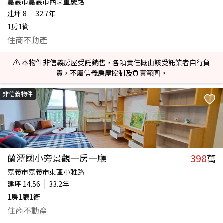
嘉義市嘉義市西區重慶路
建坪
8
32.7年
1房1衛
住商不動產
⚠️ 本物件非信義房屋受託銷售，各項責任概由該受託業者自行負
責，不屬信義房屋控制及負責範圍。
非信義物件
398
蘭潭國小旁景觀一房一廳
萬
嘉義市嘉義市東區小雅路
建坪
14.56
33.2年
1房1廳1衛
住商不動產