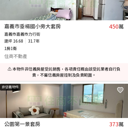
450
嘉義市垂楊國小旁大套房
萬
嘉義市嘉義市力行街
建坪
16.68
31.7年
1房1衛
住商不動產
⚠️ 本物件非信義房屋受託銷售，各項責任概由該受託業者自行負
責，不屬信義房屋控制及負責範圍。
非信義物件
373
公園第一景套房
萬