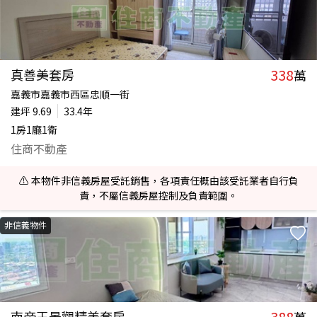
338
真善美套房
萬
嘉義市嘉義市西區忠順一街
建坪
9.69
33.4年
1房1廳1衛
住商不動產
⚠️ 本物件非信義房屋受託銷售，各項責任概由該受託業者自行負
責，不屬信義房屋控制及負責範圍。
非信義物件
388
南帝王景觀精美套房