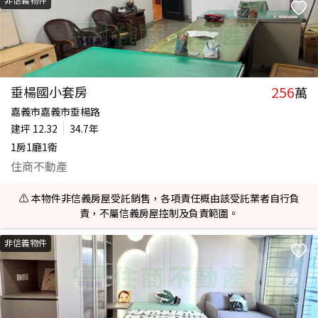
256
垂楊國小套房
萬
嘉義市嘉義市垂楊路
建坪
12.32
34.7年
1房1廳1衛
住商不動產
⚠️ 本物件非信義房屋受託銷售，各項責任概由該受託業者自行負
責，不屬信義房屋控制及負責範圍。
非信義物件