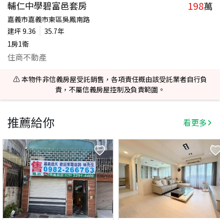
198
輔仁中學碧富邑套房
萬
嘉義市嘉義市東區吳鳳南路
建坪
9.36
35.7年
1房1衛
住商不動產
⚠️ 本物件非信義房屋受託銷售，各項責任概由該受託業者自行負
責，不屬信義房屋控制及負責範圍。
推薦給你
看更多