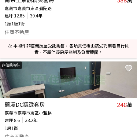
萬
嘉義市嘉義市東區彌陀路
建坪
12.85
30.4年
1房1廳1衛
住商不動產
⚠️ 本物件非信義房屋受託銷售，各項責任概由該受託業者自行負
責，不屬信義房屋控制及負責範圍。
非信義物件
248
蘭潭DC精緻套房
萬
嘉義市嘉義市東區小雅路
建坪
8.6
33.2年
1房1衛
住商不動產