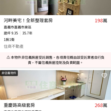
198
河畔美宅！全新整理套房
萬
嘉義市嘉義市東區
建坪
9.35
35.7年
1房1衛
住商不動產
⚠️ 本物件非信義房屋受託銷售，各項責任概由該受託業者自行負
責，不屬信義房屋控制及負責範圍。
非信義物件
268
重慶路高級套房
萬