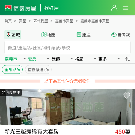
嘉義市嘉義市買房：套房房屋物件出售、房價分析
嘉義市嘉義市買房：套房物件出售、房價分析 - 信義房屋
找好屋
首頁
買屋
區域找屋
嘉義市買屋
嘉義市嘉義市買屋
區域
地圖
捷運
自備款
嘉義市
套房
總價
格局
更多
全部
(59)
信義嚴選
(0)
以下為其他仲介業者物件
非信義物件
450
新光三越旁稀有大套房
萬