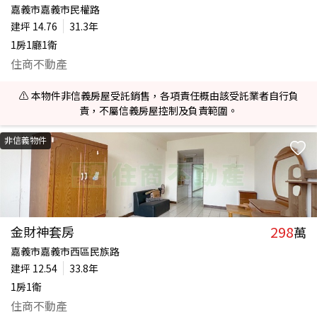
嘉義市嘉義市民權路
建坪
14.76
31.3年
1房1廳1衛
住商不動產
⚠️ 本物件非信義房屋受託銷售，各項責任概由該受託業者自行負
責，不屬信義房屋控制及負責範圍。
非信義物件
298
金財神套房
萬
嘉義市嘉義市西區民族路
建坪
12.54
33.8年
1房1衛
住商不動產