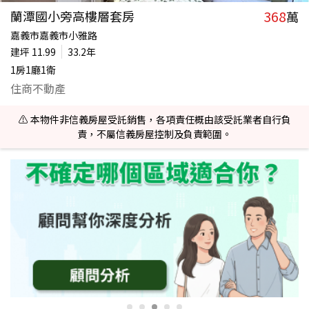
368
蘭潭國小旁高樓層套房
萬
嘉義市嘉義市小雅路
建坪
11.99
33.2年
1房1廳1衛
住商不動產
⚠️ 本物件非信義房屋受託銷售，各項責任概由該受託業者自行負
責，不屬信義房屋控制及負責範圍。