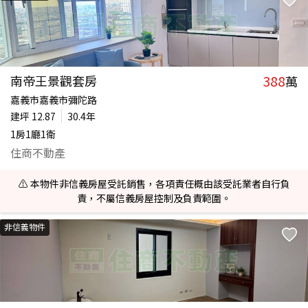
388
南帝王景觀套房
萬
嘉義市嘉義市彌陀路
建坪
12.87
30.4年
1房1廳1衛
住商不動產
⚠️ 本物件非信義房屋受託銷售，各項責任概由該受託業者自行負
責，不屬信義房屋控制及負責範圍。
非信義物件