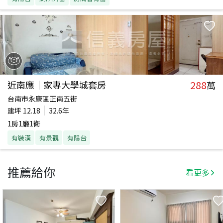
288
近南應｜家專大學城套房
萬
台南市永康區正南五街
建坪
12.18
32.6年
1房1廳1衛
有裝潢
有景觀
有陽台
推薦給你
看更多