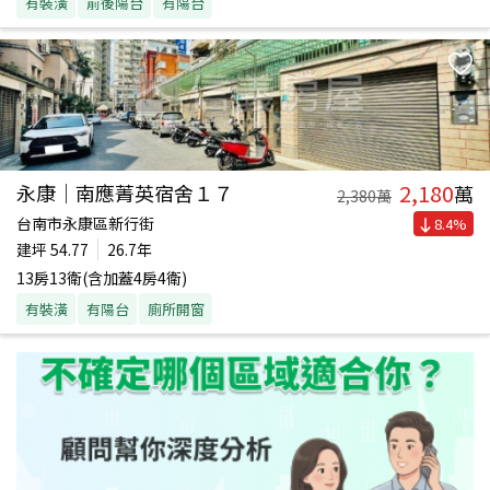
有裝潢
前後陽台
有陽台
2,180
永康｜南應菁英宿舍１７
萬
2,380
萬
台南市永康區新行街
8.4
%
建坪
54.77
26.7年
13房13衛(含加蓋4房4衛)
有裝潢
有陽台
廁所開窗