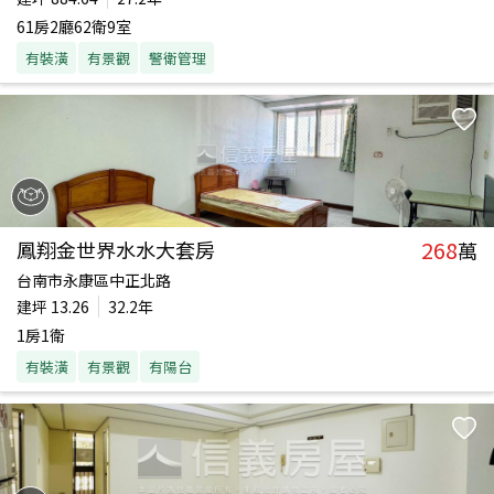
61房2廳62衛9室
有裝潢
有景觀
警衛管理
268
鳳翔金世界水水大套房
萬
台南市永康區中正北路
建坪
13.26
32.2年
1房1衛
有裝潢
有景觀
有陽台