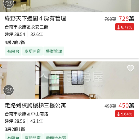
728
綠野天下邊間４房有管理
萬
798
萬
台南市永康區永安二街
8.77
%
建坪
38.54
32.6年
4房2廳2衛
有陽台
廁所開窗
警衛管理
450
走路到校爬樓梯三樓公寓
萬
498
萬
台南市永康區中山南路
9.64
%
建坪
28.56
43.1年
3房2廳1衛
有陽台
廁所開窗
房間皆有窗