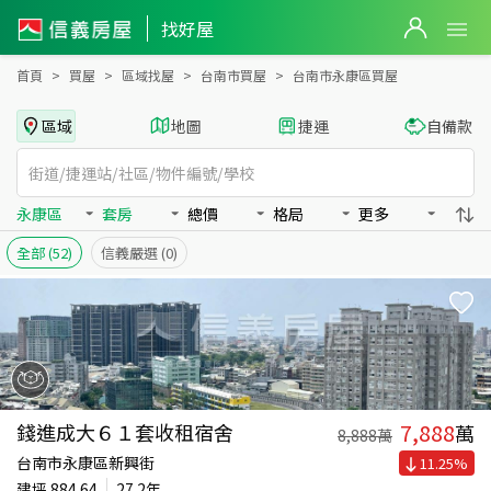
台南市永康區買房：套房房屋物件出售、房價分析
找好屋
首頁
買屋
區域找屋
台南市買屋
台南市永康區買屋
區域
地圖
捷運
自備款
永康區
套房
總價
格局
更多
全部
(52)
信義嚴選
(0)
7,888
錢進成大６１套收租宿舍
萬
8,888
萬
台南市永康區新興街
11.25
%
建坪
884.64
27.2年