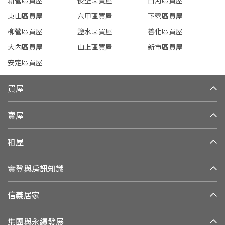
新營區買屋
後壁區買屋
白河區買屋
東山區買屋
六甲區買屋
下營區買屋
柳營區買屋
鹽水區買屋
善化區買屋
大內區買屋
山上區買屋
新市區買屋
安定區買屋
買屋
賣屋
租屋
實登與房訊知識
信義居家
集團與永續發展