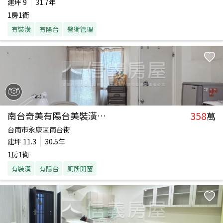
建坪
9
31.7年
1房1衛
有裝潢
有陽台
警衛管理
358
南台奇美有陽台美裝潢套房
萬
台南市永康區南台街
建坪
11.3
30.5年
1房1衛
有裝潢
有陽台
廁所開窗