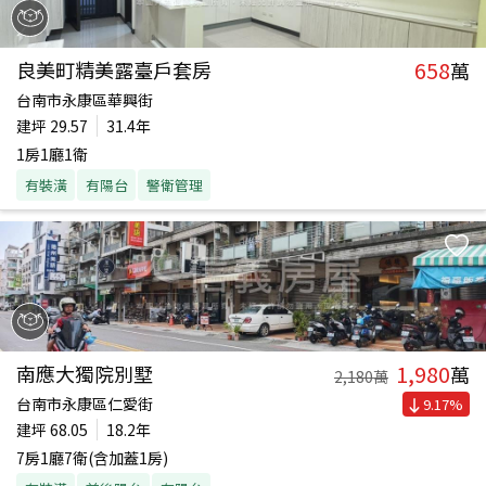
658
良美町精美露臺戶套房
萬
台南市永康區華興街
建坪
29.57
31.4年
1房1廳1衛
有裝潢
有陽台
警衛管理
1,980
南應大獨院別墅
萬
2,180
萬
台南市永康區仁愛街
9.17
%
建坪
68.05
18.2年
7房1廳7衛(含加蓋1房)