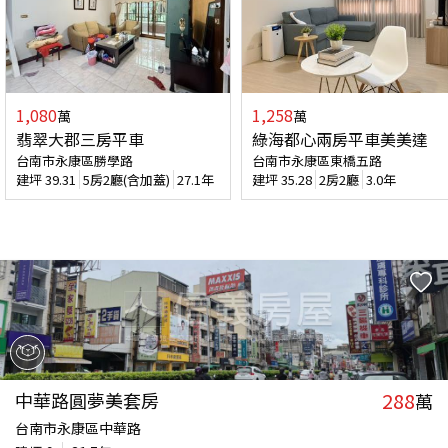
1,080
1,258
萬
萬
翡翠大郡三房平車
綠海都心兩房平車美美達
台南市永康區勝學路
台南市永康區東橋五路
建坪
39.31
5房2廳(含加蓋)
27.1年
建坪
35.28
2房2廳
3.0年
288
中華路圓夢美套房
萬
台南市永康區中華路