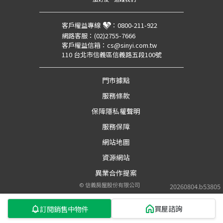
客戶權益專線
：
0800-211-922
網路客服：
(02)2755-7666
客戶權益信箱：
cs@sinyi.com.tw
110 台北市信義區信義路五段100號
門市據點
服務條款
保障隱私權聲明
服務保障
網站地圖
資源網站
異業合作提案
©
信義房屋股份有限公司
20260804.b53805
買屋諮詢
訂閱銷售中物件
第