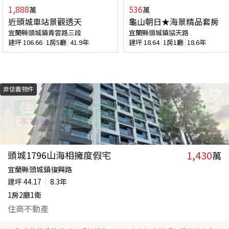
1,888
536
萬
萬
近頭城車站景觀透天
龜山朝日★海景精品套房
宜蘭縣頭城鎮青雲路三段
宜蘭縣頭城鎮協天路
建坪
106.66
1房5廳
41.9年
建坪
18.64
1房1廳
18.6年
非信義物件
1,430
頭城1796山海相擁度假宅
萬
宜蘭縣頭城鎮復興路
建坪
44.17
8.3年
1房2廳1衛
住商不動產