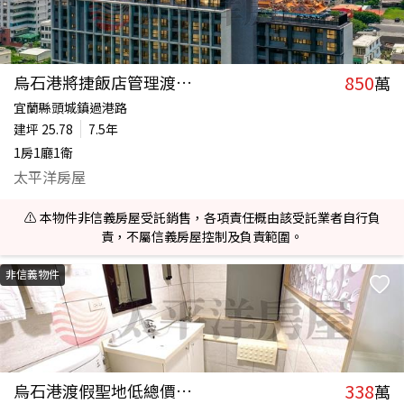
850
烏石港將捷飯店管理渡假宅
萬
宜蘭縣頭城鎮過港路
建坪
25.78
7.5年
1房1廳1衛
太平洋房屋
⚠️ 本物件非信義房屋受託銷售，各項責任概由該受託業者自行負
責，不屬信義房屋控制及負責範圍。
非信義物件
338
烏石港渡假聖地低總價套房
萬