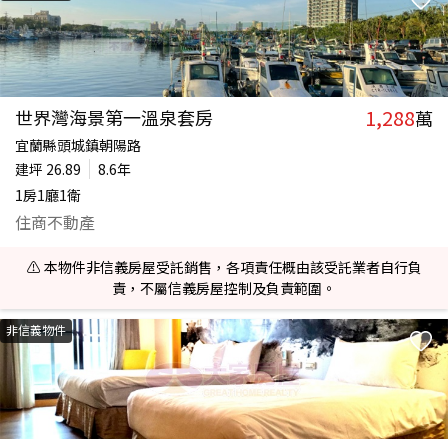
1,288
世界灣海景第一溫泉套房
萬
宜蘭縣頭城鎮朝陽路
建坪
26.89
8.6年
1房1廳1衛
住商不動產
⚠️ 本物件非信義房屋受託銷售，各項責任概由該受託業者自行負
責，不屬信義房屋控制及負責範圍。
非信義物件