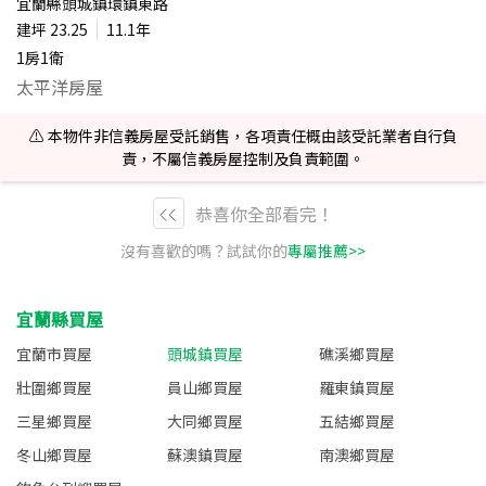
宜蘭縣頭城鎮環鎮東路
建坪
23.25
11.1年
1房1衛
太平洋房屋
⚠️ 本物件非信義房屋受託銷售，各項責任概由該受託業者自行負
責，不屬信義房屋控制及負責範圍。
恭喜你全部看完！
沒有喜歡的嗎？試試你的
專屬推薦>>
宜蘭縣買屋
宜蘭市買屋
頭城鎮買屋
礁溪鄉買屋
壯圍鄉買屋
員山鄉買屋
羅東鎮買屋
三星鄉買屋
大同鄉買屋
五結鄉買屋
冬山鄉買屋
蘇澳鎮買屋
南澳鄉買屋