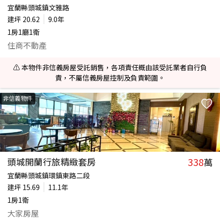
宜蘭縣頭城鎮文雅路
建坪
20.62
9.0年
1房1廳1衛
住商不動產
⚠️ 本物件非信義房屋受託銷售，各項責任概由該受託業者自行負
責，不屬信義房屋控制及負責範圍。
非信義物件
338
頭城開蘭行旅精緻套房
萬
宜蘭縣頭城鎮環鎮東路二段
建坪
15.69
11.1年
1房1衛
大家房屋