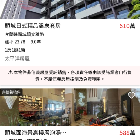
610
頭城日式精品溫泉套房
萬
宜蘭縣頭城鎮文雅路
建坪
23.78
9.0年
1房1廳1衛
太平洋房屋
⚠️ 本物件非信義房屋受託銷售，各項責任概由該受託業者自行負
責，不屬信義房屋控制及負責範圍。
非信義物件
588
頭城面海景高樓層泡湯車位套房
萬