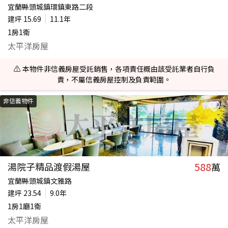
宜蘭縣頭城鎮環鎮東路二段
建坪
15.69
11.1年
1房1衛
太平洋房屋
⚠️ 本物件非信義房屋受託銷售，各項責任概由該受託業者自行負
責，不屬信義房屋控制及負責範圍。
非信義物件
588
湯院子精品渡假湯屋
萬
宜蘭縣頭城鎮文雅路
建坪
23.54
9.0年
1房1廳1衛
太平洋房屋