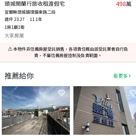
498
頭城開蘭行旅收租渡假宅
萬
宜蘭縣頭城鎮環鎮東路二段
建坪
23.27
11.1年
1房1廳1衛
大家房屋
⚠️ 本物件非信義房屋受託銷售，各項責任概由該受託業者自行負
責，不屬信義房屋控制及負責範圍。
推薦給你
看更多