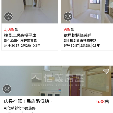
1,098
998
萬
萬
遠見二房高樓平車
遠見樹梢綠茵戶
彰化縣彰化市建國東路
彰化縣彰化市建國東路
建坪
30.87
2房2廳
0.3年
建坪
30.87
2房2廳
0.3年
638
店長推薦！民族路低總三房
萬
彰化縣彰化市民族路