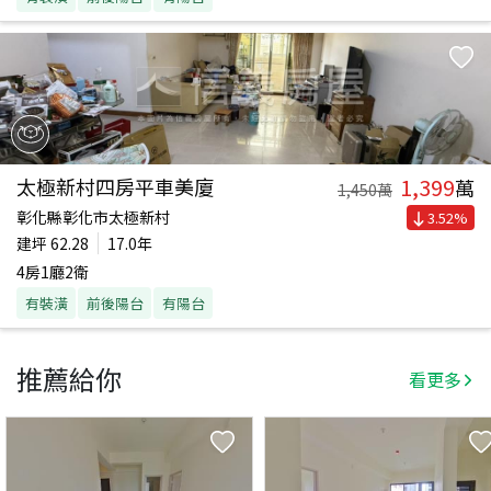
1,399
太極新村四房平車美廈
萬
1,450
萬
彰化縣彰化市太極新村
3.52
%
建坪
62.28
17.0年
4房1廳2衛
有裝潢
前後陽台
有陽台
推薦給你
看更多