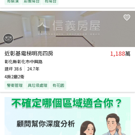
有裝潢
前後陽台
有陽台
1,188
近彰基電梯明亮四房
萬
彰化縣彰化市中興路
建坪
38.6
24.7年
4房2廳2衛
警衛管理
具垃圾處理
有花園