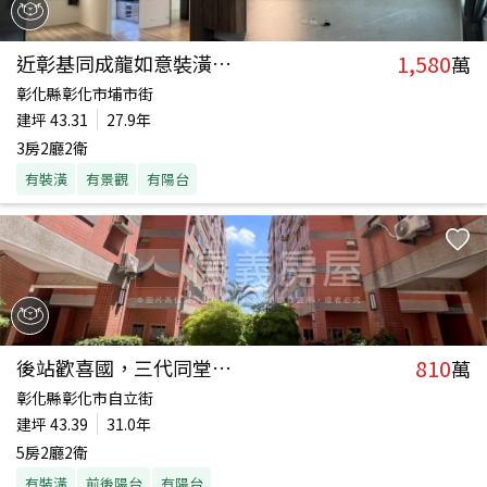
1,580
近彰基同成龍如意裝潢美屋
萬
彰化縣彰化市埔市街
建坪
43.31
27.9年
3房2廳2衛
有裝潢
有景觀
有陽台
810
後站歡喜國，三代同堂五房
萬
彰化縣彰化市自立街
建坪
43.39
31.0年
5房2廳2衛
有裝潢
前後陽台
有陽台