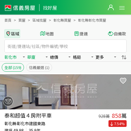
彰化縣彰化市買房：華廈房屋物件出售、房價分析
找好屋
首頁
買屋
區域找屋
彰化縣買屋
彰化縣彰化市買屋
區域
地圖
捷運
自備款
彰化市
華廈
總價
格局
更多
全部
(159)
信義嚴選
(1)
858
泰和超值４房附平車
萬
928
萬
彰化縣彰化市建國東路
7.54
%
建坪
49.98
35.9年