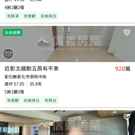
4房2廳2衛
有裝潢
有景觀
前後陽台
店長推薦
928
近彰北運動五房有平車
萬
彰化縣彰化市泰和中街
建坪
57.05
35.9年
5房2廳2衛
有景觀
前後陽台
有陽台