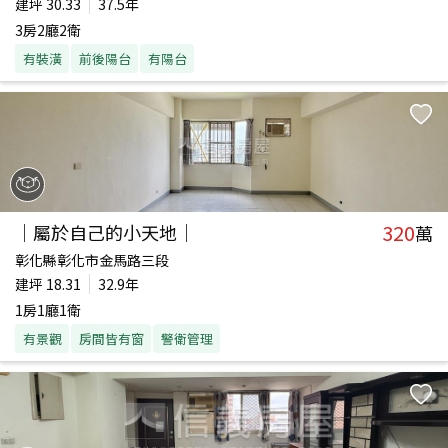
建坪
30.33
37.5年
3房2廳2衛
有裝潢
前後陽台
有陽台
320
｜屬於自己的小天地｜
萬
彰化縣彰化市金馬路三段
建坪
18.31
32.9年
1房1廳1衛
有景觀
房間皆有窗
警衛管理