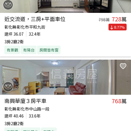
728
近交流道，三房+平面車位
萬
798
萬
彰化縣彰化市平和九街
8.77
%
建坪
36.07
32.4年
3房2廳2衛
有景觀
有陽台
房間皆有窗
768
南興華廈３房平車
萬
彰化縣彰化市中山路一段
建坪
40.46
33.6年
3房2廳2衛