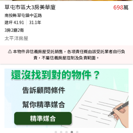
698
草屯市區大3房美華廈
萬
南投縣草屯鎮中正路
建坪
41.91
31.1年
3房2廳2衛
太平洋房屋
⚠️ 本物件非信義房屋受託銷售，各項責任概由該受託業者自行負
責，不屬信義房屋控制及負責範圍。