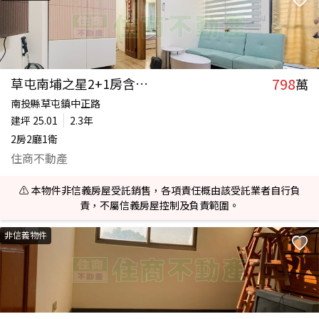
798
草屯南埔之星2+1房含車位
萬
南投縣草屯鎮中正路
建坪
25.01
2.3年
2房2廳1衛
住商不動產
⚠️ 本物件非信義房屋受託銷售，各項責任概由該受託業者自行負
責，不屬信義房屋控制及負責範圍。
非信義物件