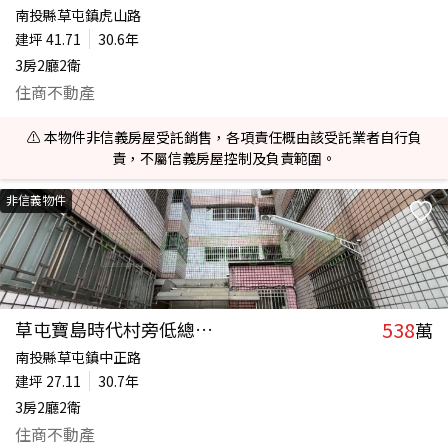
南投縣草屯鎮虎山路
建坪
41.71
30.6年
3房2廳2衛
住商不動產
⚠️ 本物件非信義房屋受託銷售，各項責任概由該受託業者自行負
責，不屬信義房屋控制及負責範圍。
非信義物件
538
草屯寶島時代村旁低總價3房華廈
萬
南投縣草屯鎮中正路
建坪
27.11
30.7年
3房2廳2衛
住商不動產