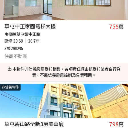
758
草屯中正家園電梯大樓
萬
南投縣草屯鎮中正路
建坪
33.69
30.7年
3房2廳2衛
住商不動產
⚠️ 本物件非信義房屋受託銷售，各項責任概由該受託業者自行負
責，不屬信義房屋控制及負責範圍。
非信義物件
798
草屯碧山路全新3房美華廈
萬