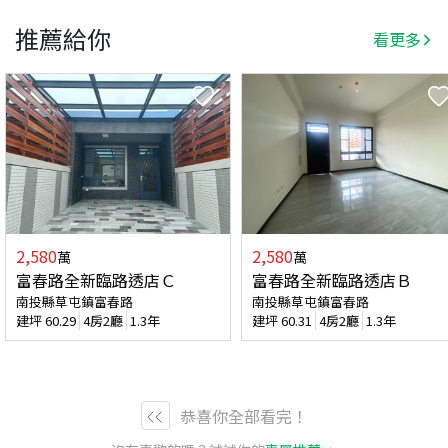
推薦給你
看更多
2,580
2,580
萬
萬
富春路全新臨路透店Ｃ
富春路全新臨路透店Ｂ
南投縣草屯鎮富春路
南投縣草屯鎮富春路
建坪
60.29
4房2廳
1.3年
建坪
60.31
4房2廳
1.3年
恭喜你全部看完！