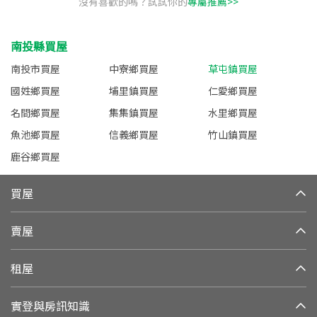
沒有喜歡的嗎？試試你的
專屬推薦>>
南投縣買屋
南投市買屋
中寮鄉買屋
草屯鎮買屋
國姓鄉買屋
埔里鎮買屋
仁愛鄉買屋
名間鄉買屋
集集鎮買屋
水里鄉買屋
魚池鄉買屋
信義鄉買屋
竹山鎮買屋
鹿谷鄉買屋
買屋
賣屋
租屋
實登與房訊知識