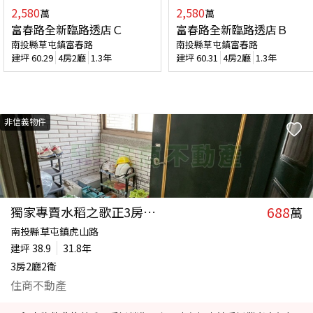
2,580
2,580
萬
萬
富春路全新臨路透店Ｃ
富春路全新臨路透店Ｂ
南投縣草屯鎮富春路
南投縣草屯鎮富春路
建坪
60.29
4房2廳
1.3年
建坪
60.31
4房2廳
1.3年
非信義物件
688
獨家專賣水稻之歌正3房美華廈
萬
南投縣草屯鎮虎山路
建坪
38.9
31.8年
3房2廳2衛
住商不動產