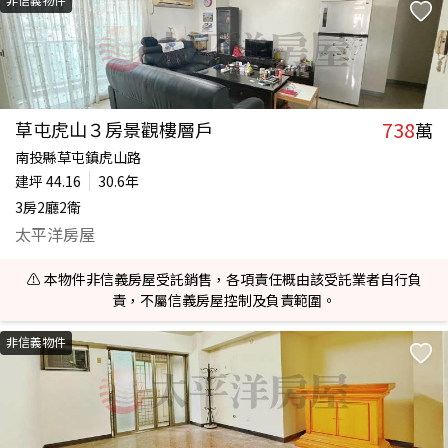
738
草屯虎山３房景觀樓層戶
萬
南投縣草屯鎮虎山路
建坪
44.16
30.6年
3房2廳2衛
太平洋房屋
⚠️ 本物件非信義房屋受託銷售，各項責任概由該受託業者自行負
責，不屬信義房屋控制及負責範圍。
非信義物件