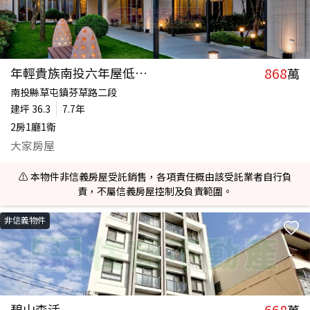
868
年輕貴族南投六年屋低價二房平車
萬
南投縣草屯鎮芬草路二段
建坪
36.3
7.7年
2房1廳1衛
大家房屋
⚠️ 本物件非信義房屋受託銷售，各項責任概由該受託業者自行負
責，不屬信義房屋控制及負責範圍。
非信義物件
668
碧山森活