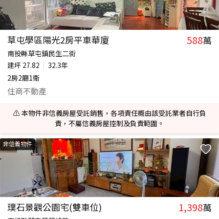
588
草屯學區陽光2房平車華廈
萬
南投縣草屯鎮民生二街
建坪
27.82
32.3年
2房2廳1衛
住商不動產
⚠️ 本物件非信義房屋受託銷售，各項責任概由該受託業者自行負
責，不屬信義房屋控制及負責範圍。
非信義物件
1,398
璞石景觀公園宅(雙車位)
萬