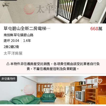
668
草屯碧山全新二房電梯華廈
萬
南投縣草屯鎮碧山路
建坪
20.04
1.4年
2房2廳2衛
太平洋房屋
⚠️ 本物件非信義房屋受託銷售，各項責任概由該受託業者自行負
責，不屬信義房屋控制及負責範圍。
非信義物件