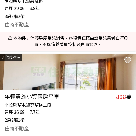
南投縣草屯鎮碧峰路
建坪
29.06
3.8年
3房2廳2衛
住商不動產
⚠️ 本物件非信義房屋受託銷售，各項責任概由該受託業者自行負
責，不屬信義房屋控制及負責範圍。
非信義物件
898
年輕貴族小資兩房平車
萬
南投縣草屯鎮芬草路二段
建坪
36.69
7.7年
2房2廳1衛
住商不動產