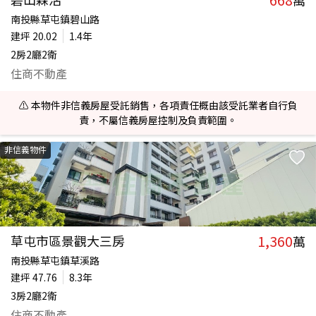
萬
南投縣草屯鎮碧山路
建坪
20.02
1.4年
2房2廳2衛
住商不動產
⚠️ 本物件非信義房屋受託銷售，各項責任概由該受託業者自行負
責，不屬信義房屋控制及負責範圍。
非信義物件
1,360
草屯市區景觀大三房
萬
南投縣草屯鎮草溪路
建坪
47.76
8.3年
3房2廳2衛
住商不動產