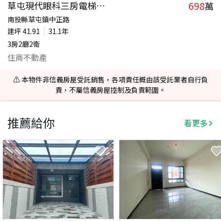
698
草屯現代眼科三房電梯華廈
萬
南投縣草屯鎮中正路
建坪
41.91
31.1年
3房2廳2衛
住商不動產
⚠️ 本物件非信義房屋受託銷售，各項責任概由該受託業者自行負
責，不屬信義房屋控制及負責範圍。
推薦給你
看更多