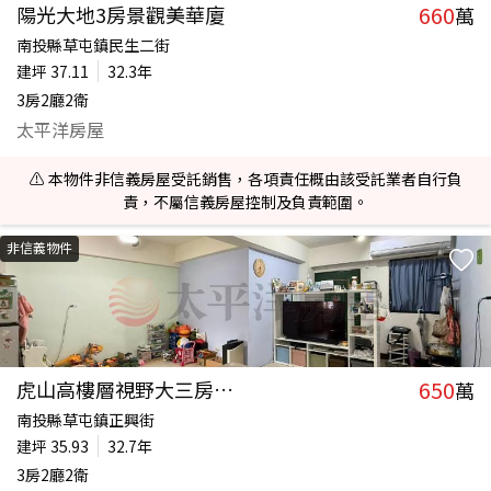
660
陽光大地3房景觀美華廈
萬
南投縣草屯鎮民生二街
建坪
37.11
32.3年
3房2廳2衛
太平洋房屋
⚠️ 本物件非信義房屋受託銷售，各項責任概由該受託業者自行負
責，不屬信義房屋控制及負責範圍。
非信義物件
650
虎山高樓層視野大三房華廈
萬
南投縣草屯鎮正興街
建坪
35.93
32.7年
3房2廳2衛