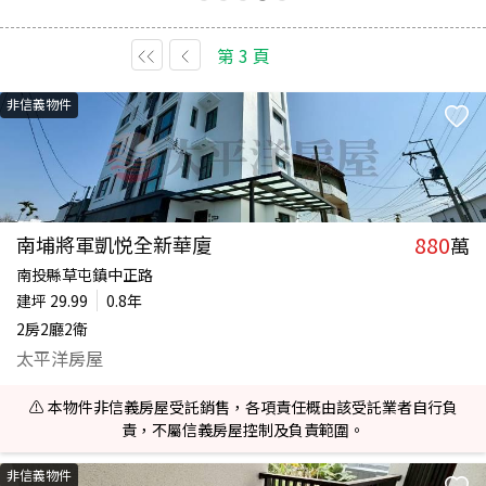
第
3
頁
非信義物件
880
南埔將軍凱悦全新華廈
萬
南投縣草屯鎮中正路
建坪
29.99
0.8年
2房2廳2衛
太平洋房屋
⚠️ 本物件非信義房屋受託銷售，各項責任概由該受託業者自行負
責，不屬信義房屋控制及負責範圍。
非信義物件