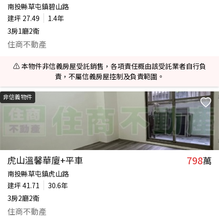
南投縣草屯鎮碧山路
建坪
27.49
1.4年
3房1廳2衛
住商不動產
⚠️ 本物件非信義房屋受託銷售，各項責任概由該受託業者自行負
責，不屬信義房屋控制及負責範圍。
非信義物件
798
虎山溫馨華廈+平車
萬
南投縣草屯鎮虎山路
建坪
41.71
30.6年
3房2廳2衛
住商不動產