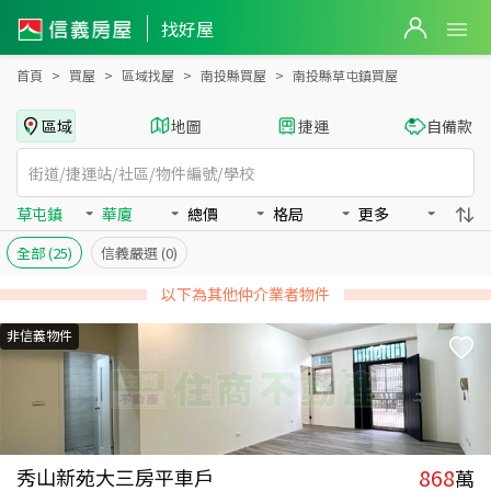
南投縣草屯鎮買房：華廈房屋物件出售、房價分析
南投縣草屯鎮買房：華廈物件出售、房價分析 - 信義房屋
找好屋
首頁
買屋
區域找屋
南投縣買屋
南投縣草屯鎮買屋
區域
地圖
捷運
自備款
草屯鎮
華廈
總價
格局
更多
全部
(25)
信義嚴選
(0)
以下為其他仲介業者物件
非信義物件
868
秀山新苑大三房平車戶
萬