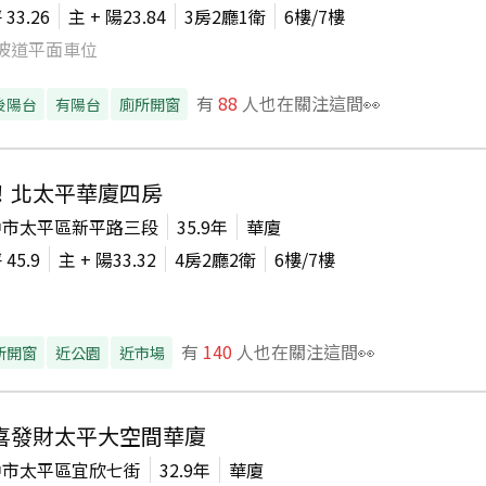
坪
33.26
主 + 陽
23.84
3房2廳1衛
6
樓/
7
樓
坡道平面車位
有
88
人也在關注這間👀
後陽台
有陽台
廁所開窗
！北太平華廈四房
中市太平區新平路三段
35.9年
華廈
坪
45.9
主 + 陽
33.32
4房2廳2衛
6
樓/
7
樓
有
140
人也在關注這間👀
所開窗
近公園
近市場
喜發財太平大空間華廈
中市太平區宜欣七街
32.9年
華廈