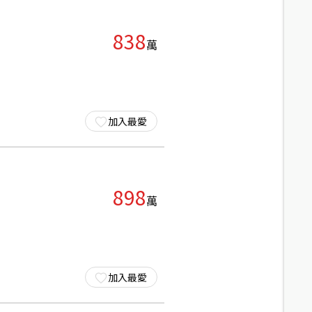
838
萬
加入最愛
898
萬
加入最愛