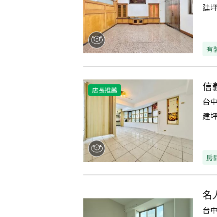
建
有
信
店長推薦
台
建
房
名
台