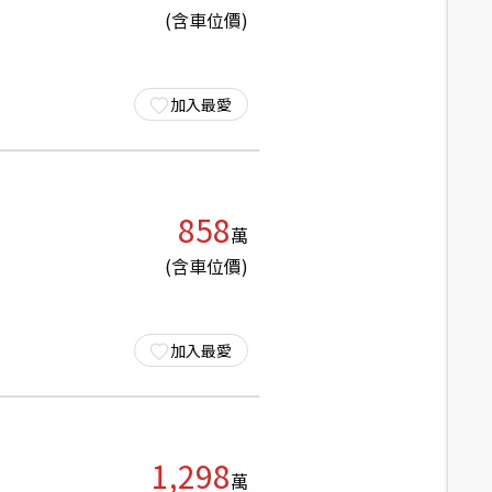
(含車位價)
加入最愛
858
萬
(含車位價)
加入最愛
1,298
萬