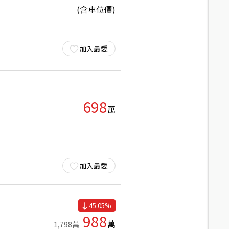
(含車位價)
加入最愛
698
萬
加入最愛
45.05
%
988
萬
1,798
萬