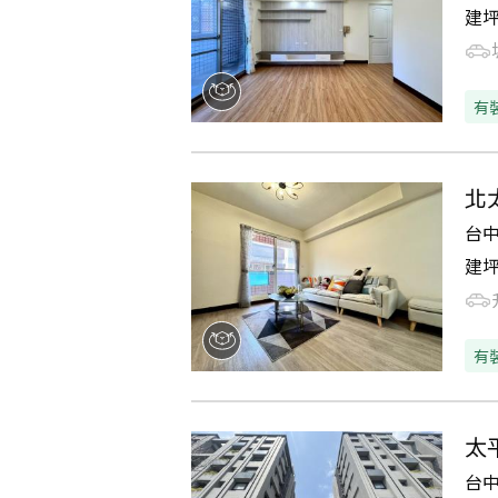
建
有
北
台
建
有
太
台