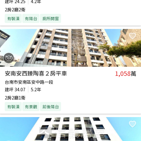
建坪
24.25
4.2年
2房2廳2衛
有裝潢
有陽台
廁所開窗
1,058
安南安西臻陶喜２房平車
萬
台南市安南區安中路一段
建坪
34.07
5.2年
2房2廳1衛
有裝潢
有景觀
前後陽台