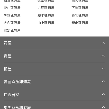
新營區買屋
後壁區買屋
白河區買屋
東山區買屋
六甲區買屋
下營區買屋
柳營區買屋
鹽水區買屋
善化區買屋
大內區買屋
山上區買屋
新市區買屋
安定區買屋
買屋
賣屋
租屋
實登與房訊知識
信義居家
集團與永續發展