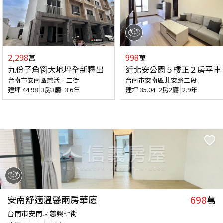
2,298
998
萬
萬
九份子角窗大地坪全新釋出
近北安公園５樓正２房平車
台南市安南區樂活十二街
台南市安南區北安路二段
建坪
44.98
3房3廳
3.6年
建坪
35.04
2房2廳
2.9年
698
安南舒適溫馨兩房華廈
萬
台南市安南區慈興七街