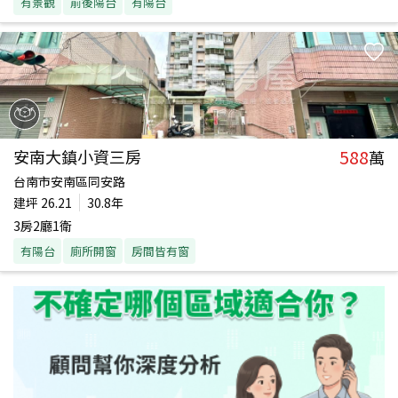
有景觀
前後陽台
有陽台
588
安南大鎮小資三房
萬
台南市安南區同安路
建坪
26.21
30.8年
3房2廳1衛
有陽台
廁所開窗
房間皆有窗