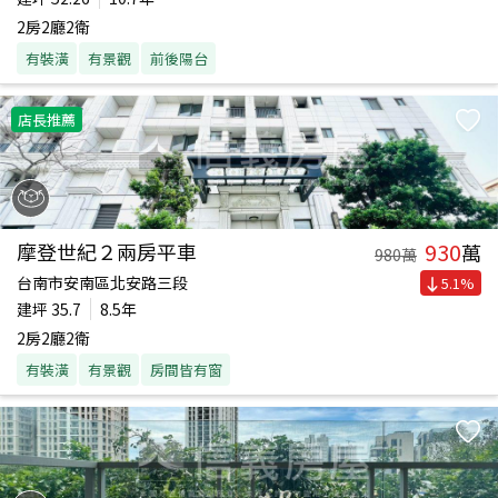
2房2廳2衛
有裝潢
有景觀
前後陽台
店長推薦
930
摩登世紀２兩房平車
萬
980
萬
台南市安南區北安路三段
5.1
%
建坪
35.7
8.5年
2房2廳2衛
有裝潢
有景觀
房間皆有窗