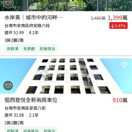
1,399
水岸青｜城市中的河畔行館
萬
1,480
萬
台南市安南區府安路六段
5.47
%
建坪
51.99
4.1年
3房2廳2衛
有裝潢
有景觀
前後陽台
910
佃西登悅全新兩房車位
萬
台南市安南區安佃八街
建坪
31.08
2.1年
2房2廳2衛
有裝潢
前後陽台
有陽台