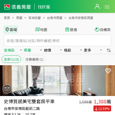
台南市安南區買房：華廈房屋物件出售、房價分析
找好屋
首頁
買屋
區域找屋
台南市買屋
台南市安南區買屋
區域
地圖
捷運
自備款
安南區
華廈
總價
格局
更多
全部
(110)
信義嚴選
(1)
1,388
史博質感美宅雙套房平車
萬
1,588
萬
台南市安南區館前二路
12.59
%
建坪
52.26
10.7年