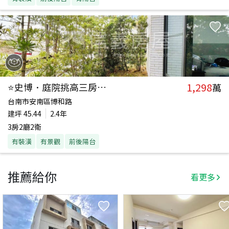
1,298
⭐史博．庭院挑高三房坡平
萬
台南市安南區博和路
建坪
45.44
2.4年
3房2廳2衛
有裝潢
有景觀
前後陽台
推薦給你
看更多