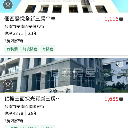
1,116
佃西登悅全新三房平車
萬
台南市安南區安佃八街
建坪
33.71
2.1年
3房2廳2衛
有裝潢
前後陽台
有陽台
1,688
頂樓三面採光質感三房平車
萬
台南市安南區頂順五街
建坪
48.78
3.8年
3房2廳2衛