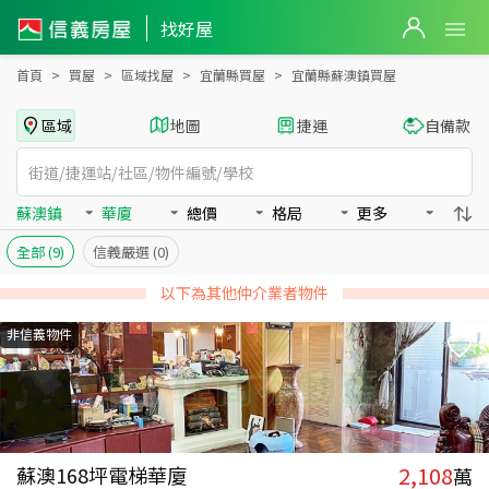
宜蘭縣蘇澳鎮買房：華廈房屋物件出售、房價分析
找好屋
首頁
買屋
區域找屋
宜蘭縣買屋
宜蘭縣蘇澳鎮買屋
區域
地圖
捷運
自備款
蘇澳鎮
華廈
總價
格局
更多
全部
(9)
信義嚴選
(0)
以下為其他仲介業者物件
非信義物件
2,108
蘇澳168坪電梯華廈
萬