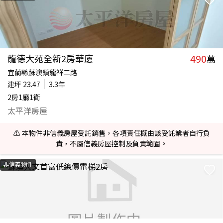
490
龍德大苑全新2房華廈
萬
宜蘭縣蘇澳鎮龍祥二路
建坪
23.47
3.3年
2房1廳1衛
太平洋房屋
⚠️ 本物件非信義房屋受託銷售，各項責任概由該受託業者自行負
責，不屬信義房屋控制及負責範圍。
非信義物件