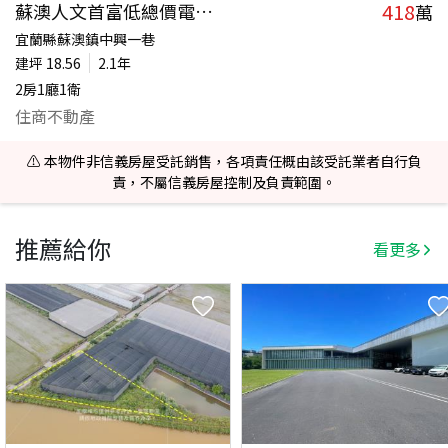
418
蘇澳人文首富低總價電梯2房
萬
宜蘭縣蘇澳鎮中興一巷
建坪
18.56
2.1年
2房1廳1衛
住商不動產
⚠️ 本物件非信義房屋受託銷售，各項責任概由該受託業者自行負
責，不屬信義房屋控制及負責範圍。
推薦給你
看更多