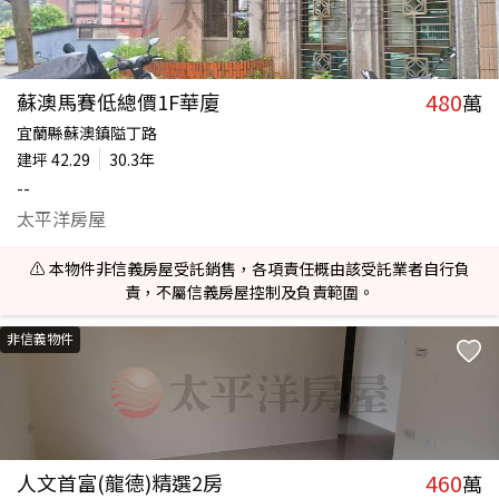
480
蘇澳馬賽低總價1F華廈
萬
宜蘭縣蘇澳鎮隘丁路
建坪
42.29
30.3年
--
太平洋房屋
⚠️ 本物件非信義房屋受託銷售，各項責任概由該受託業者自行負
責，不屬信義房屋控制及負責範圍。
非信義物件
460
人文首富(龍德)精選2房
萬