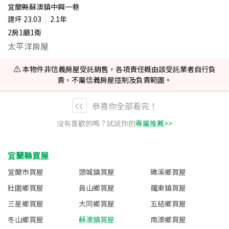
宜蘭縣蘇澳鎮中興一巷
建坪
23.03
2.1年
2房1廳1衛
太平洋房屋
⚠️ 本物件非信義房屋受託銷售，各項責任概由該受託業者自行負
責，不屬信義房屋控制及負責範圍。
恭喜你全部看完！
沒有喜歡的嗎？試試你的
專屬推薦>>
宜蘭縣買屋
宜蘭市買屋
頭城鎮買屋
礁溪鄉買屋
壯圍鄉買屋
員山鄉買屋
羅東鎮買屋
三星鄉買屋
大同鄉買屋
五結鄉買屋
冬山鄉買屋
蘇澳鎮買屋
南澳鄉買屋