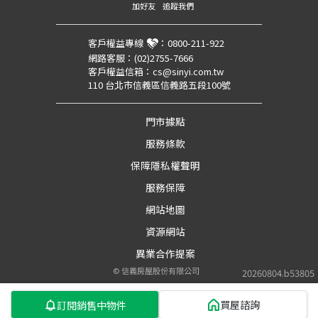
加好友
追蹤我們
客戶權益專線
：
0800-211-922
網路客服：
(02)2755-7666
客戶權益信箱：
cs@sinyi.com.tw
110 台北市信義區信義路五段100號
門市據點
服務條款
保障隱私權聲明
服務保障
網站地圖
資源網站
異業合作提案
©
信義房屋股份有限公司
20260804.b53805
買屋諮詢
訂閱銷售中物件
第