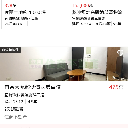
328
165,000
萬
萬
宜蘭土地約４００坪
蘇澳都計亮麗總部暨物流
宜蘭縣蘇澳鎮存仁路
宜蘭縣蘇澳鎮三民路
地坪
403.6
--
--
建坪
7892.41
30房10廳
6.9年
非信義物件
475
首富大苑超低價兩房車位
萬
宜蘭縣蘇澳鎮龍祥二路
建坪
23.12
4.9年
2房1廳1衛
住商不動產