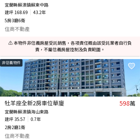
宜蘭縣蘇澳鎮蘇東中路
建坪
168.69
43.2年
5房3廳6衛
住商不動產
⚠️ 本物件非信義房屋受託銷售，各項責任概由該受託業者自行負
責，不屬信義房屋控制及負責範圍。
非信義物件
598
牡羊座全新2房車位華廈
萬
宜蘭縣蘇澳鎮海山東路
建坪
35.57
0.7年
2房2廳1衛
住商不動產