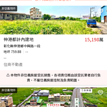
非信義物件
15,198
伸港都計內建地
萬
彰化縣伸港鄉中興路一段
地坪
759.88
--
--
住商不動產
⚠️ 本物件非信義房屋受託銷售，各項責任概由該受託業者自行負
責，不屬信義房屋控制及負責範圍。
非信義物件