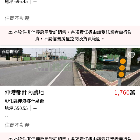
地坪
696.45
--
--
住商不動產
⚠️ 本物件非信義房屋受託銷售，各項責任概由該受託業者自行負
責，不屬信義房屋控制及負責範圍。
非信義物件
1,760
伸港都計內農地
萬
彰化縣伸港鄉什泉街
地坪
550.55
--
--
住商不動產
⚠️ 本物件非信義房屋受託銷售，各項責任概由該受託業者自行負