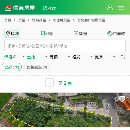
彰化縣伸港鄉買房：土地房屋物件出售、房價分析
找好屋
首頁
買屋
區域找屋
彰化縣買屋
彰化縣伸港鄉買屋
區域
地圖
捷運
自備款
伸港鄉
土地
總價
格局
更多
全部
(70)
信義嚴選
(0)
第
2
頁