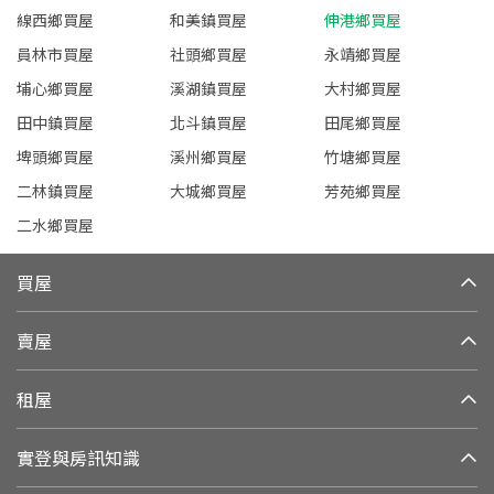
線西鄉買屋
和美鎮買屋
伸港鄉買屋
員林市買屋
社頭鄉買屋
永靖鄉買屋
埔心鄉買屋
溪湖鎮買屋
大村鄉買屋
田中鎮買屋
北斗鎮買屋
田尾鄉買屋
埤頭鄉買屋
溪州鄉買屋
竹塘鄉買屋
二林鎮買屋
大城鄉買屋
芳苑鄉買屋
二水鄉買屋
買屋
賣屋
租屋
實登與房訊知識