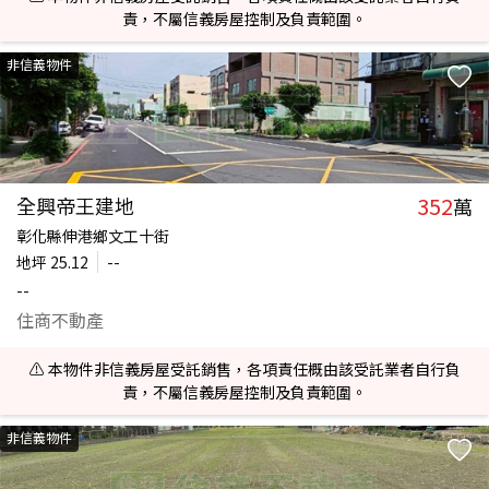
責，不屬信義房屋控制及負責範圍。
非信義物件
352
全興帝王建地
萬
彰化縣伸港鄉文工十街
地坪
25.12
--
--
住商不動產
⚠️ 本物件非信義房屋受託銷售，各項責任概由該受託業者自行負
責，不屬信義房屋控制及負責範圍。
非信義物件