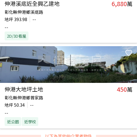
6,880
伸港溪底近全興乙建地
萬
彰化縣伸港鄉溪底路
地坪
393.98
--
--
2D/3D看屋
450
伸港大地坪土地
萬
彰化縣伸港鄉曾家路
地坪
50.34
--
--
近公園
近學校
以下為其他仲介業者物件