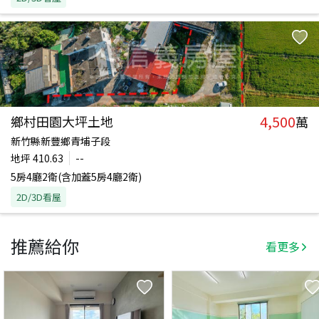
4,500
鄉村田園大坪土地
萬
新竹縣新豐鄉青埔子段
地坪
410.63
--
5房4廳2衛(含加蓋5房4廳2衛)
2D/3D看屋
推薦給你
看更多