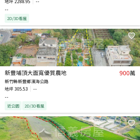
地坪
2288.95
--
--
2D/3D看屋
900
新豐埔頂大面寬優質農地
萬
新竹縣新豐鄉濱海公路
地坪
305.53
--
--
近公園
2D/3D看屋