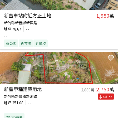
1,980
新豐車站附近方正土地
萬
新竹縣新豐鄉新興路
地坪
78.67
--
--
近公園
近市場
近學校
2,750
新豐甲種建築用地
萬
2,880
萬
新竹縣新豐鄉新湖路
4.51
%
地坪
251.08
--
--
2D/3D看屋