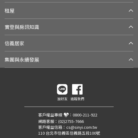
租屋
實登與房訊知識
信義居家
集團與永續發展
加好友
追蹤我們
客戶權益專線
：
0800-211-922
網路客服：
(02)2755-7666
客戶權益信箱：
cs@sinyi.com.tw
110 台北市信義區信義路五段100號