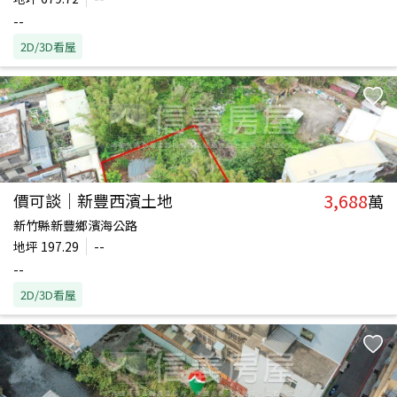
--
2D/3D看屋
3,688
價可談｜新豐西濱土地
萬
新竹縣新豐鄉濱海公路
地坪
197.29
--
--
2D/3D看屋