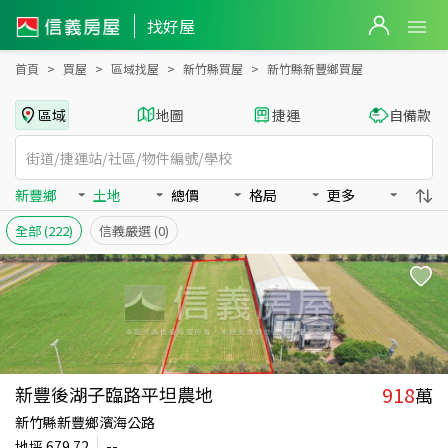
新竹縣新豐鄉買房：土地房屋物件出售、房價分析
找好屋
首頁
買屋
區域找屋
新竹縣買屋
新竹縣新豐鄉買屋
區域
地圖
捷運
自備款
新豐鄉
土地
總價
格局
更多
全部
(222)
信義嚴選
(0)
918
新豐後湖子臨路平坦農地
萬
新竹縣新豐鄉濱海公路
地坪
679.72
--