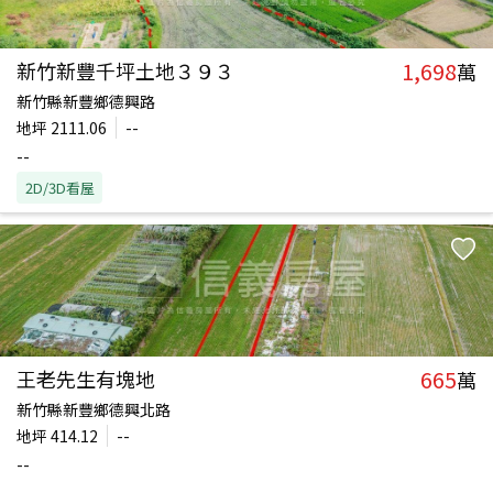
1,698
新竹新豐千坪土地３９３
萬
新竹縣新豐鄉德興路
地坪
2111.06
--
--
2D/3D看屋
665
王老先生有塊地
萬
新竹縣新豐鄉德興北路
地坪
414.12
--
--