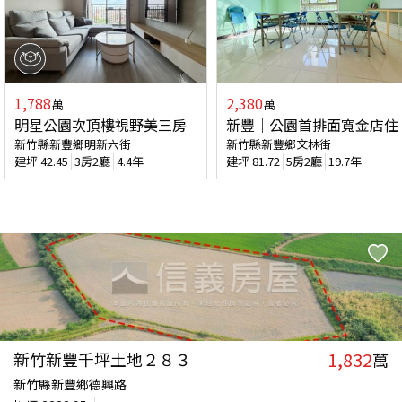
1,788
2,380
萬
萬
明星公園次頂樓視野美三房
新豐｜公園首排面寬金店住
新竹縣新豐鄉明新六街
新竹縣新豐鄉文林街
建坪
42.45
3房2廳
4.4年
建坪
81.72
5房2廳
19.7年
1,832
新竹新豐千坪土地２８３
萬
新竹縣新豐鄉德興路