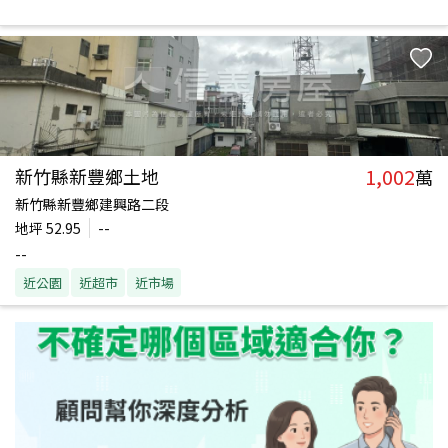
1,002
新竹縣新豐鄉土地
萬
新竹縣新豐鄉建興路二段
地坪
52.95
--
--
近公園
近超市
近市場