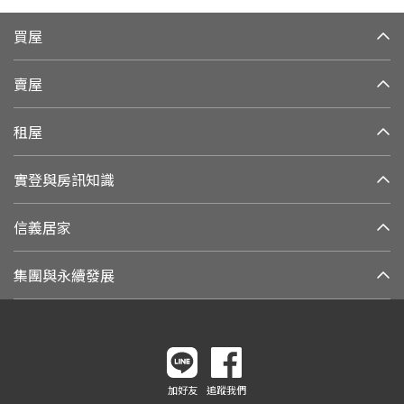
買屋
賣屋
租屋
實登與房訊知識
信義居家
集團與永續發展
加好友
追蹤我們