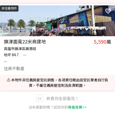
非信義物件
5,590
旗津面寬22米商建地
萬
高雄市旗津區旗港段
地坪
84.7
--
--
住商不動產
⚠️ 本物件非信義房屋受託銷售，各項責任概由該受託業者自行負
責，不屬信義房屋控制及負責範圍。
恭喜你全部看完！
沒有喜歡的嗎？試試你的
專屬推薦>>