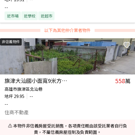
--
近市場
近學校
近超市
以下為其他仲介業者物件
非信義物件
558
旗津大汕國小面寬9米方正建地
萬
高雄市旗津區北汕巷
地坪
29.95
--
--
住商不動產
⚠️ 本物件非信義房屋受託銷售，各項責任概由該受託業者自行負
責，不屬信義房屋控制及負責範圍。