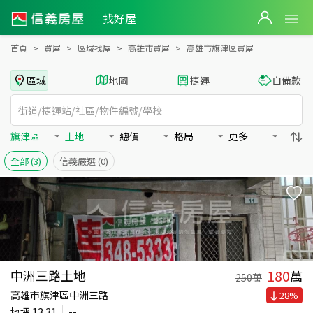
高雄市旗津區買房：土地房屋物件出售、房價分析
找好屋
首頁
買屋
區域找屋
高雄市買屋
高雄市旗津區買屋
區域
地圖
捷運
自備款
旗津區
土地
總價
格局
更多
全部
(3)
信義嚴選
(0)
180
中洲三路土地
萬
250
萬
高雄市旗津區中洲三路
28
%
地坪
13.31
--