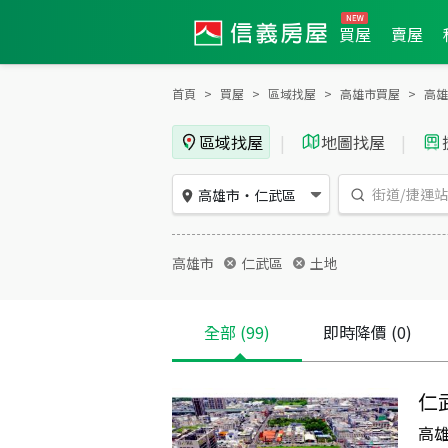
買屋
賣屋
首頁
買屋
區域找屋
高雄市買屋
高雄
區域找屋
|
地圖找屋
|
高雄市
・
仁武區
高雄市
仁武區
土地
全部
(99)
即時降價
(0)
仁
高