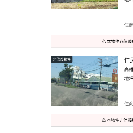
住
⚠️ 本物件非
仁
非信義物件
高
地
住
⚠️ 本物件非