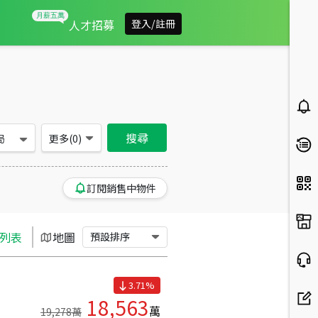
高雄市仁武區買房：土地房屋物件出售、房價分析
人才招募
登入/註冊
搜尋
局
更多(
0
)
訂閱銷售中物件
列表
地圖
預設排序
3.71
%
18,563
萬
19,278
萬