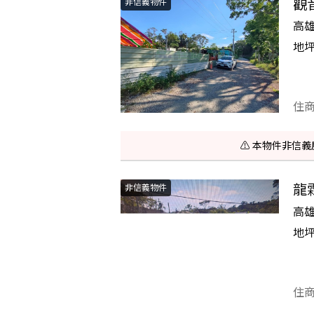
觀
非信義物件
高
地
住
⚠️ 本物件非
龍
非信義物件
高
地
住