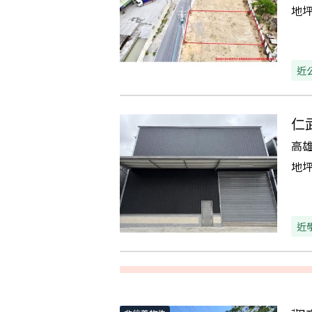
地
近
仁
高
地
近