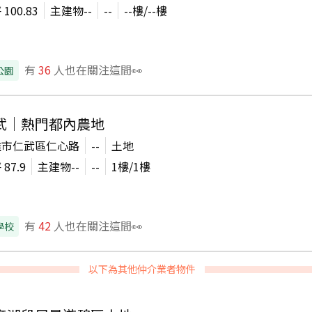
坪
100.83
主建物
--
--
--
樓/
--
樓
有
36
人也在關注這間👀
公園
武｜熱門都內農地
雄市仁武區仁心路
--
土地
坪
87.9
主建物
--
--
1
樓/
1
樓
有
42
人也在關注這間👀
學校
以下為其他仲介業者物件