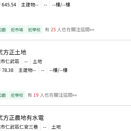
坪
645.54
主建物
--
--
--
樓/
--
樓
有
25
人也在關注這間👀
公園
近市場
近學校
武方正土地
雄市仁武區
--
土地
坪
78.38
主建物
--
--
--
樓/
--
樓
有
19
人也在關注這間👀
公園
近學校
武方正農地有水電
雄市仁武區仁安三巷
--
土地