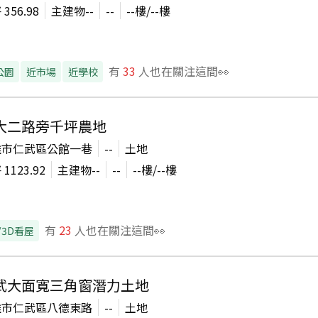
坪
356.98
主建物
--
--
--
樓/
--
樓
有
33
人也在關注這間👀
公園
近市場
近學校
大二路旁千坪農地
雄市仁武區公館一巷
--
土地
坪
1123.92
主建物
--
--
--
樓/
--
樓
有
23
人也在關注這間👀
/3D看屋
武大面寬三角窗潛力土地
雄市仁武區八德東路
--
土地