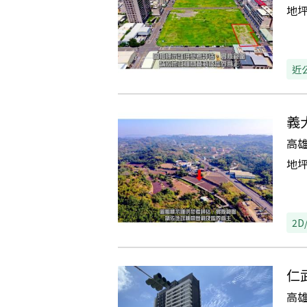
地
近
義
高
地
2D
仁
高