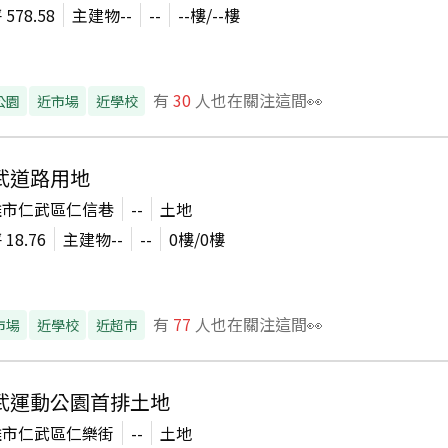
坪
578.58
主建物
--
--
--
樓/
--
樓
有
30
人也在關注這間👀
公園
近市場
近學校
武道路用地
雄市仁武區仁信巷
--
土地
坪
18.76
主建物
--
--
0
樓/
0
樓
有
77
人也在關注這間👀
市場
近學校
近超市
武運動公園首排土地
雄市仁武區仁樂街
--
土地