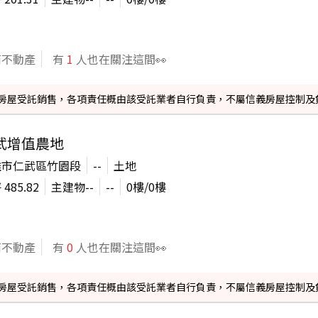
商不動產
有
1
人也在關注這間👀
信義房屋受託銷售，各項責任概由該受託業者自行負責，不屬信義房屋控制及
武增值農地
雄市仁武區竹園段
--
土地
坪
485.82
主建物
--
--
0
樓/
0
樓
商不動產
有
0
人也在關注這間👀
信義房屋受託銷售，各項責任概由該受託業者自行負責，不屬信義房屋控制及