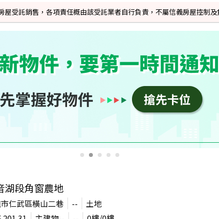
信義房屋受託銷售，各項責任概由該受託業者自行負責，不屬信義房屋控制及
音湖段角窗農地
雄市仁武區橫山二巷
--
土地
坪
201.31
主建物
--
--
0
樓/
0
樓