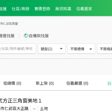
租屋
社區/商辦
實價登錄
房訊知識
信義居家
市仁武區買屋
捷運找屋
|
自備款找屋
類型(1)
不限總價
不限格
低總價
(0)
新上架
(0)
信義嚴選
(0)
武方正三角窗美地１
雄市仁武區大正路
--
土地