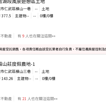
音湖段風景遊憩區土地
雄市仁武區橫山一巷
--
土地
坪
377.5
主建物
--
--
0
樓/
0
樓
商不動產
有
9
人也在關注這間👀
信義房屋受託銷售，各項責任概由該受託業者自行負責，不屬信義房屋控制及
霖山莊度假農地-1
雄市仁武區橫山三巷
--
土地
坪
143.26
主建物
--
--
0
樓/
0
樓
商不動產
有
21
人也在關注這間👀