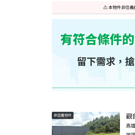
⚠️ 本物件非
觀
非信義物件
高
地