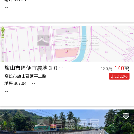
--
140
旗山市區便宜農地３０７坪
萬
180
萬
高雄市旗山區延平二路
22.22
%
地坪
307.04
--
--