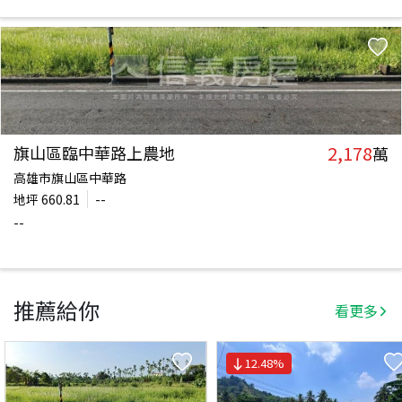
2,178
旗山區臨中華路上農地
萬
高雄市旗山區中華路
地坪
660.81
--
--
推薦給你
看更多
12.48
%