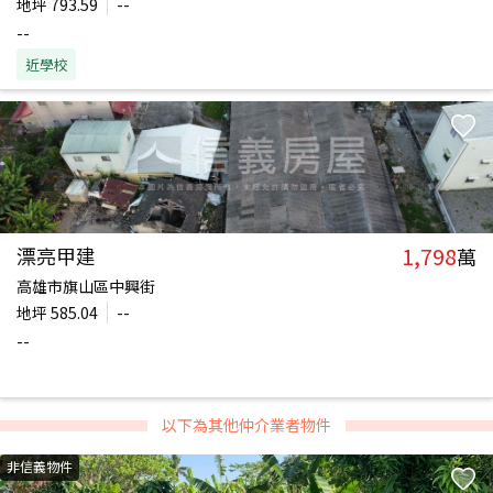
地坪
793.59
--
--
近學校
1,798
漂亮甲建
萬
高雄市旗山區中興街
地坪
585.04
--
--
以下為其他仲介業者物件
非信義物件