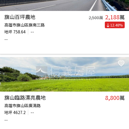
2,188
旗山百坪農地
萬
2,500
萬
高雄市旗山區旗南三路
12.48
%
地坪
758.64
--
--
8,800
旗山臨路漂亮農地
萬
高雄市旗山區廣清路
地坪
4627.2
--
--