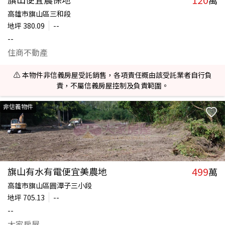
萬
高雄市旗山區三和段
地坪
380.09
--
--
住商不動產
⚠️ 本物件非信義房屋受託銷售，各項責任概由該受託業者自行負
責，不屬信義房屋控制及負責範圍。
非信義物件
499
旗山有水有電便宜美農地
萬
高雄市旗山區圓潭子三小段
地坪
705.13
--
--
大家房屋