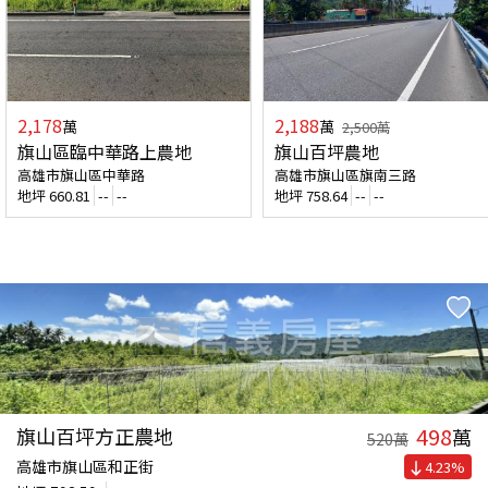
2,178
2,188
萬
萬
2,500
萬
旗山區臨中華路上農地
旗山百坪農地
高雄市旗山區中華路
高雄市旗山區旗南三路
地坪
660.81
--
--
地坪
758.64
--
--
498
旗山百坪方正農地
萬
520
萬
高雄市旗山區和正街
4.23
%