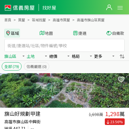
高雄市旗山區買房：土地房屋物件出售、房價分析
找好屋
首頁
買屋
區域找屋
高雄市買屋
高雄市旗山區買屋
區域
地圖
捷運
自備款
旗山區
土地
總價
格局
更多
全部
(79)
信義嚴選
(0)
1,298
旗山好規劃甲建
萬
1,698
萬
高雄市旗山區中興街
23.56
%
地坪
447.71
--