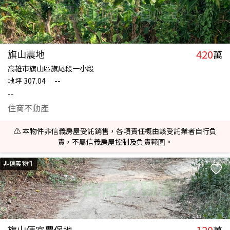
420
旗山農地
萬
高雄市旗山區旗尾段一小段
地坪
307.04
--
--
住商不動產
⚠️ 本物件非信義房屋受託銷售，各項責任概由該受託業者自行負
責，不屬信義房屋控制及負責範圍。
非信義物件
120
旗山便宜農保地