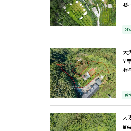
地
2D
大
苗
地
近
大
苗