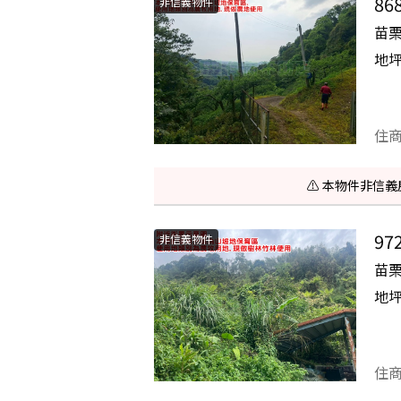
8
非信義物件
苗
地
住
⚠️ 本物件非
9
非信義物件
苗
地
住