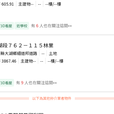
坪
605.91
主建物
--
--
--
樓/
--
樓
有
6
人也在關注這間👀
/3D看屋
近學校
湖段７６２－１１５林業
栗縣大湖鄉細道邦道路
--
土地
坪
3867.46
主建物
--
--
--
樓/
--
樓
有
9
人也在關注這間👀
/3D看屋
以下為其他仲介業者物件