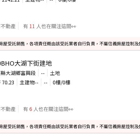
商不動產
有
11
人也在關注這間👀
信義房屋受託銷售，各項責任概由該受託業者自行負責，不屬信義房屋控制及
90BHO大湖下街建地
栗縣大湖鄉富興段
--
土地
坪
70.23
主建物
--
--
0
樓/
0
樓
商不動產
有
6
人也在關注這間👀
信義房屋受託銷售，各項責任概由該受託業者自行負責，不屬信義房屋控制及