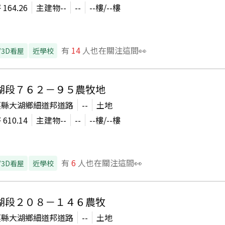
坪
164.26
主建物
--
--
--
樓/
--
樓
有
14
人也在關注這間👀
/3D看屋
近學校
湖段７６２－９５農牧地
栗縣大湖鄉細道邦道路
--
土地
坪
610.14
主建物
--
--
--
樓/
--
樓
有
6
人也在關注這間👀
/3D看屋
近學校
湖段２０８－１４６農牧
栗縣大湖鄉細道邦道路
--
土地