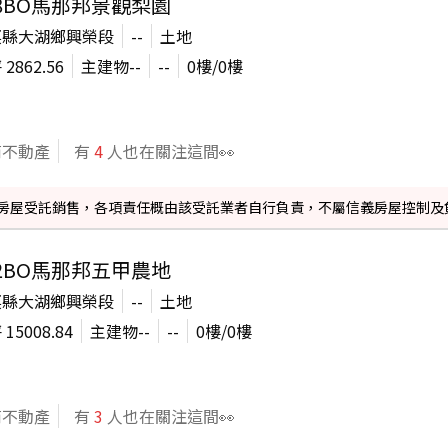
68BO馬那邦景觀梨園
栗縣大湖鄉興榮段
--
土地
坪
2862.56
主建物
--
--
0
樓/
0
樓
商不動產
有
4
人也在關注這間👀
信義房屋受託銷售，各項責任概由該受託業者自行負責，不屬信義房屋控制及
72BO馬那邦五甲農地
栗縣大湖鄉興榮段
--
土地
坪
15008.84
主建物
--
--
0
樓/
0
樓
商不動產
有
3
人也在關注這間👀