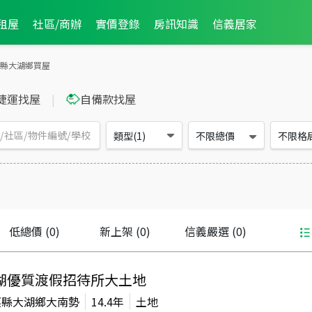
租屋
社區/商辦
實價登錄
房訊知識
信義居家
縣大湖鄉買屋
捷運找屋
|
自備款找屋
類型(1)
不限總價
不限格
低總價
(0)
新上架
(0)
信義嚴選
(0)
湖優質渡假招待所大土地
栗縣大湖鄉大南勢
14.4年
土地