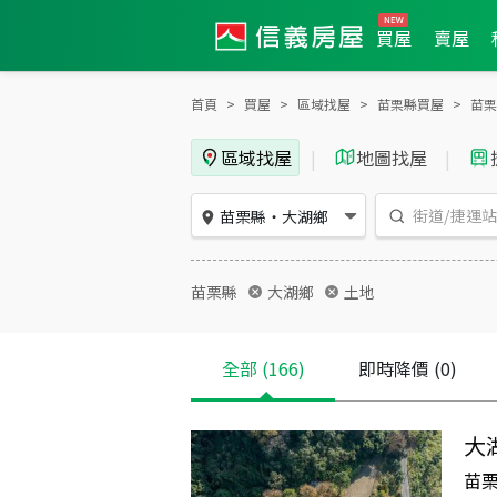
買屋
賣屋
首頁
買屋
區域找屋
苗栗縣買屋
苗栗
區域找屋
|
地圖找屋
|
苗栗縣
・
大湖鄉
苗栗縣
大湖鄉
土地
全部
(166)
即時降價
(0)
大
苗