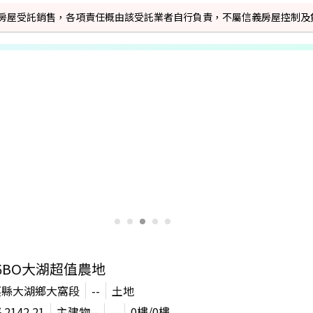
信義房屋受託銷售，各項責任概由該受託業者自行負責，不屬信義房屋控制及
86BO大湖超值農地
栗縣大湖鄉大窩段
--
土地
坪
2142.21
主建物
--
--
0
樓/
0
樓