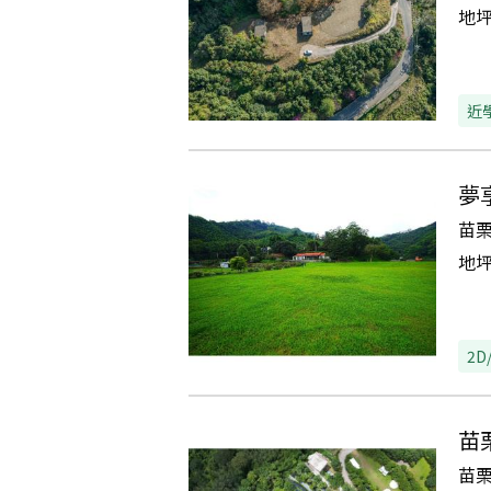
地
近
夢
苗
地
2D
苗
苗