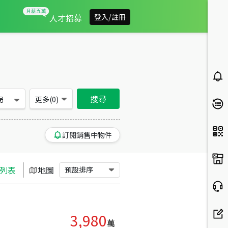
苗栗縣大湖鄉買房：土地房屋物件出售、房價分析
人才招募
登入/註冊
搜尋
局
更多(
0
)
訂閱銷售中物件
列表
地圖
預設排序
3,980
萬