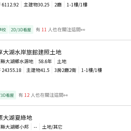
坪
6112.92
主建物
30.25
2廳
1-1
樓/
1
樓
有
11
人也在關注這間👀
學校
2D/3D看屋
享大湖水岸旅館建照土地
栗縣大湖鄉水源地
58.6年
土地
坪
24355.18
主建物
41.5
3房2廳2衛
1-1
樓/
1
樓
有
12
人也在關注這間👀
/3D看屋
栗大湖夏綠地
栗縣大湖鄉小邦
--
土地/其它