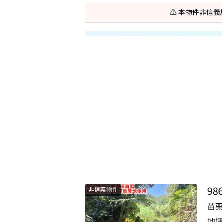
⚠️ 本物件非
9
非信義物件
苗
地