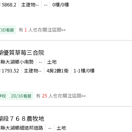
坪
5868.2
主建物
--
--
0
樓/
0
樓
有
1
人也在關注這間👀
/3D看屋
湖優質草莓三合院
栗縣大湖鄉小南勢
--
土地
坪
1793.52
主建物
--
4房2廳1衛
1-1
樓/
0
樓
有
25
人也在關注這間👀
學校
2D/3D看屋
湖段７６８農牧地
栗縣大湖鄉細道邦道路
--
土地