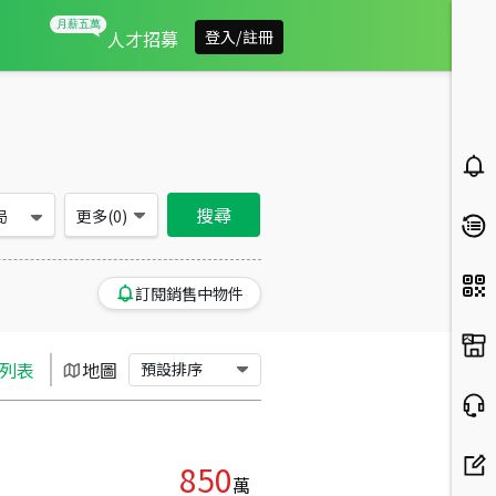
屏東縣竹田鄉買房：土地房屋物件出售、房價分析
人才招募
登入/註冊
搜尋
局
更多(
0
)
訂閱銷售中物件
列表
地圖
預設排序
850
萬