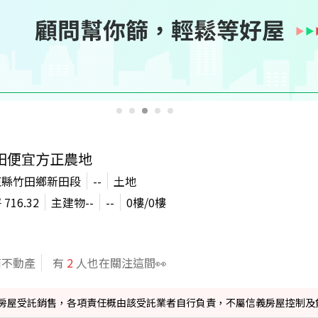
田便宜方正農地
東縣竹田鄉新田段
--
土地
坪
716.32
主建物
--
--
0
樓/
0
樓
商不動產
有
2
人也在關注這間👀
信義房屋受託銷售，各項責任概由該受託業者自行負責，不屬信義房屋控制及