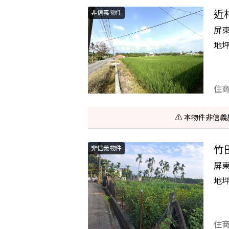
近
非信義物件
屏
地
住
⚠️ 本物件非
竹
非信義物件
屏
地
住