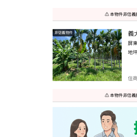
⚠️ 本物件非
義
非信義物件
屏
地
住
⚠️ 本物件非