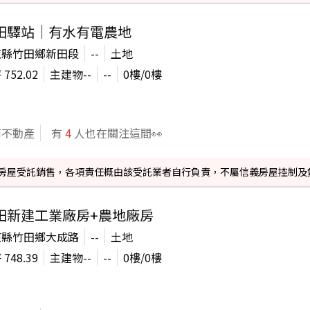
田驛站｜有水有電農地
東縣竹田鄉新田段
--
土地
坪
752.02
主建物
--
--
0
樓/
0
樓
商不動產
有
4
人也在關注這間👀
信義房屋受託銷售，各項責任概由該受託業者自行負責，不屬信義房屋控制及
田新建工業廠房+農地廠房
東縣竹田鄉大成路
--
土地
坪
748.39
主建物
--
--
0
樓/
0
樓