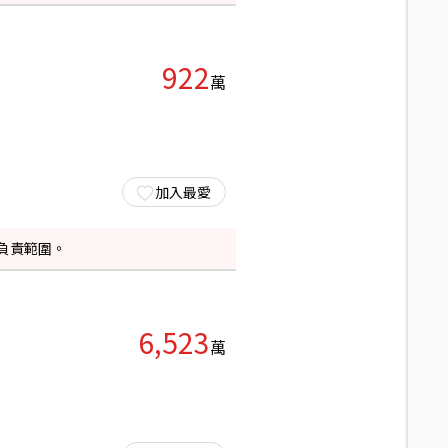
922
萬
加入最愛
負責範圍。
6,523
萬