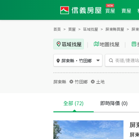
買屋
賣屋
首頁
買屋
區域找屋
屏東縣買屋
屏東
區域找屋
|
地圖找屋
|
屏東縣
・
竹田鄉
屏東縣
竹田鄉
土地
全部
(72)
即時降價
(0)
屏
屏