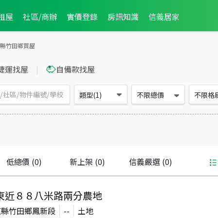
租屋
社區/商辦
實價登錄
房訊知識
信義居家
縣竹田鄉買屋
捷運找屋
|
自備款找屋
類型(1)
不限總價
不限格
低總價
(0)
新上架
(0)
信義嚴選
(0)
東近８８八米路兩分農地
東縣竹田鄉鳳新段
--
土地