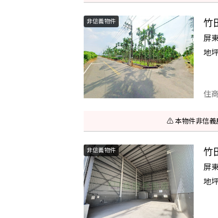
竹
非信義物件
屏
地
住
⚠️ 本物件非
竹
非信義物件
屏
地