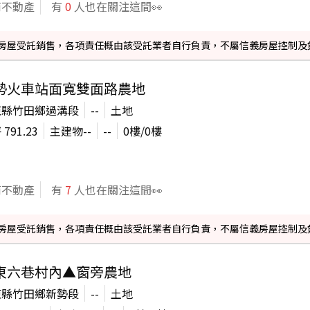
商不動產
有
0
人也在關注這間👀
信義房屋受託銷售，各項責任概由該受託業者自行負責，不屬信義房屋控制及
勢火車站面寬雙面路農地
東縣竹田鄉過溝段
--
土地
坪
791.23
主建物
--
--
0
樓/
0
樓
商不動產
有
7
人也在關注這間👀
信義房屋受託銷售，各項責任概由該受託業者自行負責，不屬信義房屋控制及
東六巷村內▲窗旁農地
東縣竹田鄉新勢段
--
土地