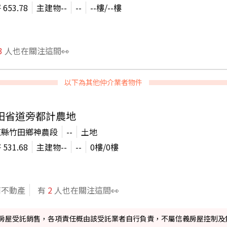
坪
653.78
主建物
--
--
--
樓/
--
樓
3
人也在關注這間👀
以下為其他仲介業者物件
田省道旁都計農地
東縣竹田鄉神農段
--
土地
坪
531.68
主建物
--
--
0
樓/
0
樓
商不動產
有
2
人也在關注這間👀
信義房屋受託銷售，各項責任概由該受託業者自行負責，不屬信義房屋控制及