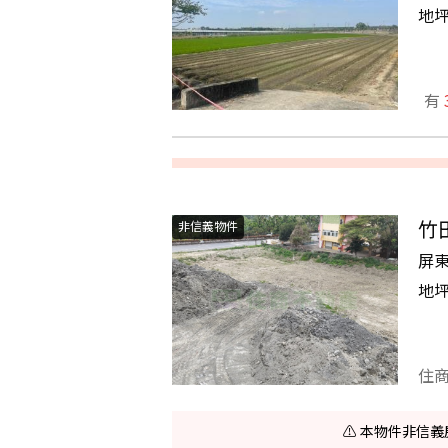
地
有
竹
非信義物件
屏
地
住
⚠️ 本物件非