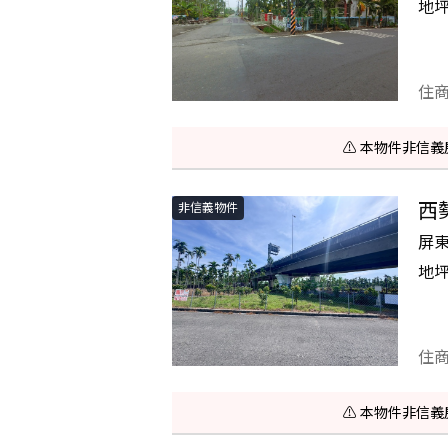
地
住
⚠️ 本物件非
西
非信義物件
屏
地
住
⚠️ 本物件非