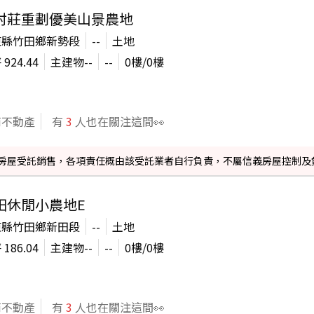
村莊重劃優美山景農地
東縣竹田鄉新勢段
--
土地
坪
924.44
主建物
--
--
0
樓/
0
樓
商不動產
有
3
人也在關注這間👀
信義房屋受託銷售，各項責任概由該受託業者自行負責，不屬信義房屋控制及
田休閒小農地E
東縣竹田鄉新田段
--
土地
坪
186.04
主建物
--
--
0
樓/
0
樓
商不動產
有
3
人也在關注這間👀