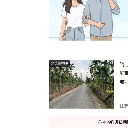
竹
非信義物件
屏
地
住
⚠️ 本物件非