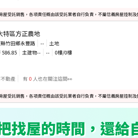
信義房屋受託銷售，各項責任概由該受託業者自行負責，不屬信義房屋控制及
大特區方正農地
東縣竹田鄉永豐路
--
土地
坪
586.85
主建物
--
--
0
樓/
0
樓
商不動產
有
0
人也在關注這間👀
信義房屋受託銷售，各項責任概由該受託業者自行負責，不屬信義房屋控制及