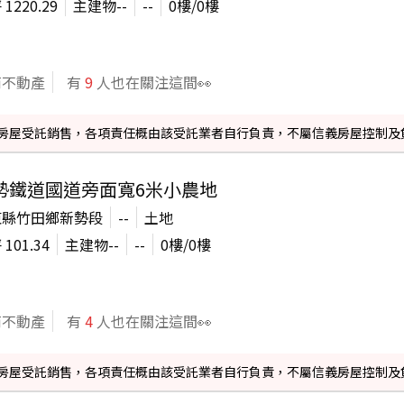
坪
1220.29
主建物
--
--
0
樓/
0
樓
商不動產
有
9
人也在關注這間👀
信義房屋受託銷售，各項責任概由該受託業者自行負責，不屬信義房屋控制及
勢鐵道國道旁面寬6米小農地
東縣竹田鄉新勢段
--
土地
坪
101.34
主建物
--
--
0
樓/
0
樓
商不動產
有
4
人也在關注這間👀
信義房屋受託銷售，各項責任概由該受託業者自行負責，不屬信義房屋控制及