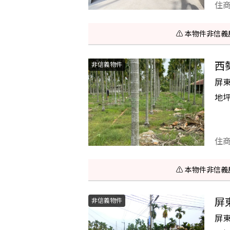
住
⚠️ 本物件非
西
非信義物件
屏
地
住
⚠️ 本物件非
屏
非信義物件
屏