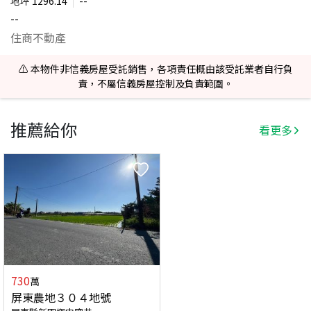
地坪
1296.14
--
--
住商不動產
⚠️ 本物件非信義房屋受託銷售，各項責任概由該受託業者自行負
責，不屬信義房屋控制及負責範圍。
推薦給你
看更多
730
萬
屏東農地３０４地號