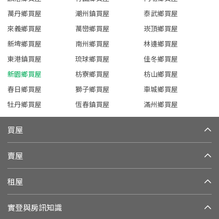
萬丹鄉買屋
潮州鎮買屋
泰武鄉買屋
來義鄉買屋
萬巒鄉買屋
崁頂鄉買屋
新埤鄉買屋
南州鄉買屋
林邊鄉買屋
東港鎮買屋
琉球鄉買屋
佳冬鄉買屋
新園鄉買屋
枋寮鄉買屋
枋山鄉買屋
春日鄉買屋
獅子鄉買屋
車城鄉買屋
牡丹鄉買屋
恆春鎮買屋
滿州鄉買屋
買屋
賣屋
租屋
實登與房訊知識