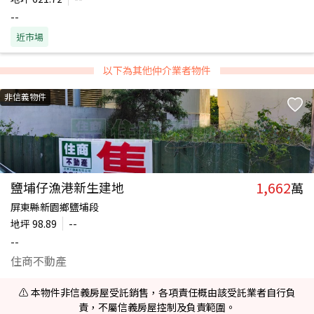
--
近市場
以下為其他仲介業者物件
非信義物件
1,662
鹽埔仔漁港新生建地
萬
屏東縣新園鄉鹽埔段
地坪
98.89
--
--
住商不動產
⚠️ 本物件非信義房屋受託銷售，各項責任概由該受託業者自行負
責，不屬信義房屋控制及負責範圍。