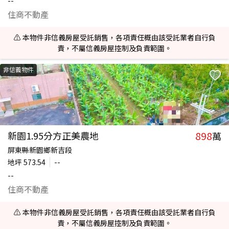
--
住商不動產
⚠️ 本物件非信義房屋受託銷售，各項責任概由該受託業者自行負
責，不屬信義房屋控制及負責範圍。
非信義物件
898
新園1.95分方正美農地
萬
屏東縣新園鄉新吉段
地坪
573.54
--
--
住商不動產
⚠️ 本物件非信義房屋受託銷售，各項責任概由該受託業者自行負
責，不屬信義房屋控制及負責範圍。