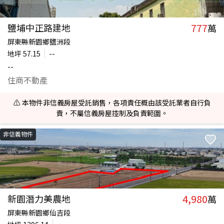
777
鹽埔中正路建地
萬
屏東縣新園鄉鹽洲段
地坪
57.15
--
--
住商不動產
⚠️ 本物件非信義房屋受託銷售，各項責任概由該受託業者自行負
責，不屬信義房屋控制及負責範圍。
非信義物件
4,980
新園潛力美農地
萬
屏東縣新園鄉仙吉段