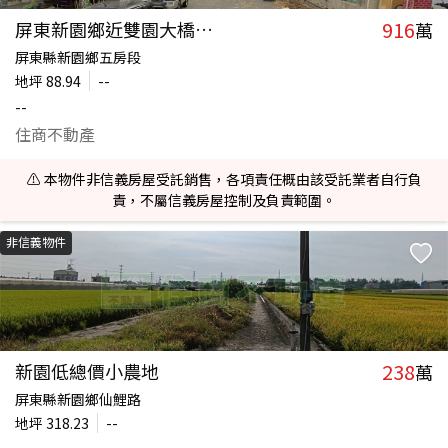
916
屏東新園鄉近雙園大橋建地Ⅲ
萬
屏東縣新園鄉五房段
地坪
88.94
--
--
住商不動產
⚠️ 本物件非信義房屋受託銷售，各項責任概由該受託業者自行負
責，不屬信義房屋控制及負責範圍。
非信義物件
238
新園低總價小農地
萬
屏東縣新園鄉仙鯉路
地坪
318.23
--