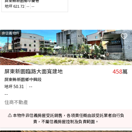
屏東縣新園鄉中慶巷
地坪
621.72
--
--
非信義物件
458
屏東新園臨路大面寬建地
萬
屏東縣新園鄉中興段
地坪
50.31
--
--
住商不動產
⚠️ 本物件非信義房屋受託銷售，各項責任概由該受託業者自行負
責，不屬信義房屋控制及負責範圍。