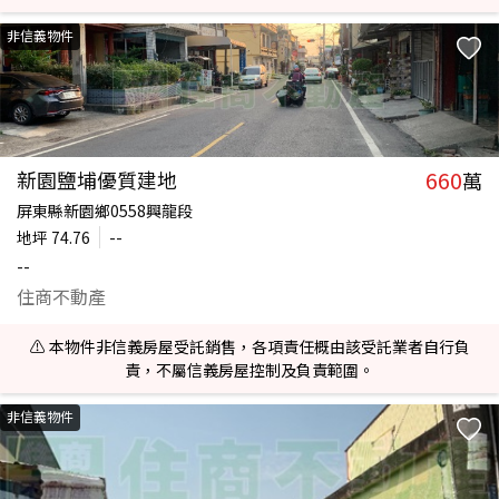
非信義物件
660
新園鹽埔優質建地
萬
屏東縣新園鄉0558興龍段
地坪
74.76
--
--
住商不動產
⚠️ 本物件非信義房屋受託銷售，各項責任概由該受託業者自行負
責，不屬信義房屋控制及負責範圍。
非信義物件