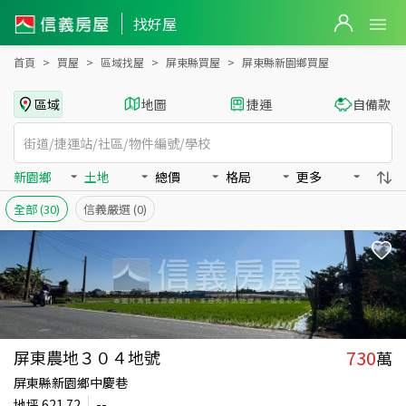
屏東縣新園鄉買房：土地房屋物件出售、房價分析
找好屋
首頁
買屋
區域找屋
屏東縣買屋
屏東縣新園鄉買屋
區域
地圖
捷運
自備款
新園鄉
土地
總價
格局
更多
全部
(30)
信義嚴選
(0)
730
屏東農地３０４地號
萬
屏東縣新園鄉中慶巷
地坪
621.72
--