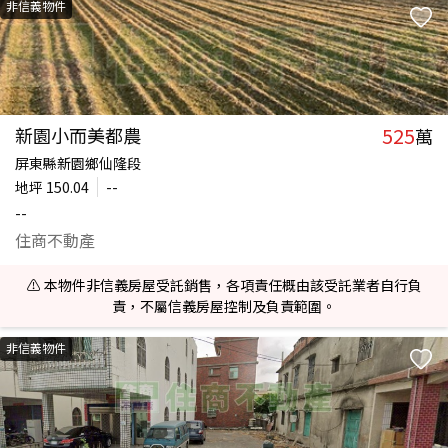
非信義物件
525
新園小而美都農
萬
屏東縣新園鄉仙隆段
地坪
150.04
--
--
住商不動產
⚠️ 本物件非信義房屋受託銷售，各項責任概由該受託業者自行負
責，不屬信義房屋控制及負責範圍。
非信義物件