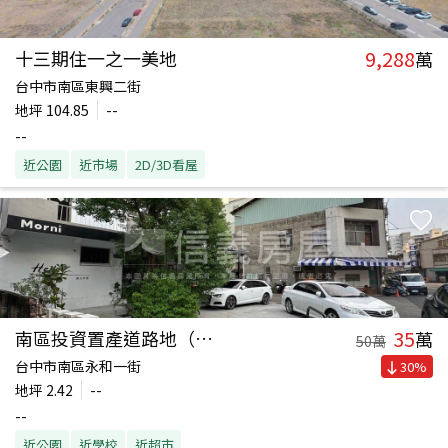
9,288
十三期住一之一美地
萬
台中市南區東興二街
地坪
104.85
--
--
近公園
近市場
2D/3D看屋
35
南區投資置產道路地（二）
萬
50
萬
台中市南區永和一街
30
%
地坪
2.42
--
--
近公園
近學校
近超市