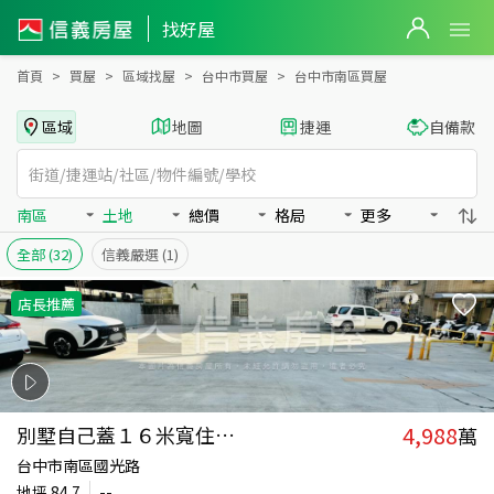
台中市南區買房：土地房屋物件出售、房價分析
台中市南區買房：土地物件出售、房價分析 - 信義房屋
找好屋
首頁
買屋
區域找屋
台中市買屋
台中市南區買屋
區域
地圖
捷運
自備款
南區
土地
總價
格局
更多
全部
(32)
信義嚴選
(1)
店長推薦
4,988
別墅自己蓋１６米寬住二地
萬
台中市南區國光路
地坪
84.7
--