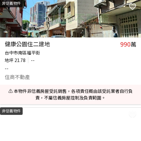
非信義物件
990
健康公園住二建地
萬
台中市南區福平街
地坪
21.78
--
--
住商不動產
⚠️ 本物件非信義房屋受託銷售，各項責任概由該受託業者自行負
責，不屬信義房屋控制及負責範圍。
非信義物件