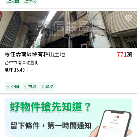
近公園
近學校
771
專任✿南區稀有釋出土地
萬
台中市南區瑞豐街
地坪
15.43
--
--
近公園
近市場
近學校