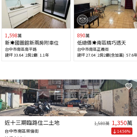
1,598
890
萬
萬
新☀️國圖館新兩房附車位
低總價☀️南區精巧透天
台中市南區南平路
台中市南區正義街
建坪
33.64
2房2廳
1.1年
建坪
27.04
2房2廳(含加蓋)
57.6
1,350
近十三期臨路住二土地
萬
1,580
萬
台中市南區崇倫街
14.56
%