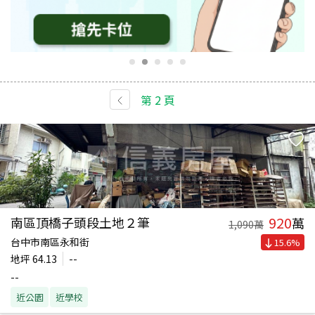
第
2
頁
920
南區頂橋子頭段土地２筆
萬
1,090
萬
台中市南區永和街
15.6
%
地坪
64.13
--
--
近公園
近學校