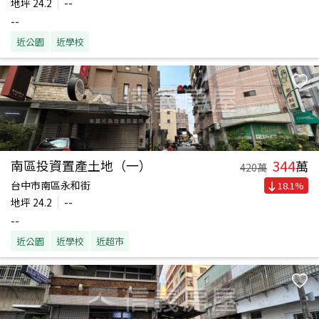
地坪
24.2
--
--
近公園
近學校
344
南區投資置產土地（一）
萬
420
萬
台中市南區永和街
18.1
%
地坪
24.2
--
--
近公園
近學校
近超市