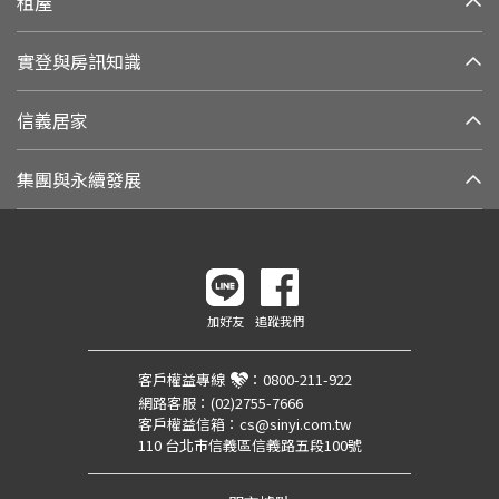
租屋
實登與房訊知識
信義居家
集團與永續發展
加好友
追蹤我們
客戶權益專線
：
0800-211-922
網路客服：
(02)2755-7666
客戶權益信箱：
cs@sinyi.com.tw
110 台北市信義區信義路五段100號