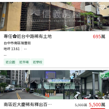
695
專任✿近台中路稀有土地
萬
台中市南區瑞豐街
地坪
13.61
--
--
近公園
近市場
近學校
5,500
南區近大慶稀有釋出百坪地
萬
5,900
萬