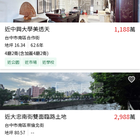
1,188
近中興大學美透天
萬
台中市南區合作街
地坪
16.34
62.6年
4廳2衛(含加蓋4廳2衛)
近公園
近市場
近學校
2,988
近大忠南街雙面臨路土地
萬
台中市南區崇倫北街
地坪
80.57
--