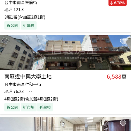
台中市南區崇倫街
6.78
%
地坪
121.3
--
3廳1衛(含加蓋3廳1衛)
近公園
近學校
6,588
南區近中興大學土地
萬
台中市南區仁和一街
地坪
76.23
--
4房2廳2衛(含加蓋4房2廳2衛)
近公園
近市場
近學校