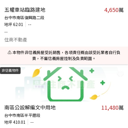
4,650
五權車站臨路建地
萬
台中市南區復興路二段
地坪
62.01
--
--
住商不動產
⚠️ 本物件非信義房屋受託銷售，各項責任概由該受託業者自行負
責，不屬信義房屋控制及負責範圍。
非信義物件
11,480
南區公設解編文中用地
萬
台中市南區半平厝段
地坪
410.01
--