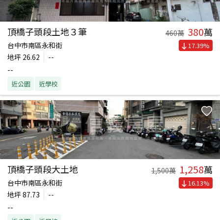
380
頂橋子頭段土地３筆
萬
460
萬
台中市南區永和街
17.39
%
地坪
26.62
--
--
近公園
近學校
1,258
頂橋子頭段大土地
萬
1,500
萬
台中市南區永和街
16.13
%
地坪
87.73
--
--