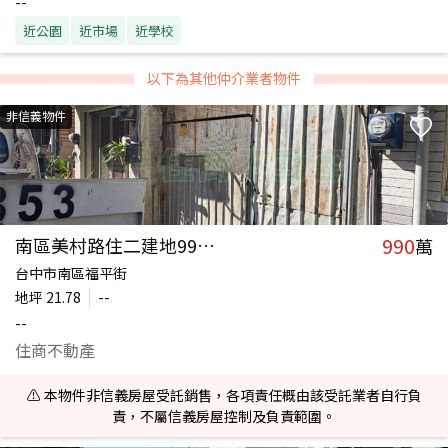
--
近公園
近市場
近學校
以下為其他仲介業者物件
非信義物件
990
南區美村路住二建地990萬
萬
台中市南區福平街
地坪
21.78
--
--
住商不動產
⚠️ 本物件非信義房屋受託銷售，各項責任概由該受託業者自行負
責，不屬信義房屋控制及負責範圍。