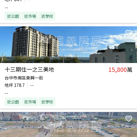
--
近公園
近市場
近學校
15,800
十三期住一之三美地
萬
台中市南區東興一街
地坪
178.7
--
--
近公園
近市場
近學校