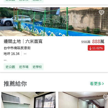
888
邊間土地｜六米面寬
萬
998
萬
台中市南區民意街
11.02
%
地坪
16.34
--
--
近公園
近市場
近學校
推薦給你
看更多