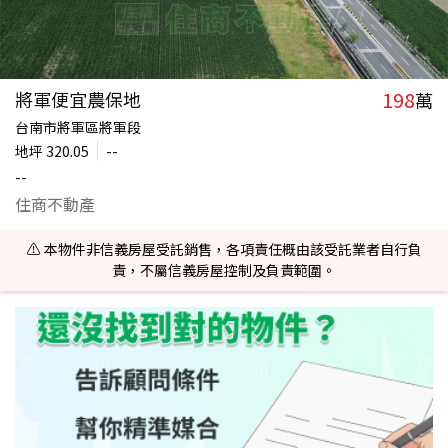
198
將軍便宜農保地
萬
台南市將軍區將軍段
地坪
320.05
--
--
住商不動產
⚠️ 本物件非信義房屋受託銷售，各項責任概由該受託業者自行負
責，不屬信義房屋控制及負責範圍。