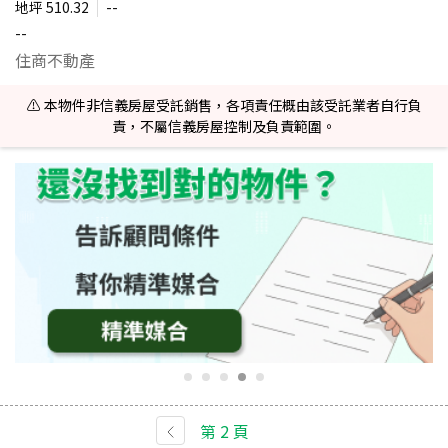
地坪
510.32
--
--
住商不動產
⚠️ 本物件非信義房屋受託銷售，各項責任概由該受託業者自行負
責，不屬信義房屋控制及負責範圍。
第
2
頁