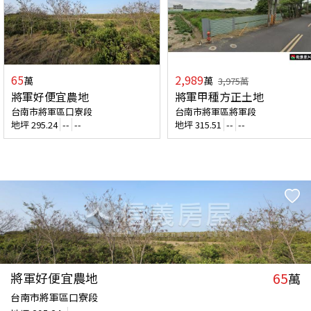
65
2,989
萬
萬
3,975
萬
將軍好便宜農地
將軍甲種方正土地
台南市將軍區口寮段
台南市將軍區將軍段
地坪
295.24
--
--
地坪
315.51
--
--
65
將軍好便宜農地
萬
台南市將軍區口寮段