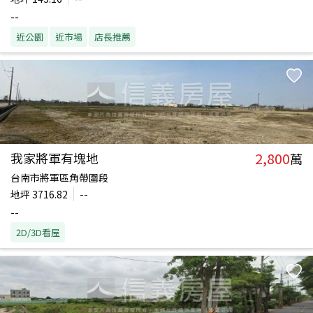
--
近公園
近市場
店長推薦
2,800
我家將軍有塊地
萬
台南市將軍區角帶圍段
地坪
3716.82
--
--
2D/3D看屋