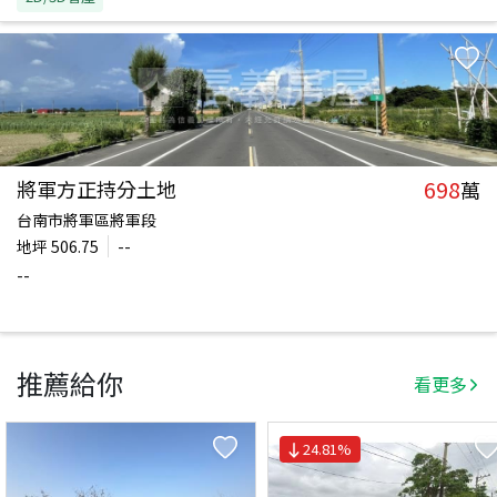
698
將軍方正持分土地
萬
台南市將軍區將軍段
地坪
506.75
--
--
推薦給你
看更多
24.81
%