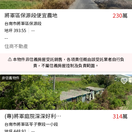
230
將軍區保源段便宜農地
萬
台南市將軍區保源段
地坪
393.55
--
--
住商不動產
⚠️ 本物件非信義房屋受託銷售，各項責任概由該受託業者自行負
責，不屬信義房屋控制及負責範圍。
非信義物件
314
(專)將軍庭院深深好利用農地
萬
台南市將軍區苓子寮段一小段
地坪
448.91
--