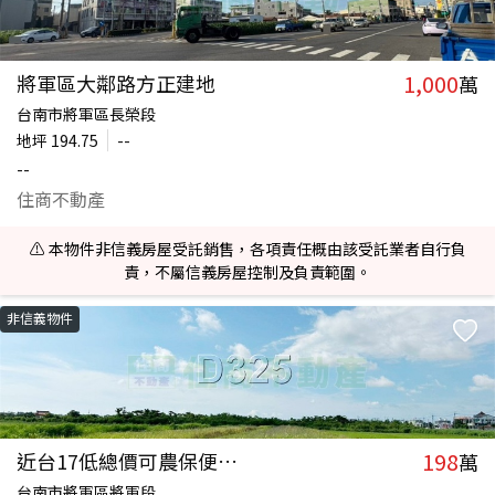
1,000
將軍區大鄰路方正建地
萬
台南市將軍區長榮段
地坪
194.75
--
--
住商不動產
⚠️ 本物件非信義房屋受託銷售，各項責任概由該受託業者自行負
責，不屬信義房屋控制及負責範圍。
非信義物件
198
近台17低總價可農保便宜農地
萬
台南市將軍區將軍段