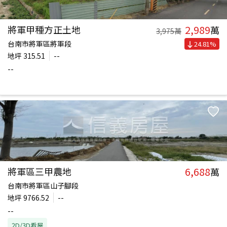
2,989
將軍甲種方正土地
萬
3,975
萬
台南市將軍區將軍段
24.81
%
地坪
315.51
--
--
6,688
將軍區三甲農地
萬
台南市將軍區山子腳段
地坪
9766.52
--
--
2D/3D看屋