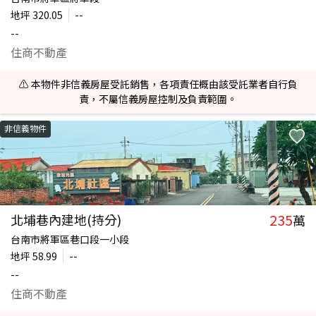
地坪
320.05
--
--
住商不動產
⚠️ 本物件非信義房屋受託銷售，各項責任概由該受託業者自行負
責，不屬信義房屋控制及負責範圍。
非信義物件
235
北埔巷內建地(持分)
萬
台南市將軍區巷口段一小段
地坪
58.99
--
--
住商不動產