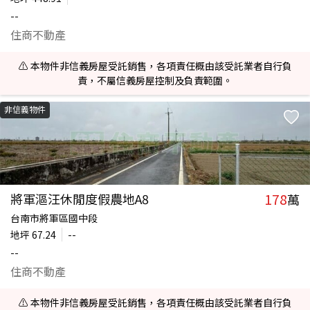
--
住商不動產
⚠️ 本物件非信義房屋受託銷售，各項責任概由該受託業者自行負
責，不屬信義房屋控制及負責範圍。
非信義物件
178
將軍漚汪休閒度假農地A8
萬
台南市將軍區國中段
地坪
67.24
--
--
住商不動產
⚠️ 本物件非信義房屋受託銷售，各項責任概由該受託業者自行負