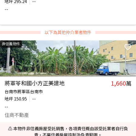
地坪
295.24
--
--
以下為其他仲介業者物件
非信義物件
1,660
將軍苓和國小方正美建地
萬
台南市將軍區台南市
地坪
150.95
--
--
住商不動產
⚠️ 本物件非信義房屋受託銷售，各項責任概由該受託業者自行負
責，不屬信義房屋控制及負責範圍。