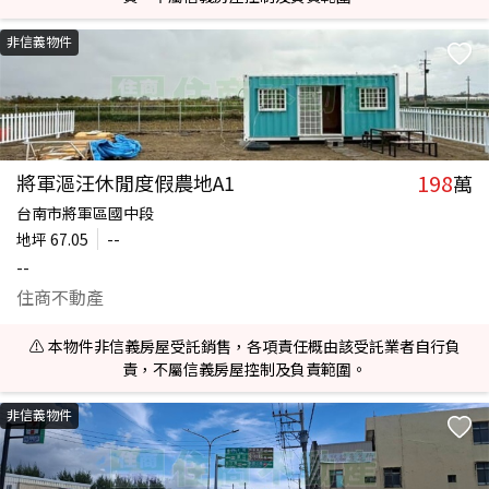
非信義物件
198
將軍漚汪休閒度假農地A1
萬
台南市將軍區國中段
地坪
67.05
--
--
住商不動產
⚠️ 本物件非信義房屋受託銷售，各項責任概由該受託業者自行負
責，不屬信義房屋控制及負責範圍。
非信義物件