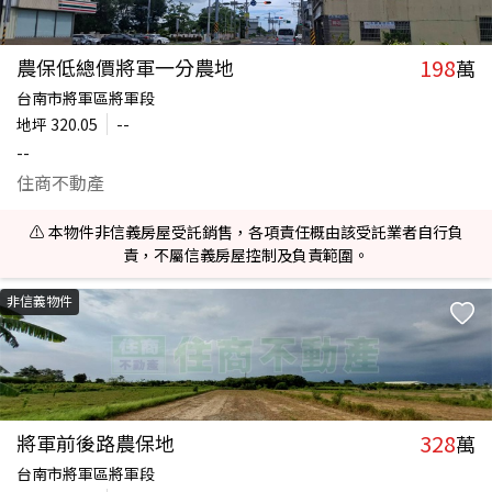
198
農保低總價將軍一分農地
萬
台南市將軍區將軍段
地坪
320.05
--
--
住商不動產
⚠️ 本物件非信義房屋受託銷售，各項責任概由該受託業者自行負
責，不屬信義房屋控制及負責範圍。
非信義物件
328
將軍前後路農保地
萬
台南市將軍區將軍段