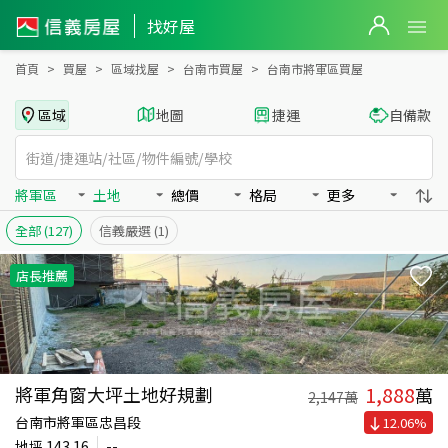
台南市將軍區買房：土地房屋物件出售、房價分析
台南市將軍區買房：土地物件出售、房價分析 - 信義房屋
找好屋
首頁
買屋
區域找屋
台南市買屋
台南市將軍區買屋
區域
地圖
捷運
自備款
將軍區
土地
總價
格局
更多
全部
(127)
信義嚴選
(1)
店長推薦
1,888
將軍角窗大坪土地好規劃
萬
2,147
萬
台南市將軍區忠昌段
12.06
%
地坪
143.16
--