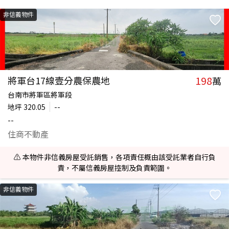
非信義物件
198
將軍台17線壹分農保農地
萬
台南市將軍區將軍段
地坪
320.05
--
--
住商不動產
⚠️ 本物件非信義房屋受託銷售，各項責任概由該受託業者自行負
責，不屬信義房屋控制及負責範圍。
非信義物件