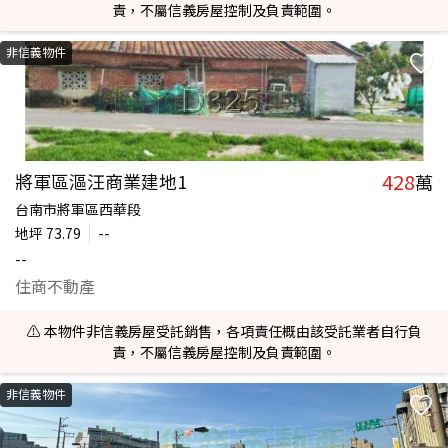
責，不屬信義房屋控制及負責範圍。
非信義物件
428
將軍區漚汪商業建地1
萬
台南市將軍區西華段
地坪
73.79
--
--
住商不動產
⚠️ 本物件非信義房屋受託銷售，各項責任概由該受託業者自行負
責，不屬信義房屋控制及負責範圍。
非信義物件