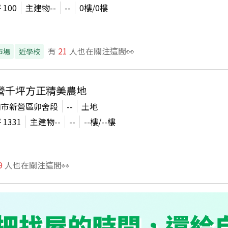
坪
100
主建物
--
--
0
樓/
0
樓
有
21
人也在關注這間👀
市場
近學校
營千坪方正精美農地
南市新營區卯舍段
--
土地
坪
1331
主建物
--
--
--
樓/
--
樓
9
人也在關注這間👀