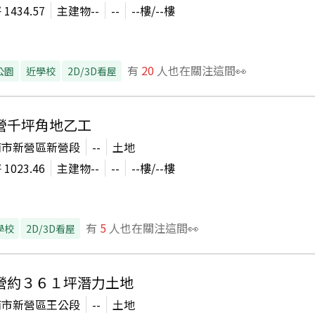
坪
1434.57
主建物
--
--
--
樓/
--
樓
有
20
人也在關注這間👀
公園
近學校
2D/3D看屋
營千坪角地乙工
南市新營區新營段
--
土地
坪
1023.46
主建物
--
--
--
樓/
--
樓
有
5
人也在關注這間👀
學校
2D/3D看屋
營約３６１坪潛力土地
南市新營區王公段
--
土地