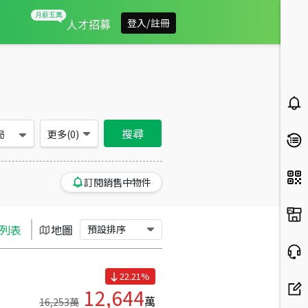
台南市新營區買房：土地房屋物件出售、房價分析
人才招募
登入/註冊
搜尋
局
更多(
0
)
訂閱銷售中物件
列表
地圖
預設排序
22.21
%
12,644
萬
16,253
萬