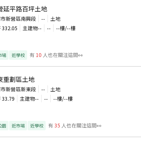
營延平路百坪土地
南市新營區南興段
--
土地
坪
332.05
主建物
--
--
--
樓/
--
樓
有
10
人也在關注這間👀
市場
近學校
東重劃區土地
南市新營區新東段
--
土地
坪
33.79
主建物
--
--
--
樓/
--
樓
有
35
人也在關注這間👀
公園
近市場
近學校