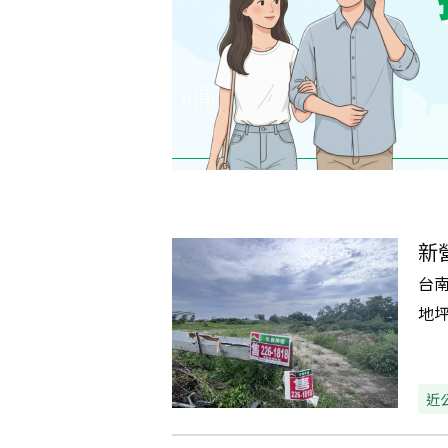
新
台
地
近