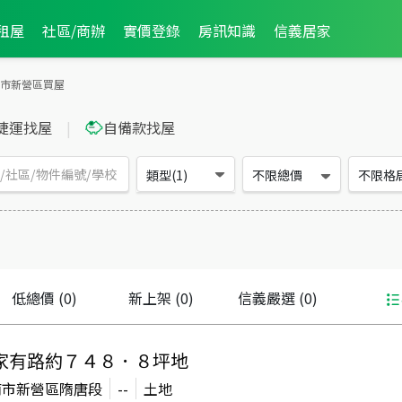
租屋
社區/商辦
實價登錄
房訊知識
信義居家
市新營區買屋
捷運找屋
|
自備款找屋
類型(1)
不限總價
不限格
低總價
(0)
新上架
(0)
信義嚴選
(0)
家有路約７４８．８坪地
南市新營區隋唐段
--
土地