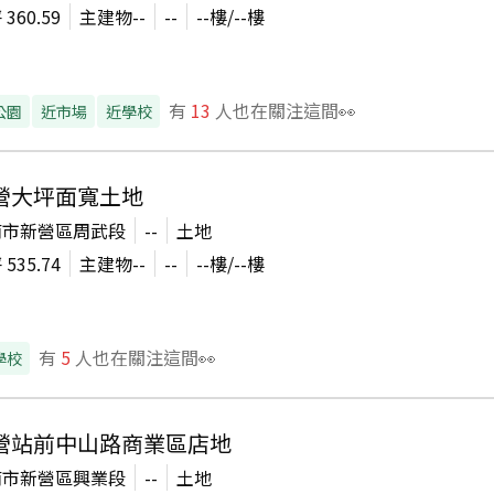
坪
360.59
主建物
--
--
--
樓/
--
樓
有
13
人也在關注這間👀
公園
近市場
近學校
營大坪面寬土地
南市新營區周武段
--
土地
坪
535.74
主建物
--
--
--
樓/
--
樓
有
5
人也在關注這間👀
學校
營站前中山路商業區店地
南市新營區興業段
--
土地