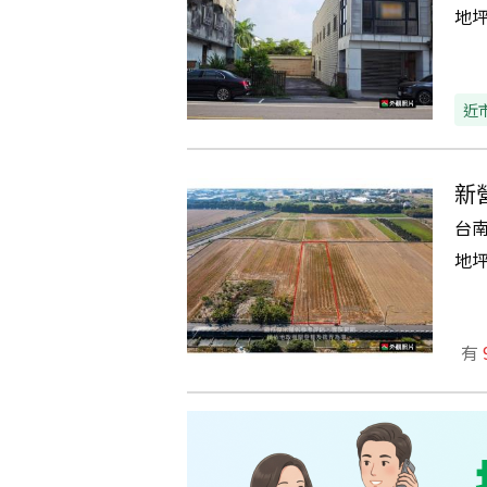
地
近
新
台
地
有