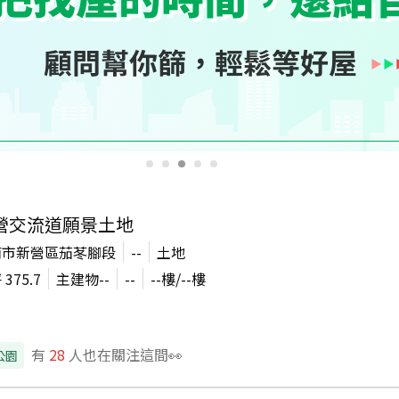
營交流道願景土地
南市新營區茄苳腳段
--
土地
坪
375.7
主建物
--
--
--
樓/
--
樓
有
28
人也在關注這間👀
公園