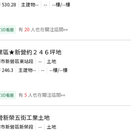
坪
530.28
主建物
--
--
--
樓/
--
樓
有
20
人也在關注這間👀
/3D看屋
業區★新營約２４６坪地
南市新營區東站段
--
土地
坪
246.3
主建物
--
--
--
樓/
--
樓
有
5
人也在關注這間👀
/3D看屋
營新榮五街工業土地
南市新營區新榮段
--
土地