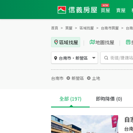
買屋
賣屋
首頁
買屋
區域找屋
台南市買屋
台南
區域找屋
|
地圖找屋
|
台南市
・
新營區
台南市
新營區
土地
全部
(197)
即時降價
(0)
自
台