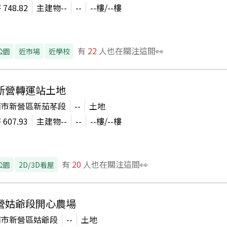
坪
748.82
主建物
--
--
--
樓/
--
樓
有
22
人也在關注這間👀
公園
近市場
近學校
新營轉運站土地
南市新營區新茄苳段
--
土地
坪
607.93
主建物
--
--
--
樓/
--
樓
有
20
人也在關注這間👀
公園
2D/3D看屋
營姑爺段開心農場
南市新營區姑爺段
--
土地