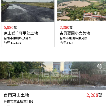
5,980
2,380
萬
萬
東山近千坪甲建土地
吉貝耍國小旁美地
台南市東山區頂窩段
台南市東山區東河段
地坪
1121.37
--
--
地坪
3424
--
--
2,288
台南東山土地
萬
台南市東山區東河段