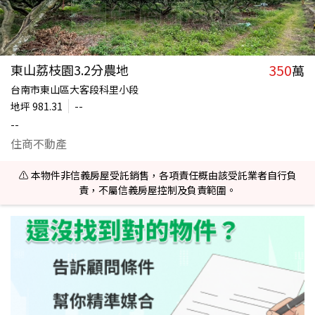
350
東山荔枝園3.2分農地
萬
台南市東山區大客段科里小段
地坪
981.31
--
--
住商不動產
⚠️ 本物件非信義房屋受託銷售，各項責任概由該受託業者自行負
責，不屬信義房屋控制及負責範圍。