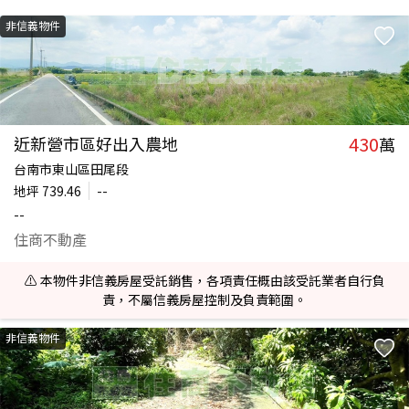
非信義物件
430
近新營市區好出入農地
萬
台南市東山區田尾段
地坪
739.46
--
--
住商不動產
⚠️ 本物件非信義房屋受託銷售，各項責任概由該受託業者自行負
責，不屬信義房屋控制及負責範圍。
非信義物件