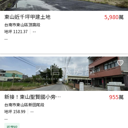
5,980
東山近千坪甲建土地
萬
台南市東山區頂窩段
地坪
1121.37
--
--
955
新接！東山聖賢國小旁土地
萬
台南市東山區新田尾段
地坪
158.99
--
--
近學校