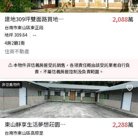
2,088
建地309坪雙面路買地送三合院
萬
台南市東山區東正段
地坪
309.64
--
4房2廳1衛
住商不動產
⚠️ 本物件非信義房屋受託銷售，各項責任概由該受託業者自行負
責，不屬信義房屋控制及負責範圍。
非信義物件
2,288
東山靜享生活夢想莊園三合院
萬
台南市東山區高原里