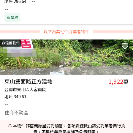
地坪
296.64
--
--
近學校
以下為其他仲介業者物件
非信義物件
1,922
東山雙面路正方建地
萬
台南市東山區大客南段
地坪
349.61
--
--
住商不動產
⚠️ 本物件非信義房屋受託銷售，各項責任概由該受託業者自行負
責，不屬信義房屋控制及負責範圍。