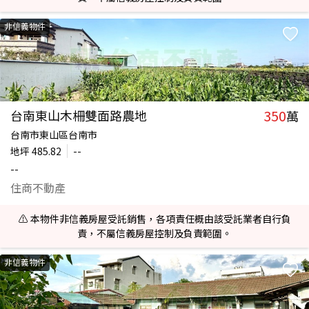
非信義物件
350
台南東山木柵雙面路農地
萬
台南市東山區台南市
地坪
485.82
--
--
住商不動產
⚠️ 本物件非信義房屋受託銷售，各項責任概由該受託業者自行負
責，不屬信義房屋控制及負責範圍。
非信義物件