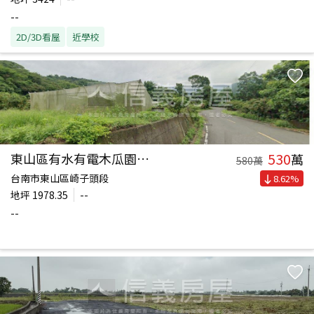
--
2D/3D看屋
近學校
530
東山區有水有電木瓜園農地
萬
580
萬
台南市東山區崎子頭段
8.62
%
地坪
1978.35
--
--