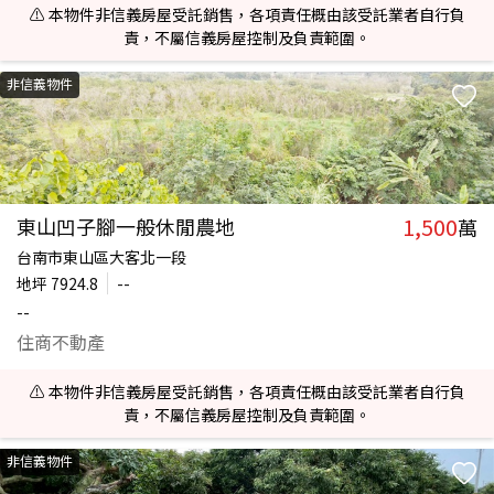
⚠️ 本物件非信義房屋受託銷售，各項責任概由該受託業者自行負
責，不屬信義房屋控制及負責範圍。
非信義物件
1,500
東山凹子腳一般休閒農地
萬
台南市東山區大客北一段
地坪
7924.8
--
--
住商不動產
⚠️ 本物件非信義房屋受託銷售，各項責任概由該受託業者自行負
責，不屬信義房屋控制及負責範圍。
非信義物件