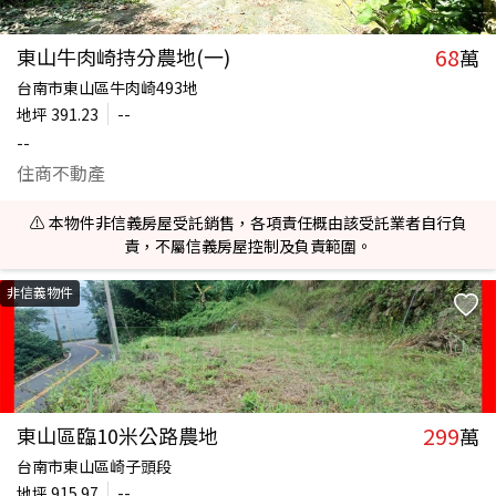
68
東山牛肉崎持分農地(一)
萬
台南市東山區牛肉崎493地
地坪
391.23
--
--
住商不動產
⚠️ 本物件非信義房屋受託銷售，各項責任概由該受託業者自行負
責，不屬信義房屋控制及負責範圍。
非信義物件
299
東山區臨10米公路農地
萬
台南市東山區崎子頭段
地坪
915.97
--