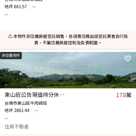
地坪
661.57
--
--
⚠️ 本物件非信義房屋受託銷售，各項責任概由該受託業者自行負
責，不屬信義房屋控制及負責範圍。
非信義物件
178
東山近公告現值持分休閒林業用地
萬
台南市東山區牛肉崎段
地坪
2861.44
--
--
住商不動產