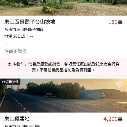
180
東山區景觀平台山坡地
萬
台南市東山區崎子頭段
地坪
381.15
--
--
住商不動產
⚠️ 本物件非信義房屋受託銷售，各項責任概由該受託業者自行負
責，不屬信義房屋控制及負責範圍。
非信義物件
4,200
東山段建地
萬
台南市東山區東山段