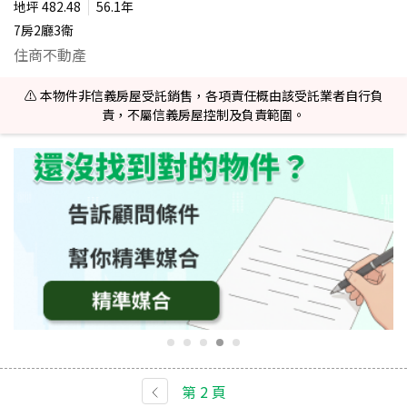
地坪
482.48
56.1年
7房2廳3衛
住商不動產
⚠️ 本物件非信義房屋受託銷售，各項責任概由該受託業者自行負
責，不屬信義房屋控制及負責範圍。
第
2
頁