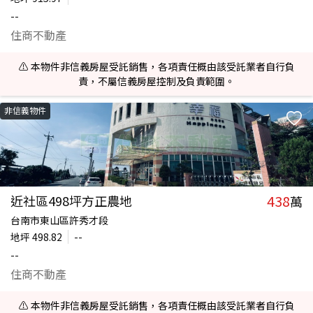
--
住商不動產
⚠️ 本物件非信義房屋受託銷售，各項責任概由該受託業者自行負
責，不屬信義房屋控制及負責範圍。
非信義物件
438
近社區498坪方正農地
萬
台南市東山區許秀才段
地坪
498.82
--
--
住商不動產
⚠️ 本物件非信義房屋受託銷售，各項責任概由該受託業者自行負