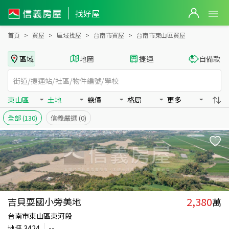
台南市東山區買房：土地房屋物件出售、房價分析
台南市東山區買房：土地物件出售、房價分析 - 信義房屋
找好屋
首頁
買屋
區域找屋
台南市買屋
台南市東山區買屋
區域
地圖
捷運
自備款
東山區
土地
總價
格局
更多
全部
(130)
信義嚴選
(0)
2,380
吉貝耍國小旁美地
萬
台南市東山區東河段
地坪
3424
--