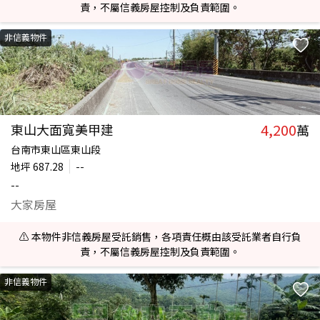
責，不屬信義房屋控制及負責範圍。
非信義物件
4,200
東山大面寬美甲建
萬
台南市東山區東山段
地坪
687.28
--
--
大家房屋
⚠️ 本物件非信義房屋受託銷售，各項責任概由該受託業者自行負
責，不屬信義房屋控制及負責範圍。
非信義物件