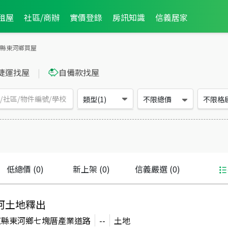
租屋
社區/商辦
實價登錄
房訊知識
信義居家
縣東河鄉買屋
捷運找屋
|
自備款找屋
類型(1)
不限總價
不限格
低總價
(0)
新上架
(0)
信義嚴選
(0)
河土地釋出
東縣東河鄉七塊厝產業道路
--
土地