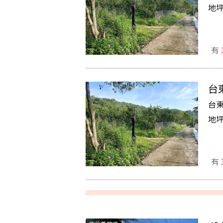
地
有
台
台
地
有