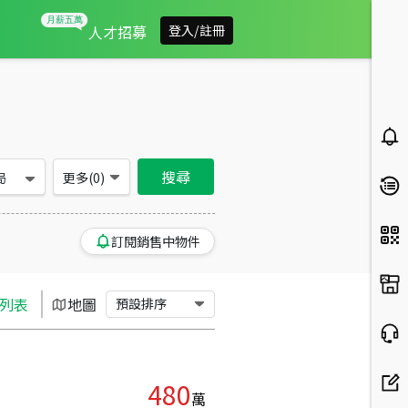
台東縣東河鄉買房：土地房屋物件出售、房價分析
人才招募
登入/註冊
搜尋
局
更多(
0
)
訂閱銷售中物件
列表
地圖
預設排序
480
萬