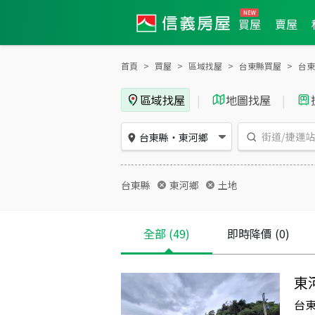
買屋
賣屋
首頁
買屋
區域找屋
台東縣買屋
台東
區域找屋
|
地圖找屋
|
台東縣
・
東河鄉
台東縣
東河鄉
土地
全部
(49)
即時降價
(0)
東
台