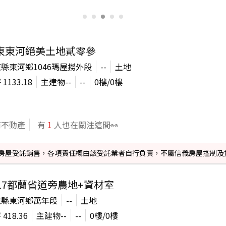
東東河絕美土地貳零參
縣東河鄉1046瑪屋撈外段
--
土地
坪
1133.18
主建物
--
--
0
樓/
0
樓
商不動產
有
1
人也在關注這間👀
信義房屋受託銷售，各項責任概由該受託業者自行負責，不屬信義房屋控制及
517都蘭省道旁農地+資材室
東縣東河鄉萬年段
--
土地
坪
418.36
主建物
--
--
0
樓/
0
樓