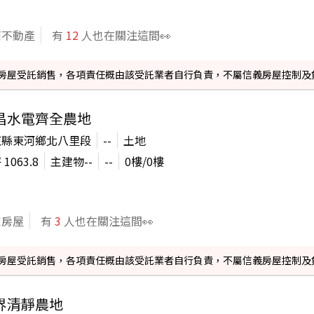
商不動產
有
12
人也在關注這間👀
信義房屋受託銷售，各項責任概由該受託業者自行負責，不屬信義房屋控制及
昌水電齊全農地
東縣東河鄉北八里段
--
土地
坪
1063.8
主建物
--
--
0
樓/
0
樓
家房屋
有
3
人也在關注這間👀
信義房屋受託銷售，各項責任概由該受託業者自行負責，不屬信義房屋控制及
界清靜農地