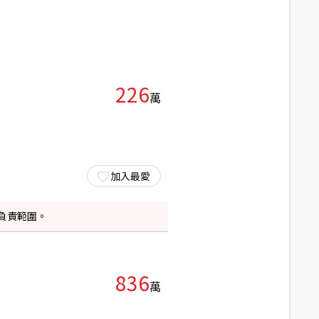
226
萬
加入最愛
負責範圍。
836
萬