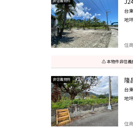
J
非信義物件
台
地
住
⚠️ 本物件非
隆
非信義物件
台
地
住