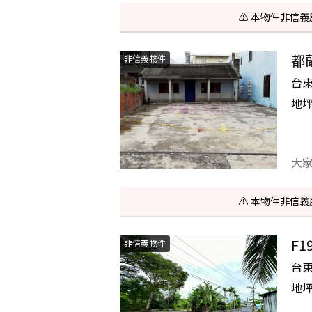
⚠️ 本物件非
都
非信義物件
台
地
大
⚠️ 本物件非
F
非信義物件
台
地