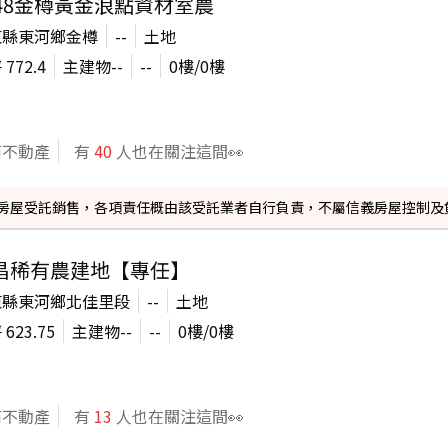
248金樽黃金浪點資材室農
東縣東河鄉金樽
--
土地
坪
772.4
主建物
--
--
0
樓/
0
樓
商不動產
有
40
人也在關注這間👀
信義房屋受託銷售，各項責任概由該受託業者自行負責，不屬信義房屋控制及
昌稀有農建地【專任】
東縣東河鄉北佳里段
--
土地
坪
623.75
主建物
--
--
0
樓/
0
樓
商不動產
有
13
人也在關注這間👀