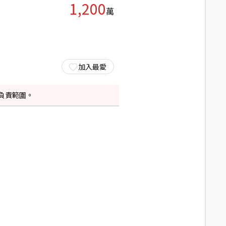
1,200
萬
加入最愛
負責範圍。