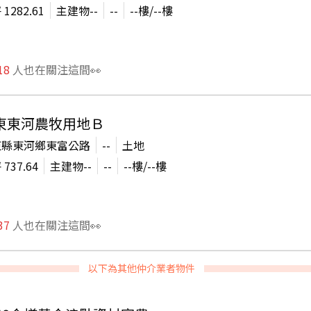
坪
1282.61
主建物
--
--
--
樓/
--
樓
18
人也在關注這間👀
東東河農牧用地Ｂ
東縣東河鄉東富公路
--
土地
坪
737.64
主建物
--
--
--
樓/
--
樓
37
人也在關注這間👀
以下為其他仲介業者物件