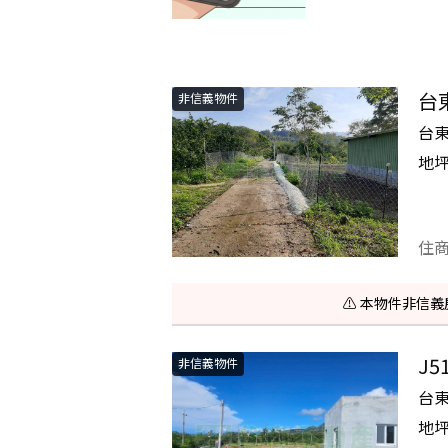
台
非信義物件
台東
地
住
⚠️ 本物件非
J
非信義物件
台
地