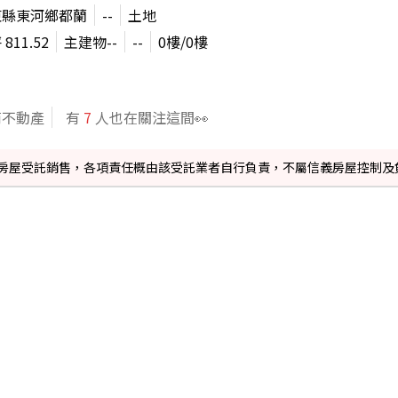
東縣東河鄉都蘭
--
土地
坪
811.52
主建物
--
--
0
樓/
0
樓
商不動產
有
7
人也在關注這間👀
信義房屋受託銷售，各項責任概由該受託業者自行負責，不屬信義房屋控制及