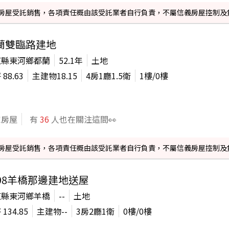
信義房屋受託銷售，各項責任概由該受託業者自行負責，不屬信義房屋控制及
蘭雙臨路建地
東縣東河鄉都蘭
52.1年
土地
坪
88.63
主建物
18.15
4房1廳1.5衛
1
樓/
0
樓
家房屋
有
36
人也在關注這間👀
信義房屋受託銷售，各項責任概由該受託業者自行負責，不屬信義房屋控制及
198羊橋那邊建地送屋
東縣東河鄉羊橋
--
土地
坪
134.85
主建物
--
3房2廳1衛
0
樓/
0
樓