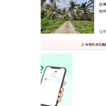
台
地
住
⚠️ 本物件非