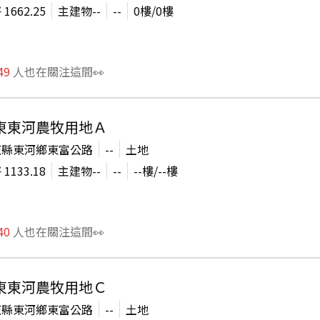
坪
1662.25
主建物
--
--
0
樓/
0
樓
49
人也在關注這間👀
東東河農牧用地Ａ
東縣東河鄉東富公路
--
土地
坪
1133.18
主建物
--
--
--
樓/
--
樓
40
人也在關注這間👀
東東河農牧用地Ｃ
東縣東河鄉東富公路
--
土地