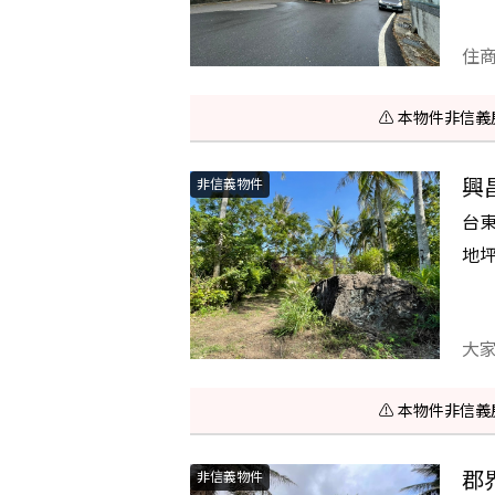
住
⚠️ 本物件非
興
非信義物件
台
地
大
⚠️ 本物件非
郡
非信義物件