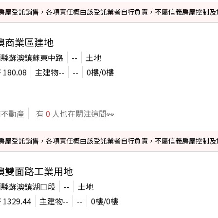
信義房屋受託銷售，各項責任概由該受託業者自行負責，不屬信義房屋控制及
澳商業區建地
蘭縣蘇澳鎮蘇東中路
--
土地
坪
180.08
主建物
--
--
0
樓/
0
樓
商不動產
有
0
人也在關注這間👀
信義房屋受託銷售，各項責任概由該受託業者自行負責，不屬信義房屋控制及
澳雙面路工業用地
蘭縣蘇澳鎮湖口段
--
土地
坪
1329.44
主建物
--
--
0
樓/
0
樓