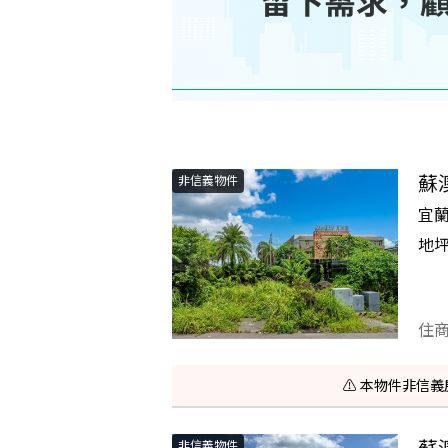
蘇
非信義物件
宜
地
住
⚠️ 本物件非
蘇
非信義物件