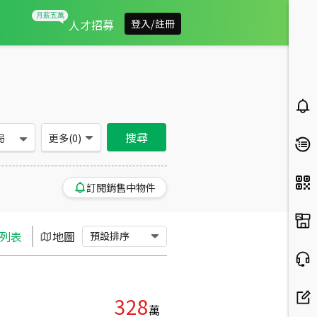
宜蘭縣蘇澳鎮買房：土地房屋物件出售、房價分析
人才招募
登入/註冊
搜尋
局
更多(
0
)
訂閱銷售中物件
列表
地圖
預設排序
328
萬