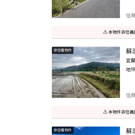
住
⚠️ 本物件非
蘇
非信義物件
宜蘭
地
住
⚠️ 本物件非
蘇
非信義物件