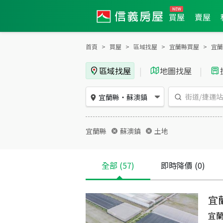
買屋
賣屋
首頁
買屋
區域找屋
宜蘭縣買屋
宜蘭
區域找屋
|
地圖找屋
|
宜蘭縣
・
蘇澳鎮
宜蘭縣
蘇澳鎮
土地
全部
(57)
即時降價
(0)
宜
宜