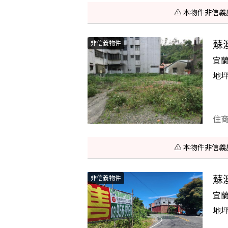
⚠️ 本物件非
蘇
非信義物件
宜
地
住
⚠️ 本物件非
蘇
非信義物件
宜
地