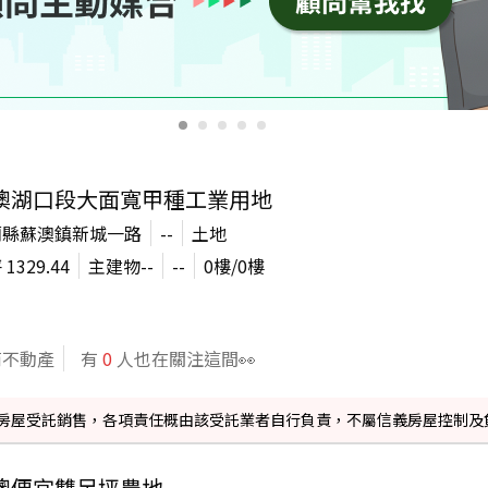
澳湖口段大面寬甲種工業用地
蘭縣蘇澳鎮新城一路
--
土地
坪
1329.44
主建物
--
--
0
樓/
0
樓
商不動產
有
0
人也在關注這間👀
信義房屋受託銷售，各項責任概由該受託業者自行負責，不屬信義房屋控制及
澳便宜雙足坪農地