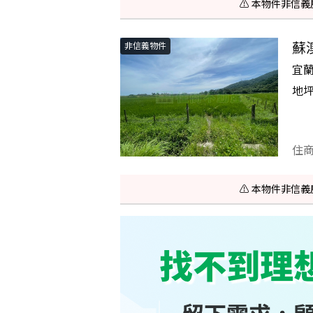
⚠️ 本物件非
蘇
非信義物件
宜
地
住
⚠️ 本物件非