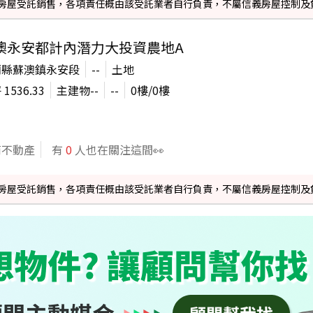
信義房屋受託銷售，各項責任概由該受託業者自行負責，不屬信義房屋控制及
澳永安都計內潛力大投資農地A
蘭縣蘇澳鎮永安段
--
土地
坪
1536.33
主建物
--
--
0
樓/
0
樓
商不動產
有
0
人也在關注這間👀
信義房屋受託銷售，各項責任概由該受託業者自行負責，不屬信義房屋控制及