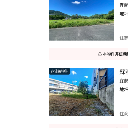
宜
地
住
⚠️ 本物件非
蘇
非信義物件
宜
地
住