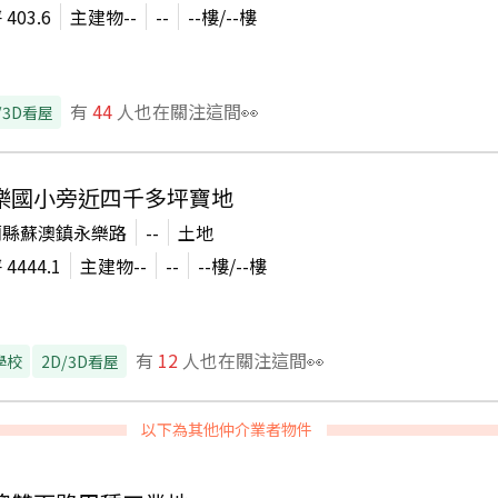
坪
403.6
主建物
--
--
--
樓/
--
樓
有
44
人也在關注這間👀
/3D看屋
樂國小旁近四千多坪寶地
蘭縣蘇澳鎮永樂路
--
土地
坪
4444.1
主建物
--
--
--
樓/
--
樓
有
12
人也在關注這間👀
學校
2D/3D看屋
以下為其他仲介業者物件