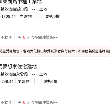
澳雙面路甲種工業地
蘭縣蘇澳鎮湖口段
--
土地
坪
1329.44
主建物
--
--
0
樓/
0
樓
商不動產
有
0
人也在關注這間👀
信義房屋受託銷售，各項責任概由該受託業者自行負責，不屬信義房屋控制及
馬夢想家住宅建地
蘭縣蘇澳鎮永愛段
--
土地
坪
248.44
主建物
--
--
0
樓/
0
樓
商不動產
有
0
人也在關注這間👀