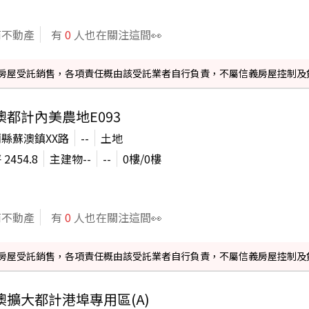
商不動產
有
0
人也在關注這間👀
信義房屋受託銷售，各項責任概由該受託業者自行負責，不屬信義房屋控制及
澳都計內美農地E093
縣蘇澳鎮XX路
--
土地
坪
2454.8
主建物
--
--
0
樓/
0
樓
商不動產
有
0
人也在關注這間👀
信義房屋受託銷售，各項責任概由該受託業者自行負責，不屬信義房屋控制及
澳擴大都計港埠專用區(A)