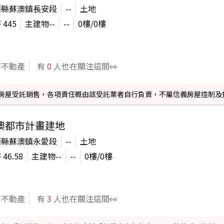
蘭縣蘇澳鎮長安段
--
土地
坪
445
主建物
--
--
0
樓/
0
樓
商不動產
有
0
人也在關注這間👀
信義房屋受託銷售，各項責任概由該受託業者自行負責，不屬信義房屋控制及
澳都市計畫建地
蘭縣蘇澳鎮永愛段
--
土地
坪
46.58
主建物
--
--
0
樓/
0
樓
商不動產
有
3
人也在關注這間👀