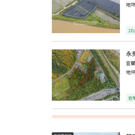
地
2D
永
宜
地
近