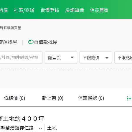
租屋
社區/商辦
實價登錄
房訊知識
信義居家
縣蘇澳鎮買屋
捷運找屋
|
自備款找屋
類型(1)
不限總價
不限格
低總價
(0)
新上架
(0)
信義嚴選
(0)
蘭土地約４００坪
蘭縣蘇澳鎮存仁路
--
土地