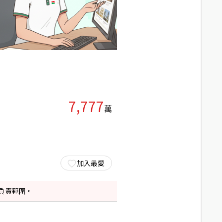
7,777
萬
加入最愛
負責範圍。