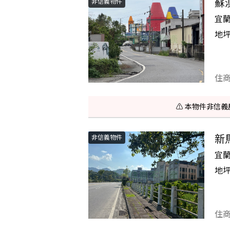
蘇
非信義物件
宜
地
住
⚠️ 本物件非
新
非信義物件
宜
地
住