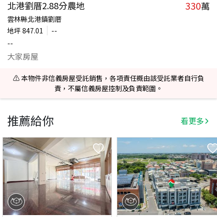
330
北港劉厝2.88分農地
萬
雲林縣北港鎮劉厝
地坪
847.01
--
--
大家房屋
⚠️ 本物件非信義房屋受託銷售，各項責任概由該受託業者自行負
責，不屬信義房屋控制及負責範圍。
推薦給你
看更多