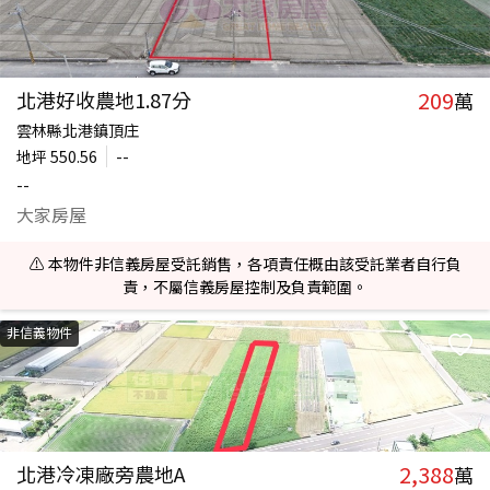
209
北港好收農地1.87分
萬
雲林縣北港鎮頂庄
地坪
550.56
--
--
大家房屋
⚠️ 本物件非信義房屋受託銷售，各項責任概由該受託業者自行負
責，不屬信義房屋控制及負責範圍。
非信義物件
2,388
北港冷凍廠旁農地A
萬