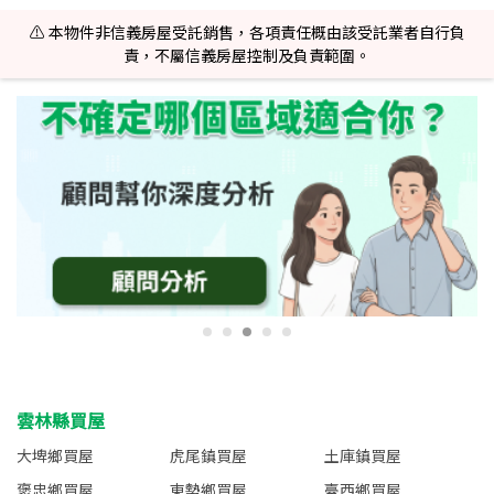
⚠️ 本物件非信義房屋受託銷售，各項責任概由該受託業者自行負
責，不屬信義房屋控制及負責範圍。
雲林縣買屋
大埤鄉買屋
虎尾鎮買屋
土庫鎮買屋
褒忠鄉買屋
東勢鄉買屋
臺西鄉買屋