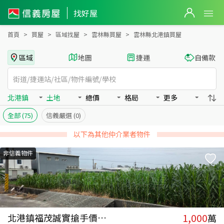
雲林縣北港鎮買房：土地房屋物件出售、房價分析
找好屋
首頁
買屋
區域找屋
雲林縣買屋
雲林縣北港鎮買屋
區域
地圖
捷運
自備款
北港鎮
土地
總價
格局
更多
全部
(75)
信義嚴選
(0)
以下為其他仲介業者物件
非信義物件
1,000
北港鎮福茂誠實搶手價農地
萬