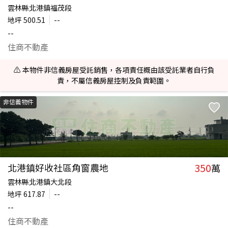
雲林縣北港鎮福茂段
地坪
500.51
--
--
住商不動產
⚠️ 本物件非信義房屋受託銷售，各項責任概由該受託業者自行負
責，不屬信義房屋控制及負責範圍。
非信義物件
350
北港鎮好收社區角窗農地
萬
雲林縣北港鎮大北段
地坪
617.87
--
--
住商不動產