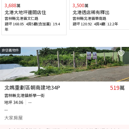
3,688
3,500
萬
萬
北港大地坪邊間店住
北港透店稀有釋出
雲林縣北港鎮文仁路
雲林縣北港鎮華南路
建坪
168.05
4房5廳(含加蓋)
19.4
建坪
120.92
4房4廳
12.2年
年
非信義物件
519
北媽重劃區朝南建地34P
萬
雲林縣北港鎮新學一街
地坪
34.06
--
--
大家房屋