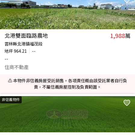
1,988
北港雙面臨路農地
萬
雲林縣北港鎮福茂段
地坪
964.21
--
--
住商不動產
⚠️ 本物件非信義房屋受託銷售，各項責任概由該受託業者自行負
責，不屬信義房屋控制及負責範圍。
非信義物件