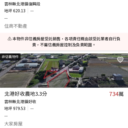
雲林縣北港鎮復興段
地坪
620.13
--
--
住商不動產
⚠️ 本物件非信義房屋受託銷售，各項責任概由該受託業者自行負
責，不屬信義房屋控制及負責範圍。
非信義物件
734
北港好收農地3.3分
萬
雲林縣北港鎮好收
地坪
979.53
--
--
大家房屋