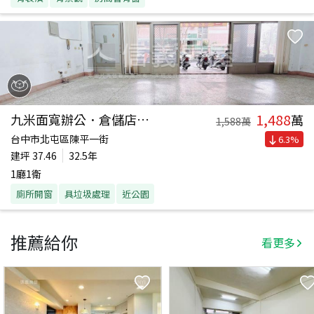
1,488
九米面寬辦公．倉儲店面佳
萬
1,588
萬
台中市北屯區陳平一街
6.3
%
建坪
37.46
32.5年
1廳1衛
廁所開窗
具垃圾處理
近公園
推薦給你
看更多