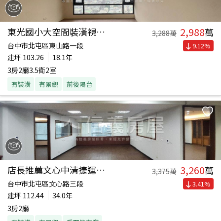
2,988
東光國小大空間裝潢視野戶
萬
3,288
萬
台中市北屯區東山路一段
9.12
%
建坪
103.26
18.1年
3房2廳3.5衛2室
有裝潢
有景觀
前後陽台
3,260
店長推薦文心中清捷運商辦
萬
3,375
萬
台中市北屯區文心路三段
3.41
%
建坪
112.44
34.0年
3房2廳