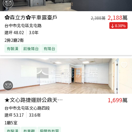
2,188
✿森立方✿平車露臺戶
萬
2,388
萬
台中市北屯區北屯路
8.38
%
建坪
48.02
3.0年
2房2廳2衛
有裝潢
前後陽台
有陽台
1,699
★文心路捷運辦公鼎天商務
萬
台中市北屯區文心路四段
建坪
53.17
33.6年
1廳5室
有裝潢
有景觀
房間皆有窗