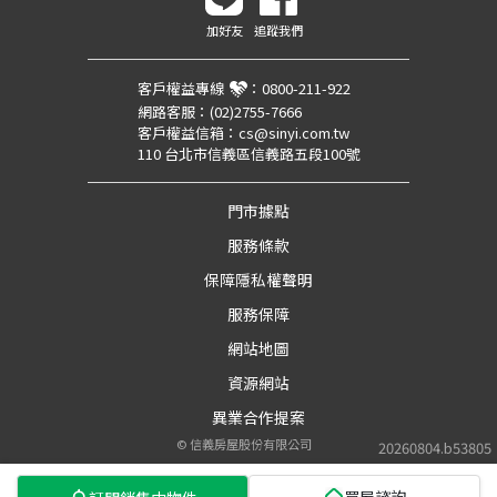
加好友
追蹤我們
客戶權益專線
：
0800-211-922
網路客服：
(02)2755-7666
客戶權益信箱：
cs@sinyi.com.tw
110 台北市信義區信義路五段100號
門市據點
服務條款
保障隱私權聲明
服務保障
網站地圖
資源網站
異業合作提案
©
信義房屋股份有限公司
20260804.b53805