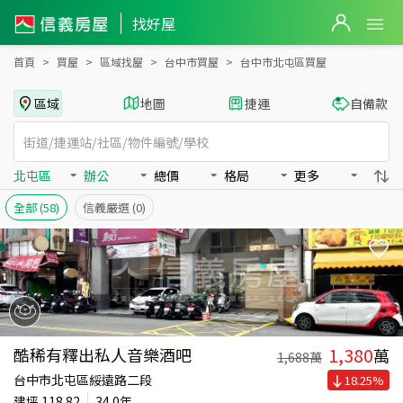
台中市北屯區買房：辦公房屋物件出售、房價分析
找好屋
首頁
買屋
區域找屋
台中市買屋
台中市北屯區買屋
區域
地圖
捷運
自備款
北屯區
辦公
總價
格局
更多
全部
(58)
信義嚴選
(0)
1,380
酷稀有釋出私人音樂酒吧
萬
1,688
萬
台中市北屯區綏遠路二段
18.25
%
建坪
118.82
34.0年