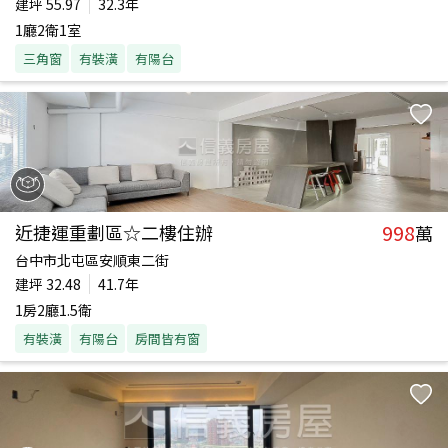
建坪
55.97
32.3年
1廳2衛1室
三角窗
有裝潢
有陽台
998
近捷運重劃區☆二樓住辦
萬
台中市北屯區安順東二街
建坪
32.48
41.7年
1房2廳1.5衛
有裝潢
有陽台
房間皆有窗