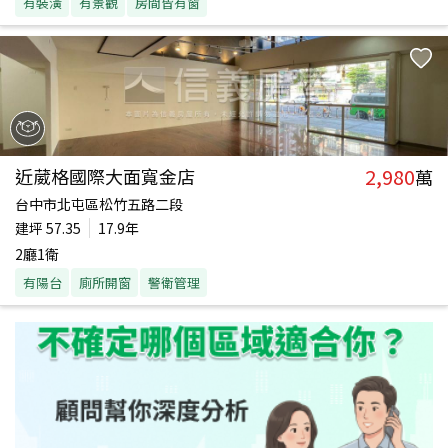
有裝潢
有景觀
房間皆有窗
2,980
近葳格國際大面寬金店
萬
台中市北屯區松竹五路二段
建坪
57.35
17.9年
2廳1衛
有陽台
廁所開窗
警衛管理