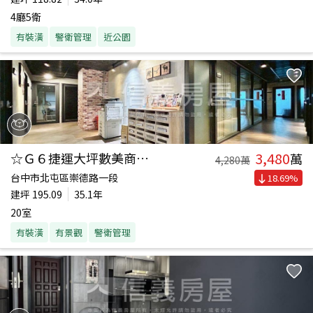
4廳5衛
有裝潢
警衛管理
近公園
3,480
☆Ｇ６捷運大坪數美商辦☆
萬
4,280
萬
台中市北屯區崇德路一段
18.69
%
建坪
195.09
35.1年
20室
有裝潢
有景觀
警衛管理