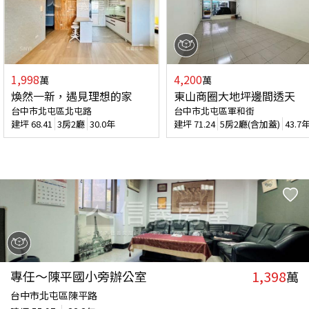
1,998
4,200
萬
萬
煥然一新，遇見理想的家
東山商圈大地坪邊間透天
台中市北屯區北屯路
台中市北屯區軍和街
建坪
68.41
3房2廳
30.0年
建坪
71.24
5房2廳(含加蓋)
43.7
1,398
專任～陳平國小旁辦公室
萬
台中市北屯區陳平路