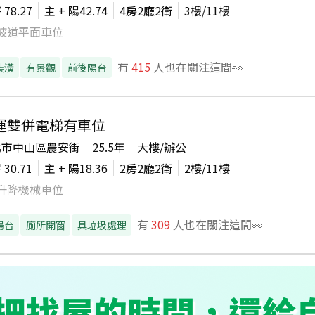
坪
78.27
主 + 陽
42.74
4房2廳2衛
3
樓/
11
樓
坡道平面車位
有
415
人也在關注這間👀
裝潢
有景觀
前後陽台
運雙併電梯有車位
北市中山區農安街
25.5年
大樓/辦公
坪
30.71
主 + 陽
18.36
2房2廳2衛
2
樓/
11
樓
升降機械車位
有
309
人也在關注這間👀
陽台
廁所開窗
具垃圾處理