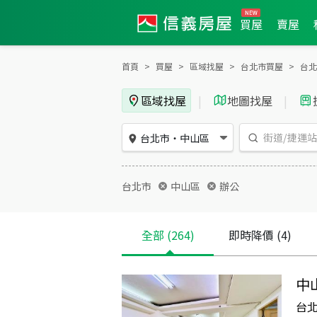
買屋
賣屋
首頁
買屋
區域找屋
台北市買屋
台北
區域找屋
|
地圖找屋
|
台北市
・
中山區
台北市
中山區
辦公
全部
(264)
即時降價
(4)
中
台