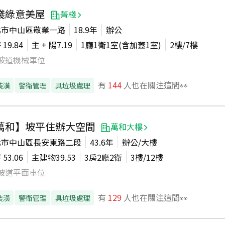
棧綠意美屋
菁棧
北市中山區敬業一路
18.9年
辦公
坪
19.84
主 + 陽
7.19
1廳1衛1室(含加蓋1室)
2
樓/
7
樓
坡道機械車位
有
144
人也在關注這間👀
裝潢
警衛管理
具垃圾處理
萬和】坡平住辦大空間
萬和大樓
北市中山區長安東路二段
43.6年
辦公/大樓
坪
53.06
主建物
39.53
3房2廳2衛
3
樓/
12
樓
坡道平面車位
有
129
人也在關注這間👀
裝潢
警衛管理
具垃圾處理