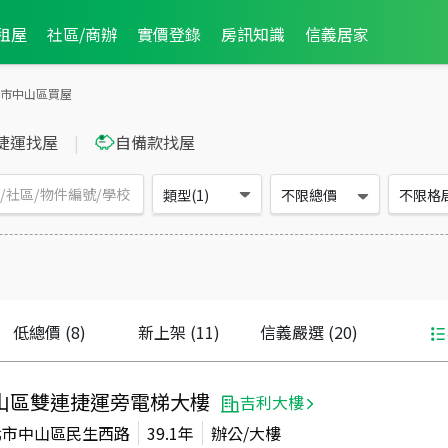
租屋
社區/商辦
實價登錄
房訊知識
信義居家
市中山區買屋
捷運找屋
|
自備款找屋
類型(1)
不限總價
不限格
低總價
(8)
新上架
(11)
信義嚴選
(20)
山區雙連捷運旁電梯大樓
吉利大樓
北市中山區民生西路
39.1年
辦公/大樓