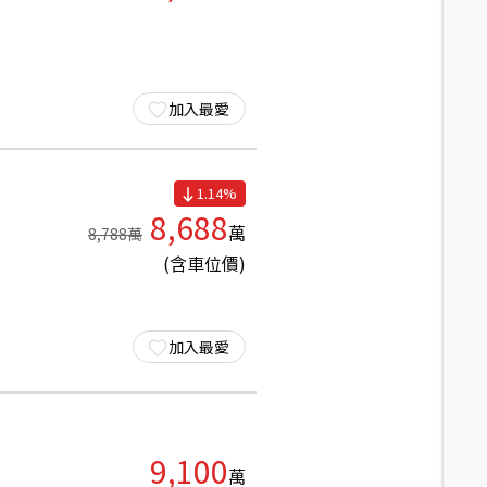
加入最愛
1.14
%
8,688
萬
8,788
萬
(含車位價)
加入最愛
9,100
萬