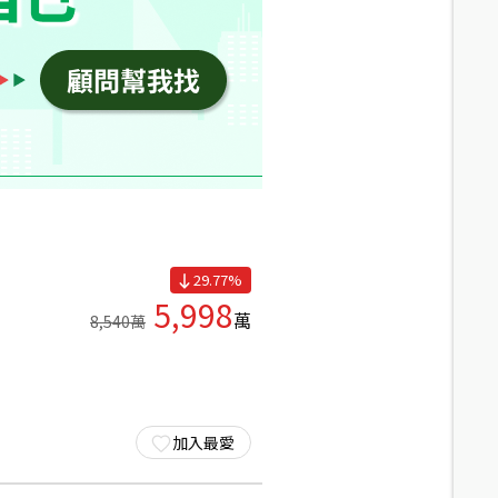
29.77
%
5,998
萬
8,540
萬
加入最愛