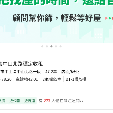
售中山北路穩定收租
北市中山區中山北路一段
47.2年
店面/辦公
坪
79.26
主建物
42.01
2廳4衛5室
B1-1
樓/
5
樓
有
223
人也在關注這間👀
裝潢
近公園
近捷運