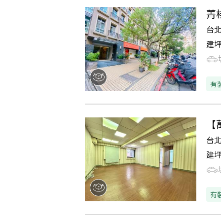
菁
台
建
有
【
台
建
有