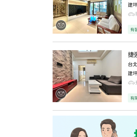
建
有
捷
台
建
有