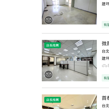
建
有
微
店長推薦
台
建
有
首
店長推薦
台