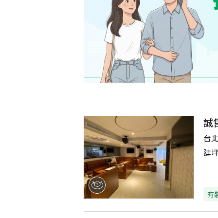
誠
台
建
有