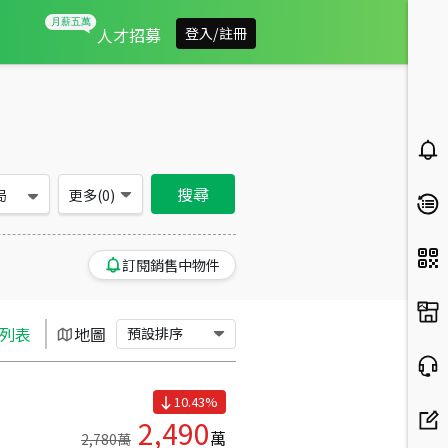
台北市中山區買房：辦公房屋物件出售、房價分析
人才招募
登入/註冊
搜尋
局
更多(
0
)
訂閱銷售中物件
列表
地圖
預設排序
10.43
%
2,490
萬
2,780
萬