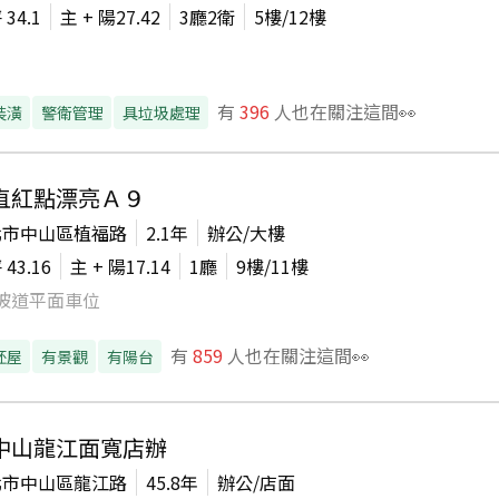
坪
34.1
主 + 陽
27.42
3廳2衛
5
樓/
12
樓
有
396
人也在關注這間👀
裝潢
警衛管理
具垃圾處理
直紅點漂亮Ａ９
北市中山區植福路
2.1年
辦公/大樓
坪
43.16
主 + 陽
17.14
1廳
9
樓/
11
樓
坡道平面車位
有
859
人也在關注這間👀
胚屋
有景觀
有陽台
中山龍江面寬店辦
北市中山區龍江路
45.8年
辦公/店面