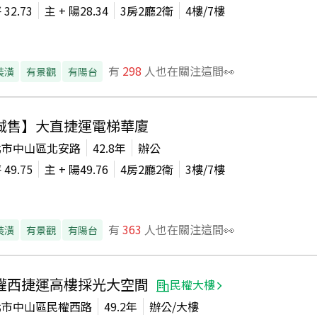
坪
32.73
主 + 陽
28.34
3房2廳2衛
4
樓/
7
樓
有
298
人也在關注這間👀
裝潢
有景觀
有陽台
誠售】大直捷運電梯華廈
北市中山區北安路
42.8年
辦公
坪
49.75
主 + 陽
49.76
4房2廳2衛
3
樓/
7
樓
有
363
人也在關注這間👀
裝潢
有景觀
有陽台
權西捷運高樓採光大空間
民權大樓
北市中山區民權西路
49.2年
辦公/大樓