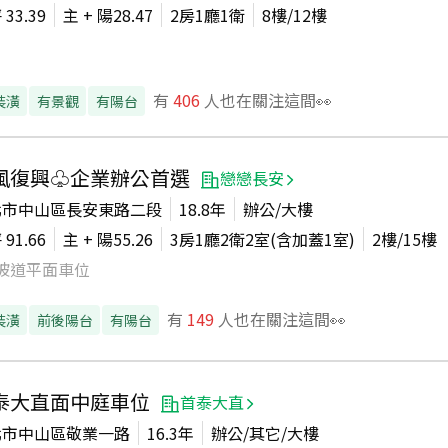
坪
33.39
主 + 陽
28.47
2房1廳1衛
8
樓/
12
樓
有
406
人也在關注這間👀
裝潢
有景觀
有陽台
風復興♧企業辦公首選
戀戀長安
北市中山區長安東路二段
18.8年
辦公/大樓
坪
91.66
主 + 陽
55.26
3房1廳2衛2室(含加蓋1室)
2
樓/
15
樓
坡道平面車位
有
149
人也在關注這間👀
裝潢
前後陽台
有陽台
泰大直面中庭車位
首泰大直
北市中山區敬業一路
16.3年
辦公/其它/大樓