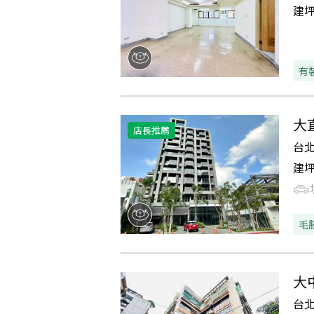
建
有
大
店長推薦
台
建
毛
大
台