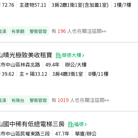
坪
72.76
主建物
57.11
3房2廳1衛1室(含加蓋1室)
1
樓/
7
樓
有
196
人也在關注這間👀
裝潢
有景觀
警衛管理
山晴光極致美收租寶
華德大樓
北市中山區林森北路
49.4年
辦公/大樓
坪
39.62
主 + 陽
33.12
3房4廳3衛1室
8
樓/
11
樓
有
1019
人也在關注這間👀
裝潢
有陽台
警衛管理
山國中稀有低總電梯三房
福德
北市中山區民權東路三段
47.7年
華廈/辦公