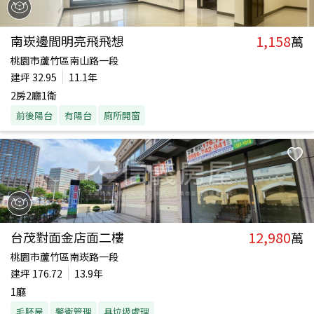
1,158
南崁邊間明亮飛飛想
萬
桃園市蘆竹區南山路一段
建坪
32.95
11.1年
2房2廳1衛
前後陽台
有陽台
廁所開窗
12,980
台茂對面金店面二樓
萬
桃園市蘆竹區南崁路一段
建坪
176.72
13.9年
1廳
毛胚屋
警衛管理
具垃圾處理