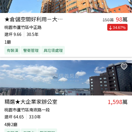
98
★倉儲空間好利用－大富翁
萬
150
萬
桃園市蘆竹區中正路
34.67
%
建坪
9.66
30.5年
1廳
有裝潢
警衛管理
具垃圾處理
1,598
精選★大企業家辦公室
萬
桃園市蘆竹區南崁路一段
建坪
64.65
33.0年
4房2廳