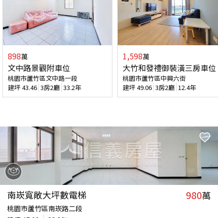
898
1,598
萬
萬
文中路景觀附車位
大竹和發禮御裝潢三房車位
桃園市蘆竹區文中路一段
桃園市蘆竹區中興六街
建坪
43.46
3房2廳
33.2年
建坪
49.06
3房2廳
12.4年
980
南崁寬敞大坪數電梯
萬
桃園市蘆竹區南崁路二段