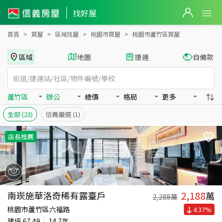
桃園市蘆竹區買房：辦公房屋物件出售、房價分析
找好屋
首頁
買屋
區域找屋
桃園市買屋
桃園市蘆竹區買屋
區域
地圖
捷運
自備款
蘆竹區
辦公
總價
格局
更多
全部
(23)
信義嚴選
(1)
店長推薦
2,188
南崁施華洛奇稀有露臺戶
萬
2,288
萬
桃園市蘆竹區六福路
4.37
%
建坪
67.49
14.7年