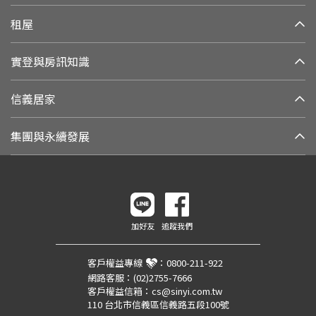
租屋
實登與房訊知識
信義居家
集團與永續發展
加好友
追蹤我們
客戶權益專線
：
0800-211-922
網路客服：
(02)2755-7666
客戶權益信箱：
cs@sinyi.com.tw
110 台北市信義區信義路五段100號