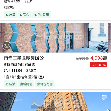
建坪
47.99
33.3年
3廳2衛
有裝潢
有陽台
2D/3D看屋
4,998
南崁工業區廠房辦公
萬
5,800
萬
桃園市蘆竹區錦華路
13.83
%
建坪
111.04
37.0年
1廳3衛6室(含加蓋2衛1室)
有裝潢
廁所開窗
房間皆有窗