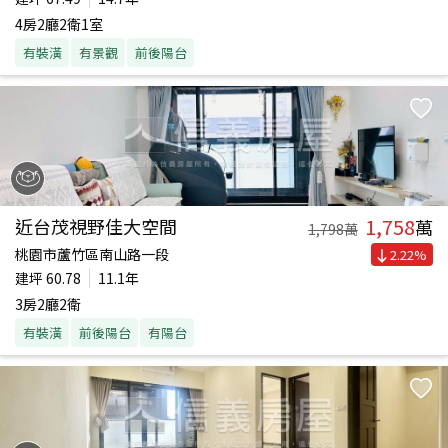
4房2廳2衛1室
有裝潢
有景觀
前後陽台
1,758
近台茂視野佳大空間
萬
1,798
萬
桃園市蘆竹區南山路一段
2.22
%
建坪
60.78
11.1年
3房2廳2衛
有裝潢
前後陽台
有陽台