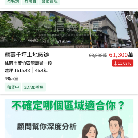
有裝潢
有陽台
警衛管理
61,300
龍壽千坪土地廠辦
萬
68,898
萬
桃園市蘆竹區龍壽街一段
11.03
%
建坪
1615.48
46.4年
4衛5室
租賃中
2D/3D看屋