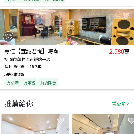
2,580
專任【宜誠君悅】時尚景觀
萬
桃園市蘆竹區南崁路一段
建坪
86.06
16.2年
5房2廳3衛
有裝潢
有景觀
前後陽台
推薦給你
看更多