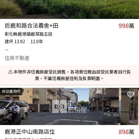
998
近鹿和路合法農舍+田
萬
彰化縣鹿港鎮鹿草路五段
建坪
13.92
11.0年
--
住商不動產
⚠️ 本物件非信義房屋受託銷售，各項責任概由該受託業者自行負
責，不屬信義房屋控制及負責範圍。
非信義物件
898
鹿港正中山南路店住
萬