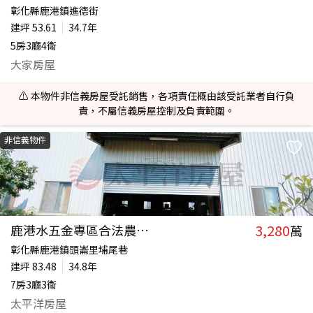
彰化縣鹿港鎮進德街
建坪
53.61
34.7年
5房3廳4衛
大家房屋
⚠️ 本物件非信義房屋受託銷售，各項責任概由該受託業者自行負
責，不屬信義房屋控制及負責範圍。
非信義物件
3,280
鹿港水五金專區合法農舍送廠房
萬
彰化縣鹿港鎮頭崙里埔尾巷
建坪
83.48
34.8年
7房3廳3衛
太平洋房屋