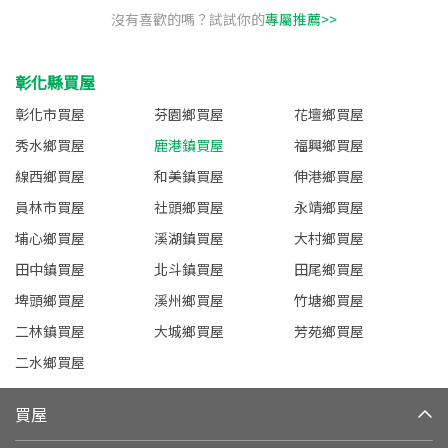
沒有喜歡的嗎？試試你的
專屬推薦>>
彰化縣買屋
彰化市買屋
芬園鄉買屋
花壇鄉買屋
秀水鄉買屋
鹿港鎮買屋
福興鄉買屋
線西鄉買屋
和美鎮買屋
伸港鄉買屋
員林市買屋
社頭鄉買屋
永靖鄉買屋
埔心鄉買屋
溪湖鎮買屋
大村鄉買屋
田中鎮買屋
北斗鎮買屋
田尾鄉買屋
埤頭鄉買屋
溪州鄉買屋
竹塘鄉買屋
二林鎮買屋
大城鄉買屋
芳苑鄉買屋
二水鄉買屋
買屋