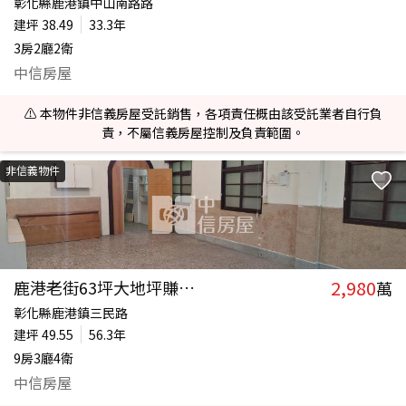
彰化縣鹿港鎮中山南路路
建坪
38.49
33.3年
3房2廳2衛
中信房屋
⚠️ 本物件非信義房屋受託銷售，各項責任概由該受託業者自行負
責，不屬信義房屋控制及負責範圍。
非信義物件
2,980
鹿港老街63坪大地坪賺錢金店
萬
彰化縣鹿港鎮三民路
建坪
49.55
56.3年
9房3廳4衛
中信房屋