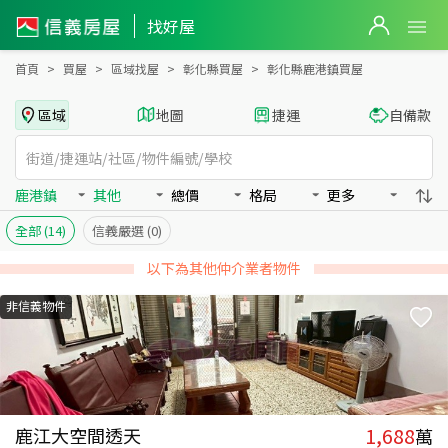
彰化縣鹿港鎮買房：其他房屋物件出售、房價分析
彰化縣鹿港鎮買房：其他物件出售、房價分析 - 信義房屋
找好屋
首頁
買屋
區域找屋
彰化縣買屋
彰化縣鹿港鎮買屋
區域
地圖
捷運
自備款
鹿港鎮
其他
總價
格局
更多
全部
(14)
信義嚴選
(0)
以下為其他仲介業者物件
非信義物件
1,688
鹿江大空間透天
萬