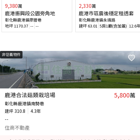
9,380
2,330
萬
萬
鹿港振興段公園旁角地
鹿港市區震後穩定租透套
彰化縣鹿港鎮廖厝巷
彰化縣鹿港鎮永靖路
地坪
1170.37
--
--
建坪
63.01
5房1廳(含加蓋)
12.6
非信義物件
5,800
鹿港合法菇類栽培場
萬
彰化縣鹿港鎮南勢巷
建坪
310.8
4.3年
--
住商不動產