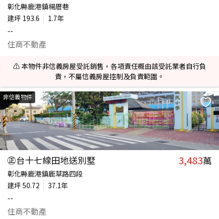
彰化縣鹿港鎮楊厝巷
建坪
193.6
1.7年
--
住商不動產
⚠️ 本物件非信義房屋受託銷售，各項責任概由該受託業者自行負
責，不屬信義房屋控制及負責範圍。
非信義物件
3,483
㊣台十七線田地送別墅
萬
彰化縣鹿港鎮鹿草路四段
建坪
50.72
37.1年
--
住商不動產