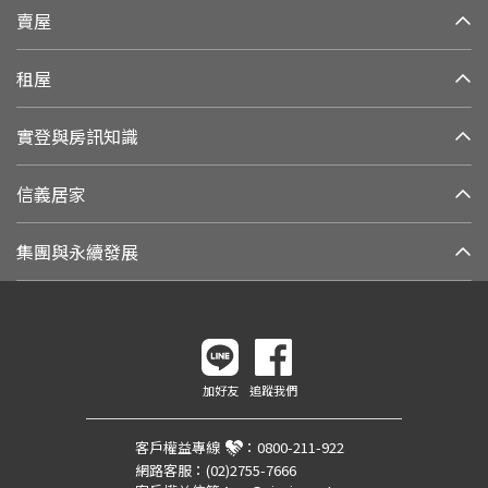
賣屋
租屋
實登與房訊知識
信義居家
集團與永續發展
加好友
追蹤我們
客戶權益專線
：
0800-211-922
網路客服：
(02)2755-7666