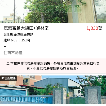
1,830
鹿港富麗大鎮田+資材室
萬
彰化縣鹿港鎮鹿東路
建坪
6.05
15.0年
--
住商不動產
⚠️ 本物件非信義房屋受託銷售，各項責任概由該受託業者自行負
責，不屬信義房屋控制及負責範圍。
非信義物件