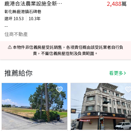
2,488
鹿港合法農業設施全新鐵皮
萬
彰化縣鹿港鎮石碑巷
建坪
10.53
10.3年
--
住商不動產
⚠️ 本物件非信義房屋受託銷售，各項責任概由該受託業者自行負
責，不屬信義房屋控制及負責範圍。
推薦給你
看更多