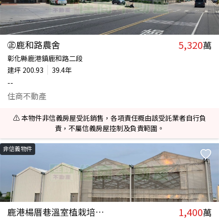
5,320
㊣鹿和路農舍
萬
彰化縣鹿港鎮鹿和路二段
建坪
200.93
39.4年
--
住商不動產
⚠️ 本物件非信義房屋受託銷售，各項責任概由該受託業者自行負
責，不屬信義房屋控制及負責範圍。
非信義物件
1,400
鹿港楊厝巷溫室植栽培設施
萬