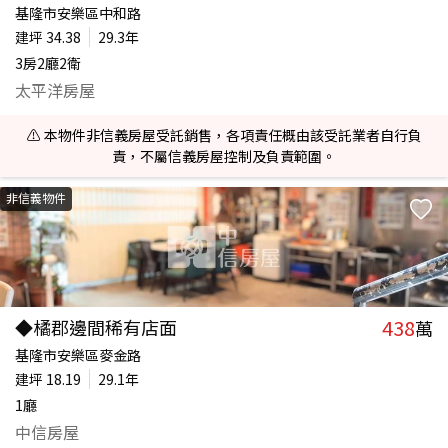
基隆市安樂區中和路
建坪
34.38
29.3年
3房2廳2衛
太平洋房屋
⚠️ 本物件非信義房屋受託銷售，各項責任概由該受託業者自行負
責，不屬信義房屋控制及負責範圍。
非信義物件
438
◆橘郡邊間稀有店面
萬
基隆市安樂區麥金路
建坪
18.19
29.1年
1廳
中信房屋