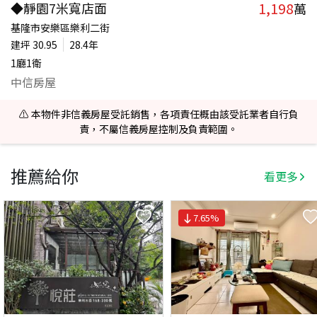
1,198
◆靜園7米寬店面
萬
基隆市安樂區樂利二街
建坪
30.95
28.4年
1廳1衛
中信房屋
⚠️ 本物件非信義房屋受託銷售，各項責任概由該受託業者自行負
責，不屬信義房屋控制及負責範圍。
推薦給你
看更多
7.65
%