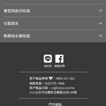
實登與房訊知識
信義居家
集團與永續發展
加好友
追蹤我們
客戶權益專線
：
0800-211-922
網路客服：
(02)2755-7666
客戶權益信箱：
cs@sinyi.com.tw
110 台北市信義區信義路五段100號
門市據點