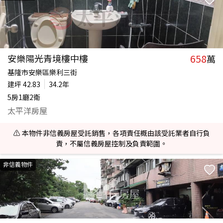
658
安樂陽光青境樓中樓
萬
基隆市安樂區樂利三街
建坪
42.83
34.2年
5房1廳2衛
太平洋房屋
⚠️ 本物件非信義房屋受託銷售，各項責任概由該受託業者自行負
責，不屬信義房屋控制及負責範圍。
非信義物件