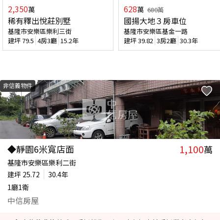
2,350
628
萬
萬
680
萬
稀有釋出悅莊別墅
國揚大地３房車位
基隆市安樂區樂利三街
基隆市安樂區基金一路
建坪
79.5
4房3廳
15.2年
建坪
39.82
3房2廳
30.3年
非信義物件
1,100
◆靜園6米寬店面
萬
基隆市安樂區樂利二街
建坪
25.72
30.4年
1廳1衛
中信房屋