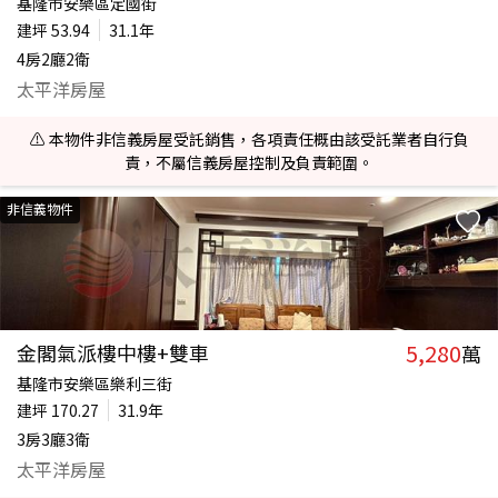
基隆市安樂區定國街
建坪
53.94
31.1年
4房2廳2衛
太平洋房屋
⚠️ 本物件非信義房屋受託銷售，各項責任概由該受託業者自行負
責，不屬信義房屋控制及負責範圍。
非信義物件
5,280
金閣氣派樓中樓+雙車
萬
基隆市安樂區樂利三街
建坪
170.27
31.9年
3房3廳3衛
太平洋房屋