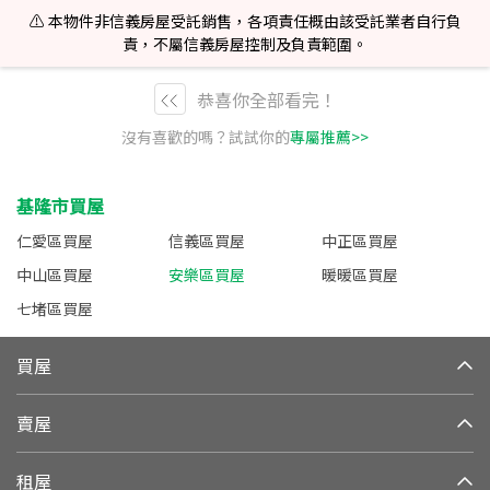
⚠️ 本物件非信義房屋受託銷售，各項責任概由該受託業者自行負
責，不屬信義房屋控制及負責範圍。
恭喜你全部看完！
沒有喜歡的嗎？試試你的
專屬推薦>>
基隆市買屋
仁愛區買屋
信義區買屋
中正區買屋
中山區買屋
安樂區買屋
暖暖區買屋
七堵區買屋
買屋
賣屋
租屋