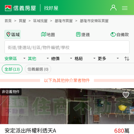
基隆市安樂區買房：其他房屋物件出售、房價分析
基隆市安樂區買房：其他物件出售、房價分析 - 信義房屋
找好屋
首頁
買屋
區域找屋
基隆市買屋
基隆市安樂區買屋
區域
地圖
捷運
自備款
安樂區
其他
總價
格局
更多
全部
(13)
信義嚴選
(0)
以下為其他仲介業者物件
非信義物件
680
安定派出所權利透天A
萬