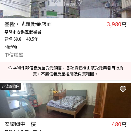
3,980
基隆‧武嶺街金店面
萬
基隆市安樂區武嶺街
建坪
69.8
48.5年
5廳5衛
中信房屋
⚠️ 本物件非信義房屋受託銷售，各項責任概由該受託業者自行負
責，不屬信義房屋控制及負責範圍。
非信義物件
480
安樂國中一樓
萬