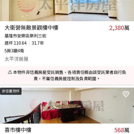
2,380
大衛營無敵景觀樓中樓
萬
基隆市安樂區樂利三街
建坪
110.64
31.7年
5房3廳4衛
太平洋房屋
⚠️ 本物件非信義房屋受託銷售，各項責任概由該受託業者自行負
責，不屬信義房屋控制及負責範圍。
非信義物件
568
喜市樓中樓
萬