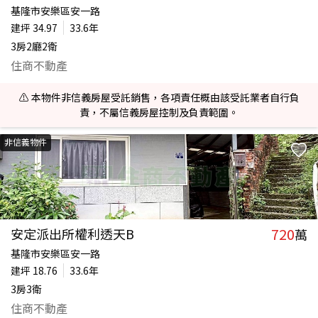
基隆市安樂區安一路
建坪
34.97
33.6年
3房2廳2衛
住商不動產
⚠️ 本物件非信義房屋受託銷售，各項責任概由該受託業者自行負
責，不屬信義房屋控制及負責範圍。
非信義物件
720
安定派出所權利透天B
萬
基隆市安樂區安一路
建坪
18.76
33.6年
3房3衛
住商不動產