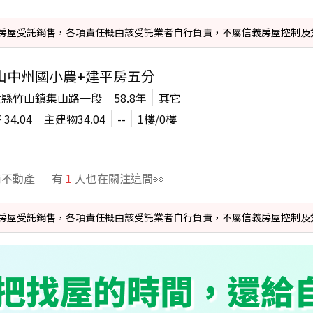
信義房屋受託銷售，各項責任概由該受託業者自行負責，不屬信義房屋控制及
山中州國小農+建平房五分
投縣竹山鎮集山路一段
58.8年
其它
坪
34.04
主建物
34.04
--
1
樓/
0
樓
商不動產
有
1
人也在關注這間👀
信義房屋受託銷售，各項責任概由該受託業者自行負責，不屬信義房屋控制及