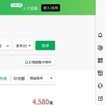
南投縣竹山鎮買房：其他房屋物件出售、房價分析
人才招募
登入/註冊
搜尋
局
更多(
0
)
訂閱銷售中物件
列表
地圖
預設排序
4,580
萬