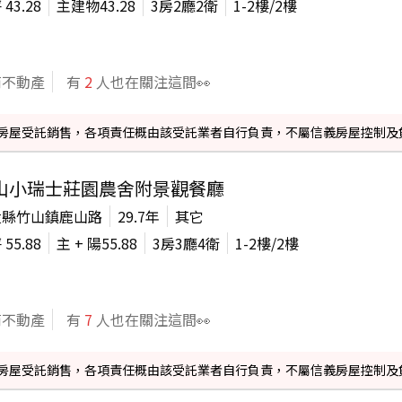
坪
43.28
主建物
43.28
3房2廳2衛
1-2
樓/
2
樓
商不動產
有
2
人也在關注這間👀
信義房屋受託銷售，各項責任概由該受託業者自行負責，不屬信義房屋控制及
山小瑞士莊園農舍附景觀餐廳
投縣竹山鎮鹿山路
29.7年
其它
坪
55.88
主 + 陽
55.88
3房3廳4衛
1-2
樓/
2
樓
商不動產
有
7
人也在關注這間👀
信義房屋受託銷售，各項責任概由該受託業者自行負責，不屬信義房屋控制及