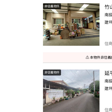
竹
非信義物件
南
建
住
⚠️ 本物件非
延
非信義物件
南
建
住