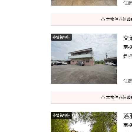
住
⚠️ 本物件非
交
非信義物件
南
建
住
⚠️ 本物件非
落
非信義物件
南