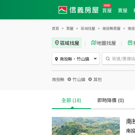
買屋
賣屋
首頁
買屋
區域找屋
南投縣買屋
南投
區域找屋
|
地圖找屋
|
南投縣
・
竹山鎮
南投縣
竹山鎮
其他
全部
(18)
即時降價
(0)
南
南