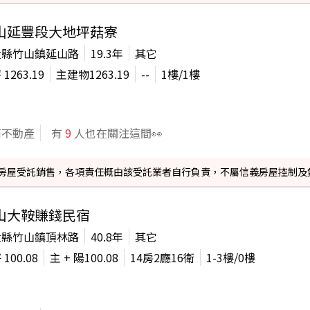
山延豐段大地坪菇寮
投縣竹山鎮延山路
19.3年
其它
坪
1263.19
主建物
1263.19
--
1
樓/
1
樓
商不動產
有
9
人也在關注這間👀
信義房屋受託銷售，各項責任概由該受託業者自行負責，不屬信義房屋控制及
山大鞍賺錢民宿
投縣竹山鎮頂林路
40.8年
其它
坪
100.08
主 + 陽
100.08
14房2廳16衛
1-3
樓/
0
樓