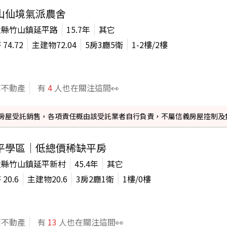
山仙境氣派農舍
投縣竹山鎮延平路
15.7年
其它
坪
74.72
主建物
72.04
5房3廳5衛
1-2
樓/
2
樓
商不動產
有
4
人也在關注這間👀
信義房屋受託銷售，各項責任概由該受託業者自行負責，不屬信義房屋控制及
平學區｜低總價稀缺平房
投縣竹山鎮延平新村
45.4年
其它
坪
20.6
主建物
20.6
3房2廳1衛
1
樓/
0
樓
商不動產
有
13
人也在關注這間👀