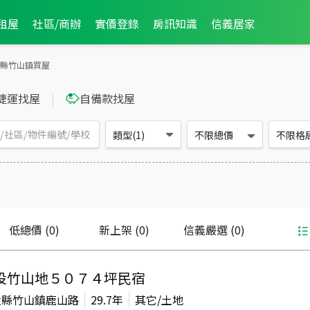
租屋
社區/商辦
實價登錄
房訊知識
信義居家
縣竹山鎮買屋
捷運找屋
|
自備款找屋
類型(1)
不限總價
不限格
低總價
(0)
新上架
(0)
信義嚴選
(0)
投竹山地５０７４坪民宿
投縣竹山鎮鹿山路
29.7年
其它/土地