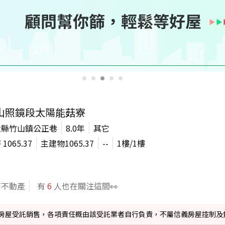
山照鏡段太陽能菇寮
投縣竹山鎮公正巷
8.0年
其它
坪
1065.37
主建物
1065.37
--
1
樓/
1
樓
商不動產
有
6
人也在關注這間👀
信義房屋受託銷售，各項責任概由該受託業者自行負責，不屬信義房屋控制及