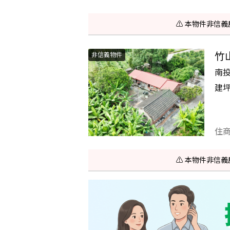
⚠️ 本物件非
竹
非信義物件
南
建
住
⚠️ 本物件非