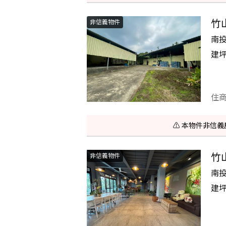
竹
非信義物件
南
建
住
⚠️ 本物件非
竹
非信義物件
南
建