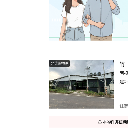
竹
非信義物件
南
建
住
⚠️ 本物件非