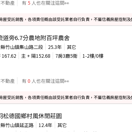
商不動產
有
5
人也在關注這間👀
信義房屋受託銷售，各項責任概由該受託業者自行負責，不屬信義房屋控制及
流道旁6.7分農地附百坪農舍
投縣竹山鎮集山路二段
25.3年
其它
坪
167.62
主 + 陽
152.68
7房3廳5衛
1-2
樓/
0
樓
商不動產
有
0
人也在關注這間👀
信義房屋受託銷售，各項責任概由該受託業者自行負責，不屬信義房屋控制及
羽松德國鄉村風休閒莊園
投縣竹山鎮延正路
12.4年
其它