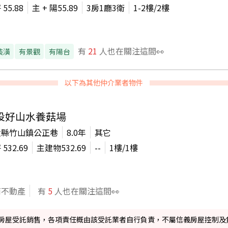
坪
55.88
主 + 陽
55.89
3房1廳3衛
1-2
樓/
2
樓
有
21
人也在關注這間👀
裝潢
有景觀
有陽台
以下為其他仲介業者物件
投好山水養菇場
投縣竹山鎮公正巷
8.0年
其它
坪
532.69
主建物
532.69
--
1
樓/
1
樓
商不動產
有
5
人也在關注這間👀
信義房屋受託銷售，各項責任概由該受託業者自行負責，不屬信義房屋控制及