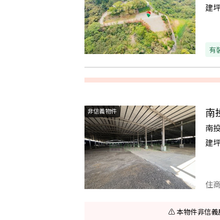
建
有
南
非信義物件
南
建
住
⚠️ 本物件非