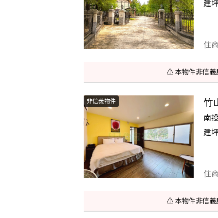
建
住
⚠️ 本物件非
竹
非信義物件
南
建
住
⚠️ 本物件非