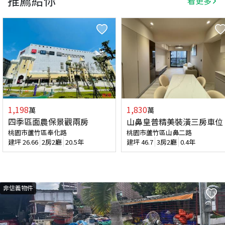
推薦給你
看更多
1,198
1,830
萬
萬
四季區面農保景觀兩房
山鼻皇普精美裝潢三房車位
桃園市蘆竹區奉化路
桃園市蘆竹區山鼻二路
建坪
26.66
2房2廳
20.5年
建坪
46.7
3房2廳
0.4年
非信義物件