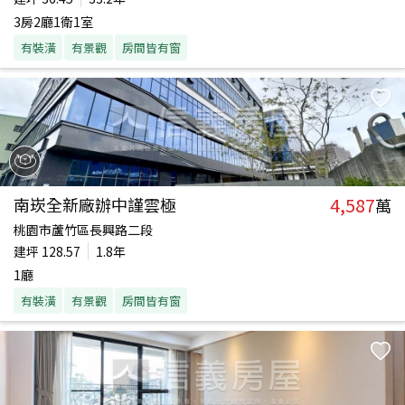
3房2廳1衛1室
有裝潢
有景觀
房間皆有窗
4,587
南崁全新廠辦中謹雲極
萬
桃園市蘆竹區長興路二段
建坪
128.57
1.8年
1廳
有裝潢
有景觀
房間皆有窗