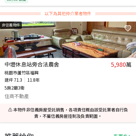
以下為其他仲介業者物件
非信義物件
5,980
中壢休息站旁合法農舍
萬
桃園市蘆竹區福興
建坪
71.3
11.8年
5房2廳3衛
住商不動產
⚠️ 本物件非信義房屋受託銷售，各項責任概由該受託業者自行負
責，不屬信義房屋控制及負責範圍。