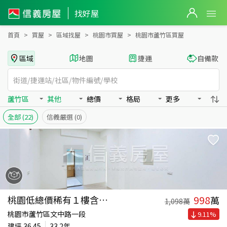
桃園市蘆竹區買房：其他房屋物件出售、房價分析
找好屋
首頁
買屋
區域找屋
桃園市買屋
桃園市蘆竹區買屋
區域
地圖
捷運
自備款
蘆竹區
其他
總價
格局
更多
全部
(22)
信義嚴選
(0)
998
桃園低總價稀有１樓含車位
萬
1,098
萬
桃園市蘆竹區文中路一段
9.11
%
建坪
36.45
33.2年