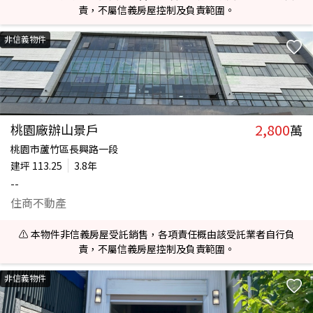
責，不屬信義房屋控制及負責範圍。
非信義物件
2,800
桃園廠辦山景戶
萬
桃園市蘆竹區長興路一段
建坪
113.25
3.8年
--
住商不動產
⚠️ 本物件非信義房屋受託銷售，各項責任概由該受託業者自行負
責，不屬信義房屋控制及負責範圍。
非信義物件