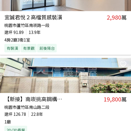
2,980
宜誠君悅２高檔質感裝潢
萬
桃園市蘆竹區南崁路一段
建坪
91.89
13.9年
4房2廳3衛1室
有裝潢
有景觀
前後陽台
19,800
【新接】南崁挑高鋼構廠房
萬
桃園市蘆竹區南山路二段
建坪
126.78
22.8年
1廳
2D/3D看屋