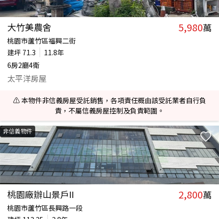
5,980
大竹美農舍
萬
桃園市蘆竹區福興二街
建坪
71.3
11.8年
6房2廳4衛
太平洋房屋
⚠️ 本物件非信義房屋受託銷售，各項責任概由該受託業者自行負
責，不屬信義房屋控制及負責範圍。
非信義物件
2,800
桃園廠辦山景戶II
萬
桃園市蘆竹區長興路一段