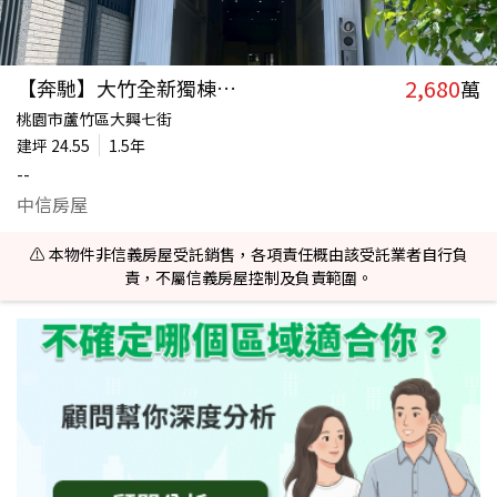
2,680
【奔馳】大竹全新獨棟鋼構挑高透店
萬
桃園市蘆竹區大興七街
建坪
24.55
1.5年
--
中信房屋
⚠️ 本物件非信義房屋受託銷售，各項責任概由該受託業者自行負
責，不屬信義房屋控制及負責範圍。