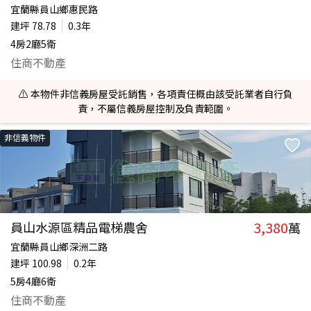
宜蘭縣員山鄉惠民路
建坪
78.78
0.3年
4房2廳5衛
住商不動產
⚠️ 本物件非信義房屋受託銷售，各項責任概由該受託業者自行負
責，不屬信義房屋控制及負責範圍。
非信義物件
3,380
員山水源區精品電梯農舍
萬
宜蘭縣員山鄉深洲二路
建坪
100.98
0.2年
5房4廳6衛
住商不動產