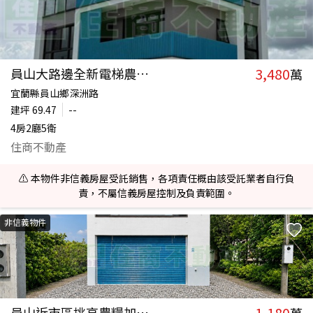
3,480
員山大路邊全新電梯農舍D033
萬
宜蘭縣員山鄉深洲路
建坪
69.47
--
4房2廳5衛
住商不動產
⚠️ 本物件非信義房屋受託銷售，各項責任概由該受託業者自行負
責，不屬信義房屋控制及負責範圍。
非信義物件
1,180
員山近市區挑高農糧加工室