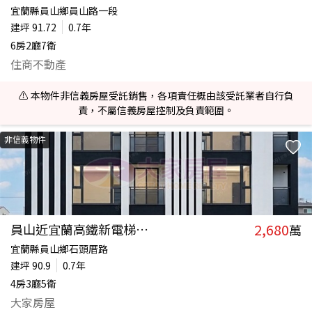
宜蘭縣員山鄉員山路一段
建坪
91.72
0.7年
6房2廳7衛
住商不動產
⚠️ 本物件非信義房屋受託銷售，各項責任概由該受託業者自行負
責，不屬信義房屋控制及負責範圍。
非信義物件
2,680
員山近宜蘭高鐵新電梯農舍
萬
宜蘭縣員山鄉石頭厝路
建坪
90.9
0.7年
4房3廳5衛
大家房屋