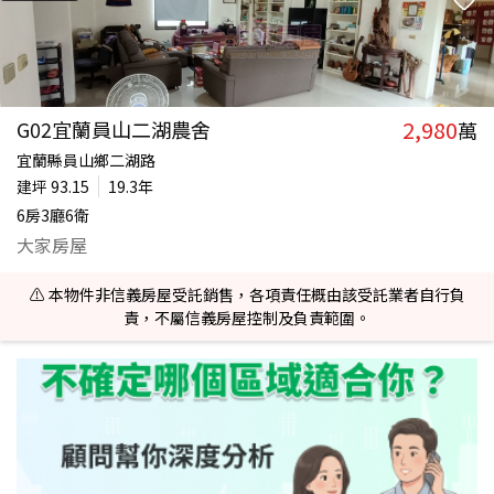
2,980
G02宜蘭員山二湖農舍
萬
宜蘭縣員山鄉二湖路
建坪
93.15
19.3年
6房3廳6衛
大家房屋
⚠️ 本物件非信義房屋受託銷售，各項責任概由該受託業者自行負
責，不屬信義房屋控制及負責範圍。