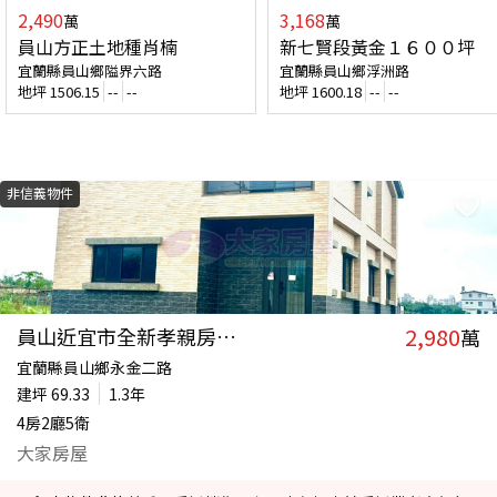
2,490
3,168
萬
萬
員山方正土地種肖楠
新七賢段黃金１６００坪
宜蘭縣員山鄉隘界六路
宜蘭縣員山鄉浮洲路
地坪
1506.15
--
--
地坪
1600.18
--
--
非信義物件
2,980
員山近宜市全新孝親房農舍
萬
宜蘭縣員山鄉永金二路
建坪
69.33
1.3年
4房2廳5衛
大家房屋