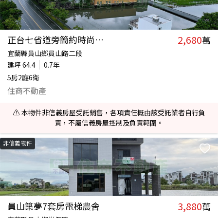
2,680
正台七省道旁簡約時尚全新農舍
萬
宜蘭縣員山鄉員山路二段
建坪
64.4
0.7年
5房2廳6衛
住商不動產
⚠️ 本物件非信義房屋受託銷售，各項責任概由該受託業者自行負
責，不屬信義房屋控制及負責範圍。
非信義物件
3,880
員山築夢7套房電梯農舍
萬