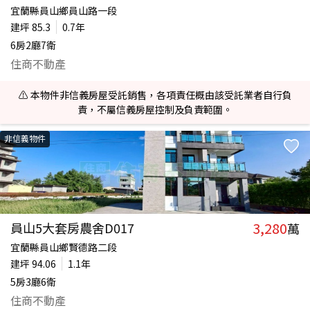
宜蘭縣員山鄉員山路一段
建坪
85.3
0.7年
6房2廳7衛
住商不動產
⚠️ 本物件非信義房屋受託銷售，各項責任概由該受託業者自行負
責，不屬信義房屋控制及負責範圍。
非信義物件
3,280
員山5大套房農舍D017
萬
宜蘭縣員山鄉賢德路二段
建坪
94.06
1.1年
5房3廳6衛
住商不動產