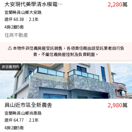
2,280
大安現代美學清水模電梯農舍
萬
宜蘭縣員山鄉大安路
建坪
60.38
2.1年
4房2廳5衛
住商不動產
⚠️ 本物件非信義房屋受託銷售，各項責任概由該受託業者自行負
責，不屬信義房屋控制及負責範圍。
非信義物件
2,980
員山近市區全新農舍
萬
宜蘭縣員山鄉尚惠路
建坪
64.77
2.1年
4房2廳5衛