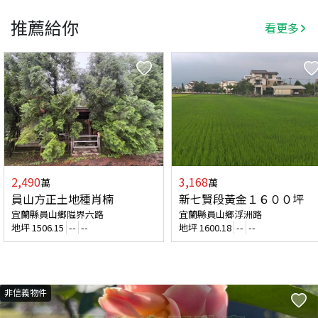
推薦給你
看更多
2,490
3,168
萬
萬
員山方正土地種肖楠
新七賢段黃金１６００坪
宜蘭縣員山鄉隘界六路
宜蘭縣員山鄉浮洲路
地坪
1506.15
--
--
地坪
1600.18
--
--
非信義物件