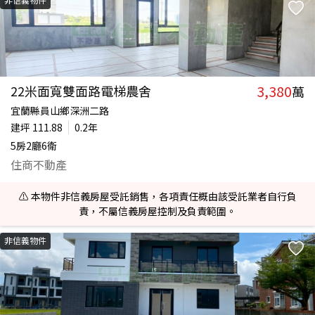
3,380
22米面寬雙面路電梯農舍
萬
宜蘭縣員山鄉深洲二路
建坪
111.88
0.2年
5房2廳6衛
住商不動產
⚠️ 本物件非信義房屋受託銷售，各項責任概由該受託業者自行負
責，不屬信義房屋控制及負責範圍。
非信義物件