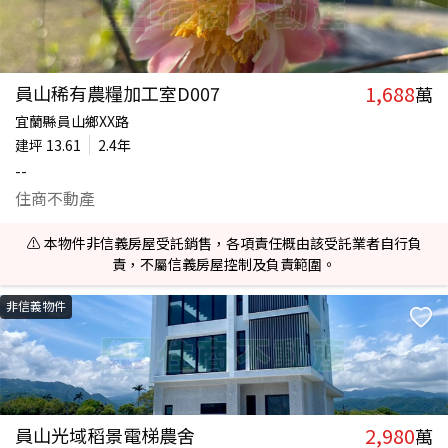
1,688
員山稀有農糧加工室D007
萬
宜蘭縣員山鄉XX路
建坪
13.61
2.4年
--
住商不動產
⚠️ 本物件非信義房屋受託銷售，各項責任概由該受託業者自行負
責，不屬信義房屋控制及負責範圍。
非信義物件
2,980
員山光域稻景電梯農舍
萬