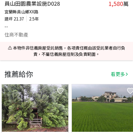
1,580
員山田園農業設施D028
萬
宜蘭縣員山鄉XX路
建坪
21.37
2.5年
--
住商不動產
⚠️ 本物件非信義房屋受託銷售，各項責任概由該受託業者自行負
責，不屬信義房屋控制及負責範圍。
推薦給你
看更多