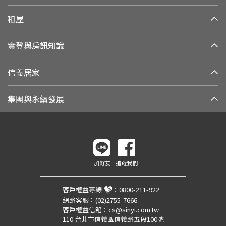
租屋
實登與房訊知識
信義居家
集團與永續發展
加好友
追蹤我們
客戶權益專線
：
0800-211-922
網路客服：
(02)2755-7666
客戶權益信箱：
cs@sinyi.com.tw
110 台北市信義區信義路五段100號