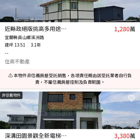
1,280
近縣政絕版挑高多用途加工室
萬
宜蘭縣員山鄉溪洲路
建坪
13.51
3.1年
--
住商不動產
⚠️ 本物件非信義房屋受託銷售，各項責任概由該受託業者自行負
責，不屬信義房屋控制及負責範圍。
非信義物件
3,380
深溝田園景觀全新電梯農舍
萬