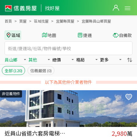
宜蘭縣員山鄉買房：其他房屋物件出售、房價分析
宜蘭縣員山鄉買房：其他物件出售、房價分析 - 信義房屋
找好屋
首頁
買屋
區域找屋
宜蘭縣買屋
宜蘭縣員山鄉買屋
區域
地圖
捷運
自備款
員山鄉
其他
總價
格局
更多
全部
(120)
信義嚴選
(0)
以下為其他仲介業者物件
非信義物件
2,980
近員山省道六套房電梯農舍
萬