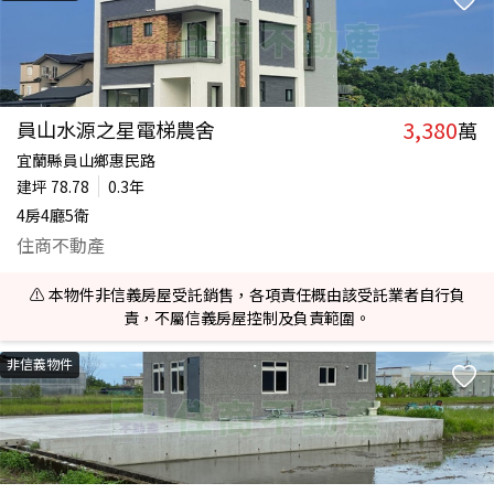
3,380
員山水源之星電梯農舍
萬
宜蘭縣員山鄉惠民路
建坪
78.78
0.3年
4房4廳5衛
住商不動產
⚠️ 本物件非信義房屋受託銷售，各項責任概由該受託業者自行負
責，不屬信義房屋控制及負責範圍。
非信義物件