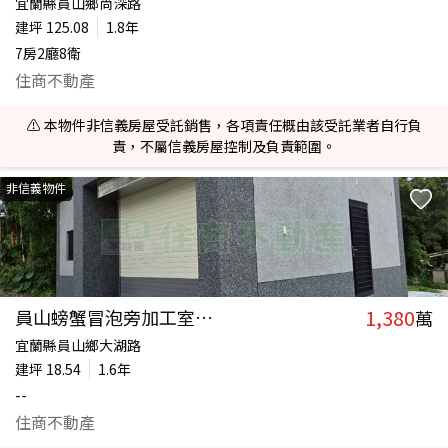
宜蘭縣員山鄉尚深路
建坪
125.08
1.8年
7房2廳8衛
住商不動產
⚠️ 本物件非信義房屋受託銷售，各項責任概由該受託業者自行負
責，不屬信義房屋控制及負責範圍。
非信義物件
1,380
員山螃蟹冒泡旁加工室D031
萬
宜蘭縣員山鄉大湖路
建坪
18.54
1.6年
--
住商不動產