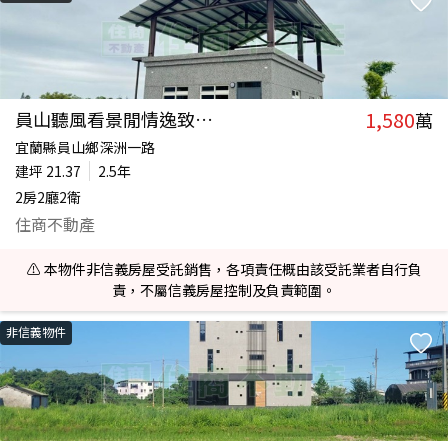
1,580
員山聽風看景閒情逸致度假屋
萬
宜蘭縣員山鄉深洲一路
建坪
21.37
2.5年
2房2廳2衛
住商不動產
⚠️ 本物件非信義房屋受託銷售，各項責任概由該受託業者自行負
責，不屬信義房屋控制及負責範圍。
非信義物件