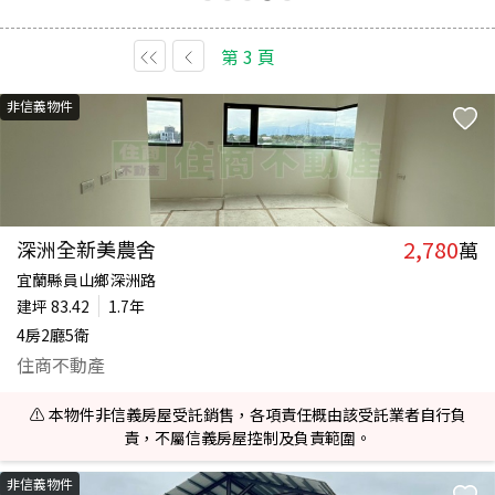
第
3
頁
非信義物件
2,780
深洲全新美農舍
萬
宜蘭縣員山鄉深洲路
建坪
83.42
1.7年
4房2廳5衛
住商不動產
⚠️ 本物件非信義房屋受託銷售，各項責任概由該受託業者自行負
責，不屬信義房屋控制及負責範圍。
非信義物件