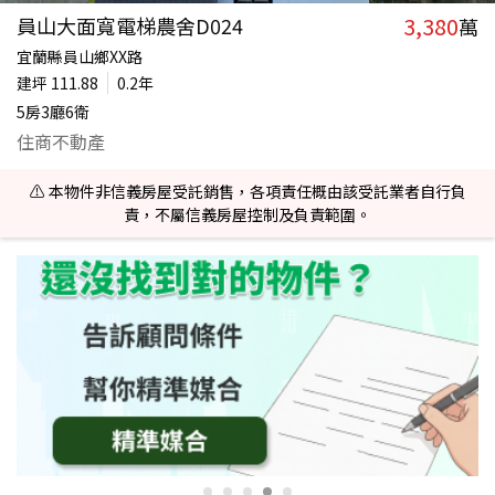
3,380
員山大面寬電梯農舍D024
萬
宜蘭縣員山鄉XX路
建坪
111.88
0.2年
5房3廳6衛
住商不動產
⚠️ 本物件非信義房屋受託銷售，各項責任概由該受託業者自行負
責，不屬信義房屋控制及負責範圍。