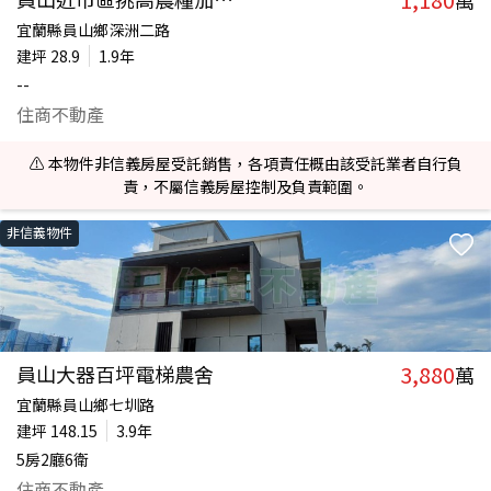
萬
宜蘭縣員山鄉深洲二路
建坪
28.9
1.9年
--
住商不動產
⚠️ 本物件非信義房屋受託銷售，各項責任概由該受託業者自行負
責，不屬信義房屋控制及負責範圍。
非信義物件
3,880
員山大器百坪電梯農舍
萬
宜蘭縣員山鄉七圳路
建坪
148.15
3.9年
5房2廳6衛
住商不動產