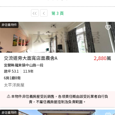
第
3
頁
非信義物件
2,880
交流道旁大面寬店面農舍A
萬
宜蘭縣羅東鎮中山路一段
建坪
53.1
11.9年
6房1廳8衛
太平洋房屋
⚠️ 本物件非信義房屋受託銷售，各項責任概由該受託業者自行負
責，不屬信義房屋控制及負責範圍。
非信義物件