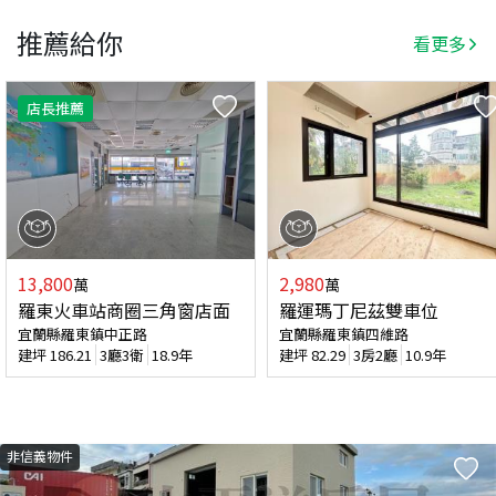
推薦給你
看更多
店長推薦
13,800
2,980
萬
萬
羅東火車站商圈三角窗店面
羅運瑪丁尼茲雙車位
宜蘭縣羅東鎮中正路
宜蘭縣羅東鎮四維路
建坪
186.21
3廳3衛
18.9年
建坪
82.29
3房2廳
10.9年
非信義物件