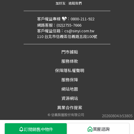
加好友
追蹤我們
客戶權益專線
：
0800-211-922
網路客服：
(02)2755-7666
客戶權益信箱：
cs@sinyi.com.tw
110 台北市信義區信義路五段100號
門市據點
服務條款
保障隱私權聲明
服務保障
網站地圖
資源網站
異業合作提案
©
信義房屋股份有限公司
20260804.b53805
買屋諮詢
訂閱銷售中物件
第