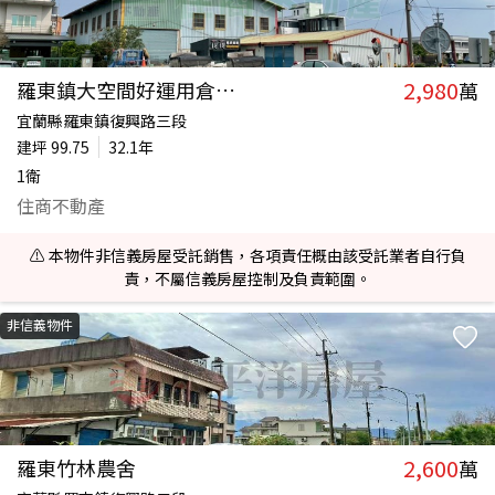
2,980
羅東鎮大空間好運用倉儲農舍
萬
宜蘭縣羅東鎮復興路三段
建坪
99.75
32.1年
1衛
住商不動產
⚠️ 本物件非信義房屋受託銷售，各項責任概由該受託業者自行負
責，不屬信義房屋控制及負責範圍。
非信義物件
2,600
羅東竹林農舍
萬