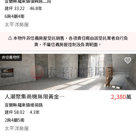
宜蘭縣羅東鎮復興路二段
建坪
33.22
46.8年
6房4廳4衛
太平洋房屋
⚠️ 本物件非信義房屋受託銷售，各項責任概由該受託業者自行負
責，不屬信義房屋控制及負責範圍。
非信義物件
2,380
人潮聚集商機無限黃金店面
萬
宜蘭縣羅東鎮維揚路
建坪
58.02
4.3年
2房4廳5衛
太平洋房屋