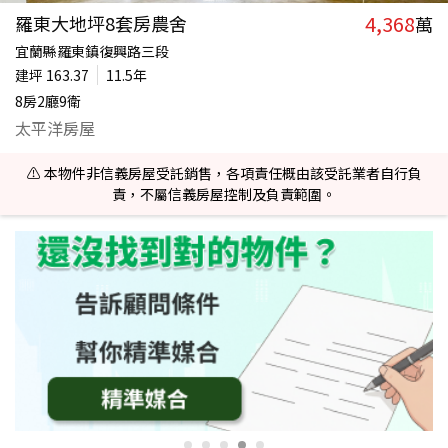
4,368
羅東大地坪8套房農舍
萬
宜蘭縣羅東鎮復興路三段
建坪
163.37
11.5年
8房2廳9衛
太平洋房屋
⚠️ 本物件非信義房屋受託銷售，各項責任概由該受託業者自行負
責，不屬信義房屋控制及負責範圍。