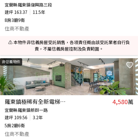
宜蘭縣羅東鎮復興路三段
建坪
163.37
11.5年
8房3廳9衛
住商不動產
⚠️ 本物件非信義房屋受託銷售，各項責任概由該受託業者自行負
責，不屬信義房屋控制及負責範圍。
非信義物件
4,580
羅東鎮極稀有全新電梯大農舍
萬
宜蘭縣羅東鎮新群一路
建坪
109.56
3.2年
5房2廳6衛
住商不動產