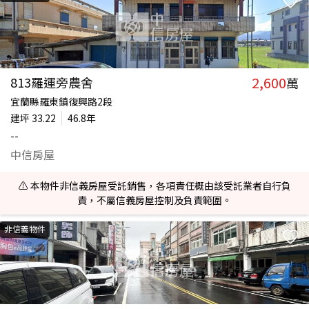
2,600
813羅運旁農舍
萬
宜蘭縣羅東鎮復興路2段
建坪
33.22
46.8年
--
中信房屋
⚠️ 本物件非信義房屋受託銷售，各項責任概由該受託業者自行負
責，不屬信義房屋控制及負責範圍。
非信義物件