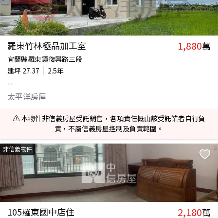
1,880
羅東竹林極品加工室
萬
宜蘭縣羅東鎮復興路三段
建坪
27.37
2.5年
--
太平洋房屋
⚠️ 本物件非信義房屋受託銷售，各項責任概由該受託業者自行負
責，不屬信義房屋控制及負責範圍。
非信義物件
2,180
105羅東國中店住
萬