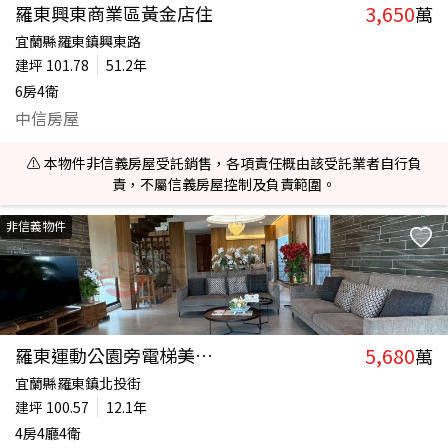
3,650
羅東興東商業區黃金店住
萬
宜蘭縣羅東鎮興東路
建坪
101.78
51.2年
6房4衛
中信房屋
⚠️ 本物件非信義房屋受託銷售，各項責任概由該受託業者自行負
責，不屬信義房屋控制及負責範圍。
非信義物件
5,680
羅東運動公園旁電梯美農舍+資材室
萬
宜蘭縣羅東鎮北投街
建坪
100.57
12.1年
4房4廳4衛