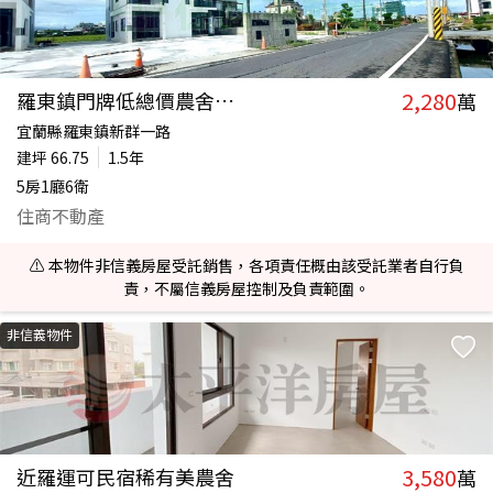
2,280
羅東鎮門牌低總價農舍可合法民宿
萬
宜蘭縣羅東鎮新群一路
建坪
66.75
1.5年
5房1廳6衛
住商不動產
⚠️ 本物件非信義房屋受託銷售，各項責任概由該受託業者自行負
責，不屬信義房屋控制及負責範圍。
非信義物件
3,580
近羅運可民宿稀有美農舍
萬