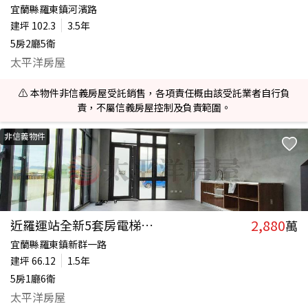
宜蘭縣羅東鎮河濱路
建坪
102.3
3.5年
5房2廳5衛
太平洋房屋
⚠️ 本物件非信義房屋受託銷售，各項責任概由該受託業者自行負
責，不屬信義房屋控制及負責範圍。
非信義物件
2,880
近羅運站全新5套房電梯農舍
萬
宜蘭縣羅東鎮新群一路
建坪
66.12
1.5年
5房1廳6衛
太平洋房屋