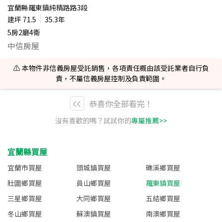
宜蘭縣羅東鎮純精路路3段
建坪
71.5
35.3年
5房2廳4衛
中信房屋
⚠️ 本物件非信義房屋受託銷售，各項責任概由該受託業者自行負
責，不屬信義房屋控制及負責範圍。
恭喜你全部看完！
沒有喜歡的嗎？試試你的
專屬推薦>>
宜蘭縣買屋
宜蘭市買屋
頭城鎮買屋
礁溪鄉買屋
壯圍鄉買屋
員山鄉買屋
羅東鎮買屋
三星鄉買屋
大同鄉買屋
五結鄉買屋
冬山鄉買屋
蘇澳鎮買屋
南澳鄉買屋