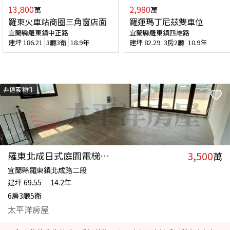
13,800
2,980
萬
萬
羅東火車站商圈三角窗店面
羅運瑪丁尼茲雙車位
宜蘭縣羅東鎮中正路
宜蘭縣羅東鎮四維路
建坪
186.21
3廳3衛
18.9年
建坪
82.29
3房2廳
10.9年
非信義物件
3,500
羅東北成日式庭園電梯農舍
萬
宜蘭縣羅東鎮北成路二段
建坪
69.55
14.2年
6房3廳5衛
太平洋房屋