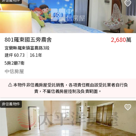
2,680
801羅東國五旁農舍
萬
宜蘭縣羅東鎮富農路3段
建坪
60.73
16.1年
5房2廳7衛
中信房屋
⚠️ 本物件非信義房屋受託銷售，各項責任概由該受託業者自行負
責，不屬信義房屋控制及負責範圍。
非信義物件