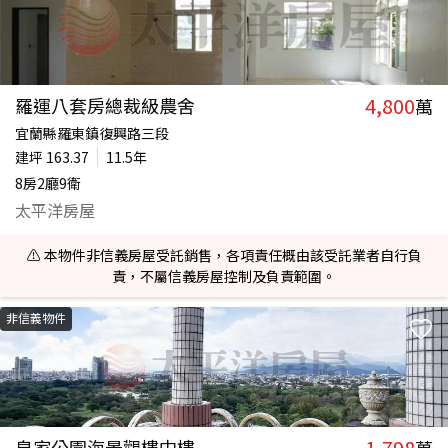
4,800
羅運八套房總裁級農舍
萬
宜蘭縣羅東鎮復興路三段
建坪
163.37
11.5年
8房2廳9衛
太平洋房屋
⚠️ 本物件非信義房屋受託銷售，各項責任概由該受託業者自行負
責，不屬信義房屋控制及負責範圍。
非信義物件
1,798
皇家公園海景觀樓中樓