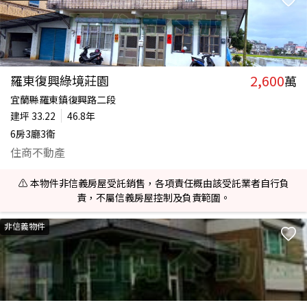
2,600
羅東復興綠境莊園
萬
宜蘭縣羅東鎮復興路二段
建坪
33.22
46.8年
6房3廳3衛
住商不動產
⚠️ 本物件非信義房屋受託銷售，各項責任概由該受託業者自行負
責，不屬信義房屋控制及負責範圍。
非信義物件