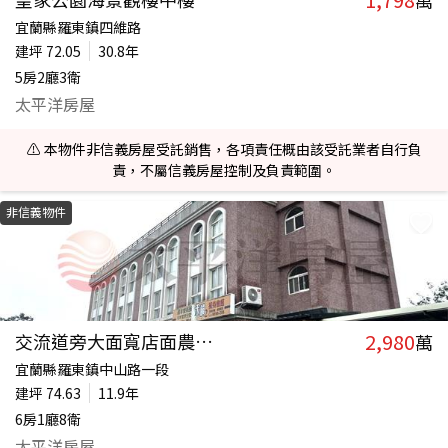
萬
宜蘭縣羅東鎮四維路
建坪
72.05
30.8年
5房2廳3衛
太平洋房屋
⚠️ 本物件非信義房屋受託銷售，各項責任概由該受託業者自行負
責，不屬信義房屋控制及負責範圍。
非信義物件
2,980
交流道旁大面寬店面農舍B
萬
宜蘭縣羅東鎮中山路一段
建坪
74.63
11.9年
6房1廳8衛
太平洋房屋