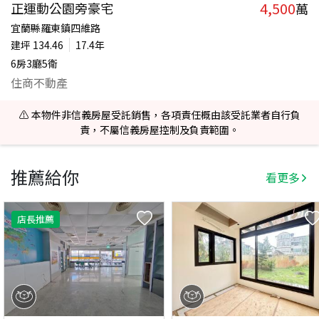
4,500
正運動公園旁豪宅
萬
宜蘭縣羅東鎮四維路
建坪
134.46
17.4年
6房3廳5衛
住商不動產
⚠️ 本物件非信義房屋受託銷售，各項責任概由該受託業者自行負
責，不屬信義房屋控制及負責範圍。
推薦給你
看更多
店長推薦