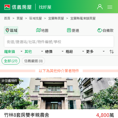
宜蘭縣羅東鎮買房：其他房屋物件出售、房價分析
宜蘭縣羅東鎮買房：其他物件出售、房價分析 - 信義房屋
找好屋
首頁
買屋
區域找屋
宜蘭縣買屋
宜蘭縣羅東鎮買屋
區域
地圖
捷運
自備款
羅東鎮
其他
總價
格局
更多
全部
(27)
信義嚴選
(0)
以下為其他仲介業者物件
非信義物件
4,800
竹林8套房雙孝親農舍
萬