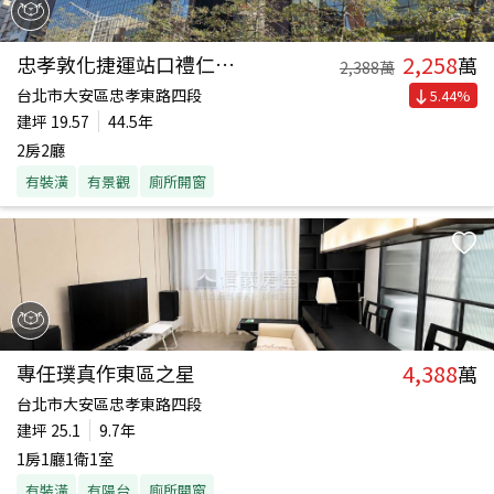
2,258
忠孝敦化捷運站口禮仁純辦
萬
2,388
萬
台北市大安區忠孝東路四段
5.44
%
建坪
19.57
44.5年
2房2廳
有裝潢
有景觀
廁所開窗
4,388
專任璞真作東區之星
萬
台北市大安區忠孝東路四段
建坪
25.1
9.7年
1房1廳1衛1室
有裝潢
有陽台
廁所開窗