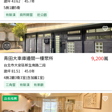
建坪
43.62
45.7年
5房1廳5衛
有裝潢
廁所開窗
近公園
9,200
青田大車庫邊間一樓聚所
萬
台北市大安區新生南路二段
建坪
81.51
45.0年
4房2廳3衛3室(含加蓋1室)
三角窗
有裝潢
有景觀
店長推薦