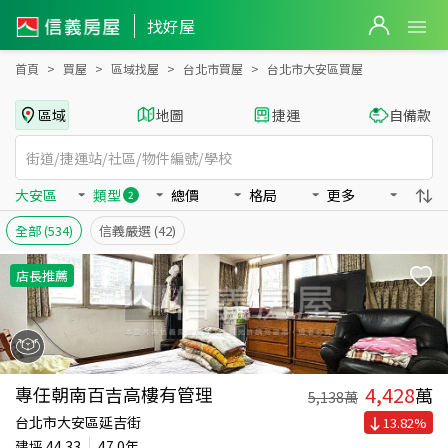
台北市大安區買房：店面、華廈房屋物件出售、房價分析
找好屋
首頁
買屋
區域找屋
台北市買屋
台北市大安區買屋
區域
地圖
捷運
自備款
大安區
類型
總價
格局
更多
2
全部
(534)
信義嚴選
(42)
店長推薦
4,428
專任朝南百吉高樓有管理
萬
5,138
萬
台北市大安區延吉街
13.82
%
建坪
44.33
47.0年