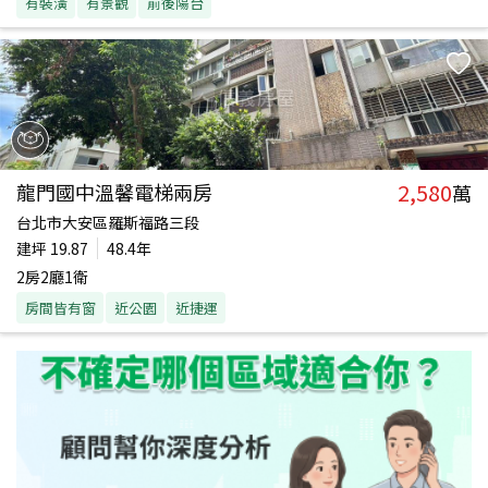
有裝潢
有景觀
前後陽台
2,580
龍門國中溫馨電梯兩房
萬
台北市大安區羅斯福路三段
建坪
19.87
48.4年
2房2廳1衛
房間皆有窗
近公園
近捷運