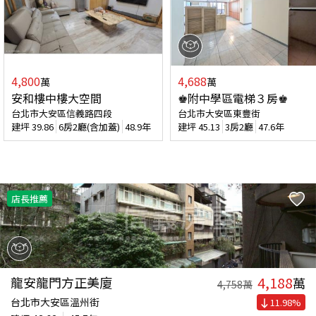
4,800
4,688
萬
萬
安和樓中樓大空間
♚附中學區電梯３房♚
台北市大安區信義路四段
台北市大安區東豐街
建坪
39.86
6房2廳(含加蓋)
48.9年
建坪
45.13
3房2廳
47.6年
店長推薦
4,188
龍安龍門方正美廈
萬
4,758
萬
台北市大安區溫州街
11.98
%