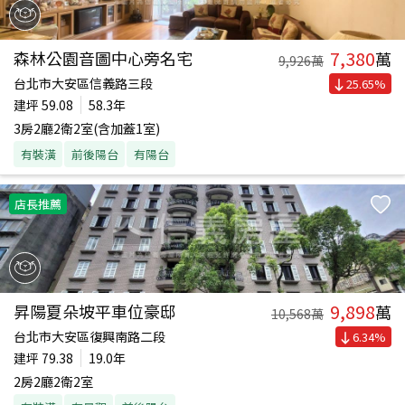
7,380
森林公園音圖中心旁名宅
萬
9,926
萬
台北市大安區信義路三段
25.65
%
建坪
59.08
58.3年
3房2廳2衛2室(含加蓋1室)
有裝潢
前後陽台
有陽台
店長推薦
9,898
昇陽夏朵坡平車位豪邸
萬
10,568
萬
台北市大安區復興南路二段
6.34
%
建坪
79.38
19.0年
2房2廳2衛2室