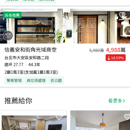
店長推薦
4,988
信義安和街角光域商空
萬
5,980
萬
台北市大安區安和路二段
16.59
%
建坪
27.77
44.3年
2廳1衛3室(含加蓋1廳1衛3室)
警衛管理
具垃圾處理
近公園
推薦給你
看更多