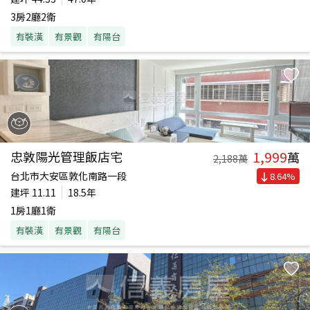
3房2廳2衛
有裝潢
有景觀
有陽台
1,999
忠敦陽光管理飯店宅
萬
2,188
萬
台北市大安區敦化南路一段
8.64
%
建坪
11.11
18.5年
1房1廳1衛
有裝潢
有景觀
有陽台