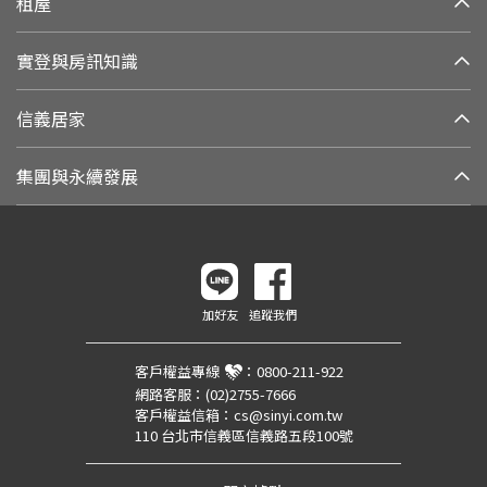
租屋
實登與房訊知識
信義居家
集團與永續發展
加好友
追蹤我們
客戶權益專線
：
0800-211-922
網路客服：
(02)2755-7666
客戶權益信箱：
cs@sinyi.com.tw
110 台北市信義區信義路五段100號