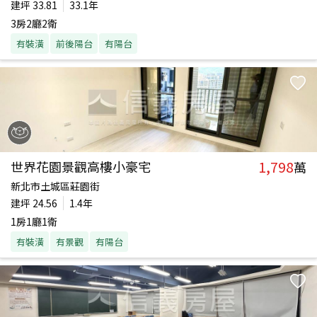
建坪
33.81
33.1年
3房2廳2衛
有裝潢
前後陽台
有陽台
1,798
世界花園景觀高樓小豪宅
萬
新北市土城區莊園街
建坪
24.56
1.4年
1房1廳1衛
有裝潢
有景觀
有陽台