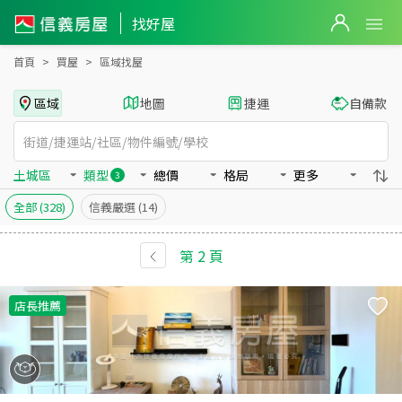
新北市土城區買房：店面、辦公、大樓房屋物件出售、房價分析
找好屋
首頁
買屋
區域找屋
區域
地圖
捷運
自備款
土城區
類型
總價
格局
更多
3
全部
(328)
信義嚴選
(14)
第
2
頁
店長推薦