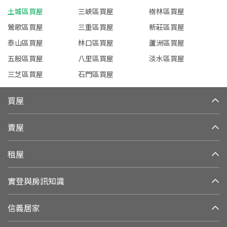
土城區買屋
三峽區買屋
樹林區買屋
鶯歌區買屋
三重區買屋
新莊區買屋
泰山區買屋
林口區買屋
蘆洲區買屋
五股區買屋
八里區買屋
淡水區買屋
三芝區買屋
石門區買屋
買屋
賣屋
租屋
實登與房訊知識
信義居家