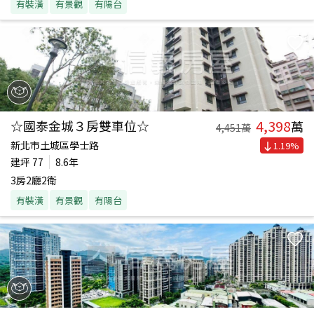
有裝潢
有景觀
有陽台
4,398
☆國泰金城３房雙車位☆
萬
4,451
萬
新北市土城區學士路
1.19
%
建坪
77
8.6年
3房2廳2衛
有裝潢
有景觀
有陽台