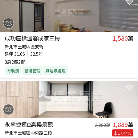
1,580
成功座標溫馨成家三房
萬
新北市土城區金安街
建坪
31.66
32.5年
3房2廳2衛
有裝潢
警衛管理
具垃圾處理
1,889
永寧捷運Ω高樓景觀
萬
2,288
萬
新北市土城區中央路三段
17.44
%