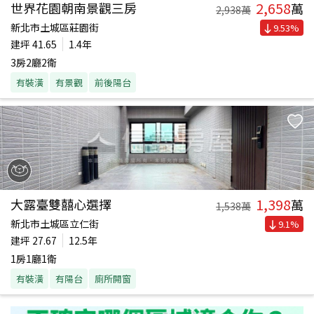
2,658
世界花園朝南景觀三房
萬
2,938
萬
新北市土城區莊園街
9.53
%
建坪
41.65
1.4年
3房2廳2衛
有裝潢
有景觀
前後陽台
1,398
大露臺雙囍心選擇
萬
1,538
萬
新北市土城區立仁街
9.1
%
建坪
27.67
12.5年
1房1廳1衛
有裝潢
有陽台
廁所開窗