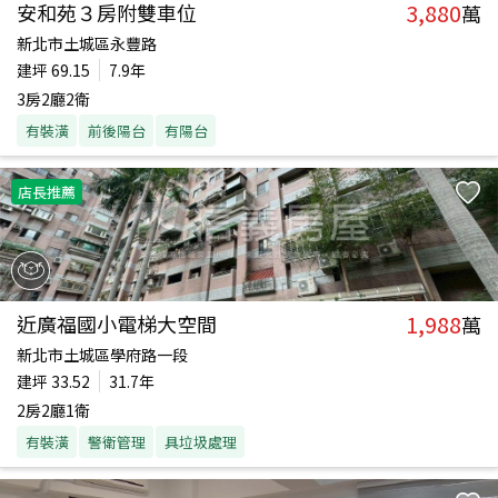
3,880
安和苑３房附雙車位
萬
新北市土城區永豐路
建坪
69.15
7.9年
3房2廳2衛
有裝潢
前後陽台
有陽台
店長推薦
1,988
近廣福國小電梯大空間
萬
新北市土城區學府路一段
建坪
33.52
31.7年
2房2廳1衛
有裝潢
警衛管理
具垃圾處理