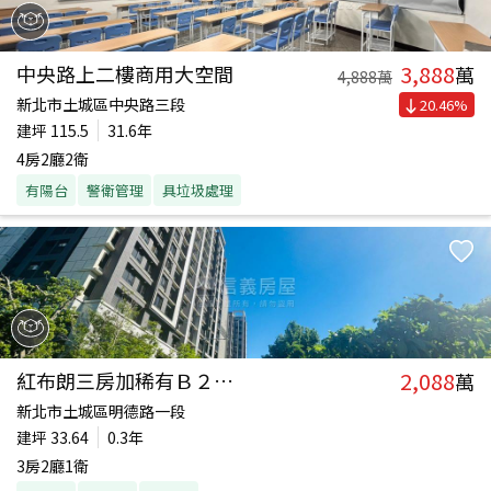
3,888
中央路上二樓商用大空間
萬
4,888
萬
新北市土城區中央路三段
20.46
%
建坪
115.5
31.6年
4房2廳2衛
有陽台
警衛管理
具垃圾處理
2,088
紅布朗三房加稀有Ｂ２車位
萬
新北市土城區明德路一段
建坪
33.64
0.3年
3房2廳1衛