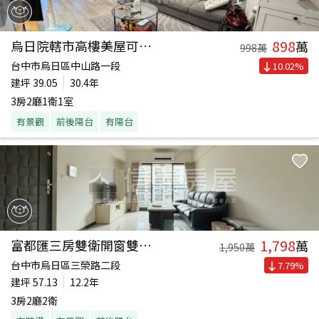
898
烏日院轄市高樓美屋可看屋
萬
998
萬
台中市烏日區中山路一段
10.02
%
建坪
39.05
30.4年
3房2廳1衛1室
有景觀
前後陽台
有陽台
1,798
富都匯三房雙衛開窗雙平車
萬
1,950
萬
台中市烏日區三榮路二段
7.79
%
建坪
57.13
12.2年
3房2廳2衛