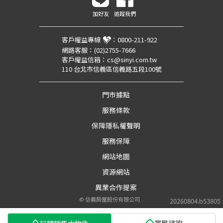
加好友
追蹤我們
客戶權益專線
：
0800-211-922
網路客服：
(02)2755-7666
客戶權益信箱：
cs@sinyi.com.tw
110 台北市信義區信義路五段100號
門市據點
服務條款
保障隱私權聲明
服務保障
網站地圖
資源網站
異業合作提案
©
信義房屋股份有限公司
20260804.b53805