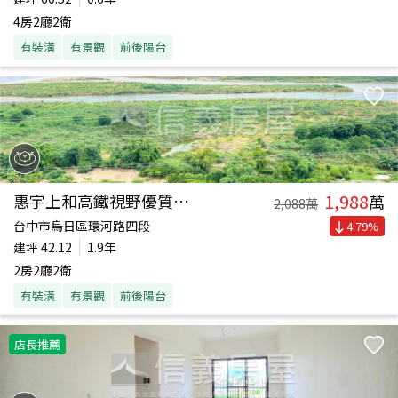
4房2廳2衛
有裝潢
有景觀
前後陽台
1,988
惠宇上和高鐵視野優質兩房
萬
2,088
萬
台中市烏日區環河路四段
4.79
%
建坪
42.12
1.9年
2房2廳2衛
有裝潢
有景觀
前後陽台
店長推薦