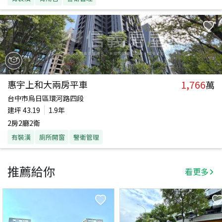
1,766
惠宇上和大兩房平車
萬
台中市烏日區環河路四段
建坪
43.19
1.9年
2房2廳2衛
有裝潢
廁所開窗
警衛管理
推薦給你
看更多