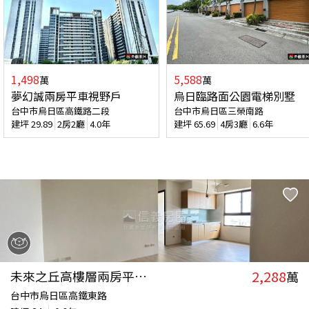
1,498
5,588
萬
萬
夢幻誠兩房平車視野戶
烏日臨路面公園電梯別墅
台中市烏日區高鐵路二段
台中市烏日區三榮南路
建坪
29.89
2房2廳
4.0年
建坪
65.69
4房3廳
6.6年
2,288
未來之丘高樓層兩房平車位
萬
台中市烏日區高鐵東路