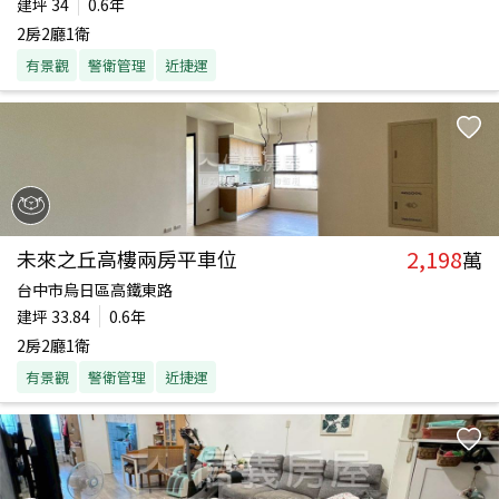
建坪
34
0.6年
2房2廳1衛
有景觀
警衛管理
近捷運
2,198
未來之丘高樓兩房平車位
萬
台中市烏日區高鐵東路
建坪
33.84
0.6年
2房2廳1衛
有景觀
警衛管理
近捷運