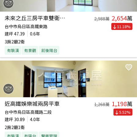
2,654
未來之丘三房平車雙衛開窗
萬
2,988
萬
台中市烏日區高鐵東路
11.18
%
建坪
47.39
0.6年
3房2廳2衛
有裝潢
有景觀
前後陽台
1,198
近高鐵娛樂城兩房平車
萬
1,268
萬
台中市烏日區高鐵路二段
5.52
%
建坪
30.89
4.0年
2房2廳1衛
有裝潢
有陽台
警衛管理