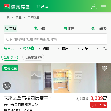
台中市烏日區買房：店面、辦公、大樓房屋物件出售、房價分析
找好屋
首頁
買屋
區域找屋
區域
地圖
捷運
自備款
烏日區
類型
總價
格局
更多
3
全部
(126)
信義嚴選
(3)
店長推薦
3,389
未來之丘高樓四房雙平車位
萬
3,998
萬
台中市烏日區高鐵東路
15.23
%
建坪
60.52
0.6年