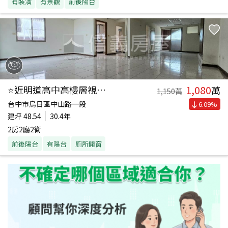
有裝潢
有景觀
前後陽台
1,080
⭐近明道高中高樓層視野戶
萬
1,150
萬
台中市烏日區中山路一段
6.09
%
建坪
48.54
30.4年
2房2廳2衛
前後陽台
有陽台
廁所開窗