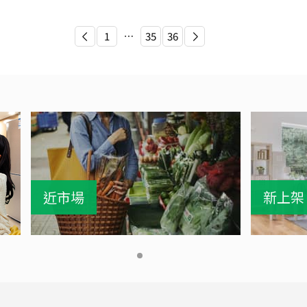
1
⋯
35
36
近市場
新上架