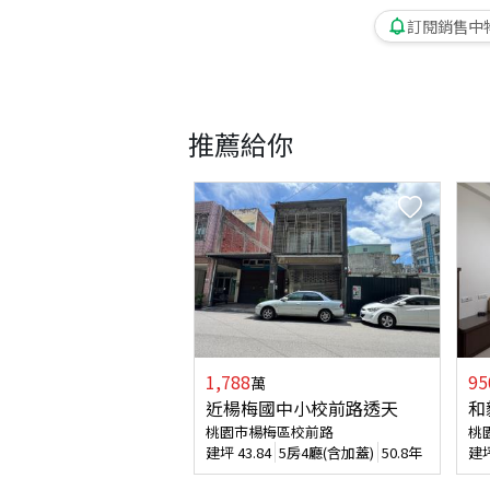
訂閱銷售中
推薦給你
1,788
95
萬
近楊梅國中小校前路透天
和
桃園市楊梅區校前路
桃
建坪
43.84
5房4廳(含加蓋)
50.8年
建