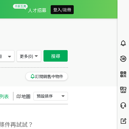
桃園市楊梅區買房：店面、別墅/透天房屋物件出售、房價分析
人才招募
登入/註冊
搜尋
局
更多(
0
)
訂閱銷售中物件
列表
地圖
預設排序
條件再試試？