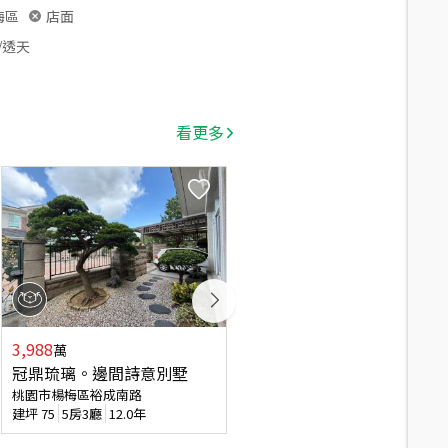
梅區
店面
/透天
看更多
3,988
1,688
萬
萬
冠鼎琉璃。邊間詩意別墅
埔心大坪數四房美透天
桃園市楊梅區裕成南路
桃園市楊梅區瑞坪路
建坪
75
5房3廳
12.0年
建坪
81.05
4房3廳
31.2年