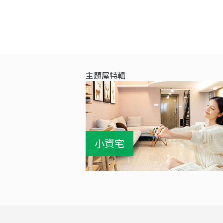
主題屋特輯
小資宅