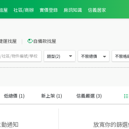
租屋
社區/商辦
實價登錄
房訊知識
信義居家
捷運找屋
|
自備款找屋
類型(2)
不限總價
不限格
低總價
(1)
新上架
(1)
信義嚴選
(3)
主動通知
放寬你的篩選