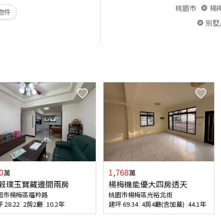
桃園市
楊
物件
別墅
0
1,768
萬
萬
毅璞玉寶藏邊間兩房
楊梅機能優大四房透天
園市楊梅區福羚路
桃園市楊梅區光裕北街
坪
28.22
2房2廳
10.2年
建坪
69.34
4房4廳(含加蓋)
44.1年