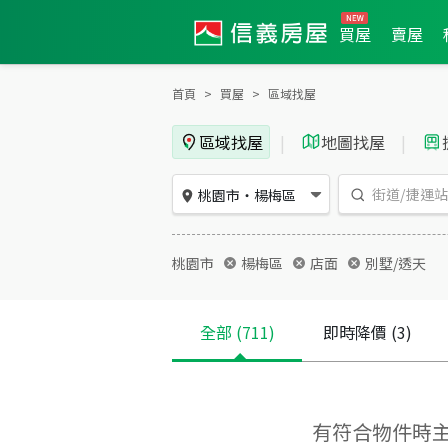
買屋
賣屋
首頁
買屋
區域找屋
區域找屋
|
地圖找屋
|
桃園市
・
楊梅區
桃園市
楊梅區
店面
別墅/透天
全部
(711)
即時降價
(3)
有符合物件時