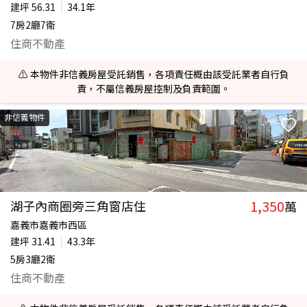
建坪
56.31
34.1年
7房2廳7衛
住商不動產
⚠️ 本物件非信義房屋受託銷售，各項責任概由該受託業者自行負
責，不屬信義房屋控制及負責範圍。
非信義物件
1,350
湖子內商圈旁三角窗店住
萬
嘉義市嘉義市西區
建坪
31.41
43.3年
5房3廳2衛
住商不動產