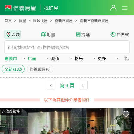
嘉義市嘉義市買房：店面房屋物件出售、房價分析
嘉義市嘉義市買房：店面物件出售、房價分析 - 信義房屋
找好屋
首頁
買屋
區域找屋
嘉義市買屋
嘉義市嘉義市買屋
區域
地圖
捷運
自備款
嘉義市
店面
總價
格局
更多
全部
(182)
信義嚴選
(0)
第
3
頁
以下為其他仲介業者物件
非信義物件