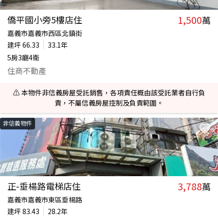
1,500
僑平國小旁5樓店住
萬
嘉義市嘉義市西區北鎮街
建坪
66.33
33.1年
5房3廳4衛
住商不動產
⚠️ 本物件非信義房屋受託銷售，各項責任概由該受託業者自行負
責，不屬信義房屋控制及負責範圍。
非信義物件
3,788
正-垂楊路電梯店住
萬
嘉義市嘉義市東區垂楊路
建坪
83.43
28.2年