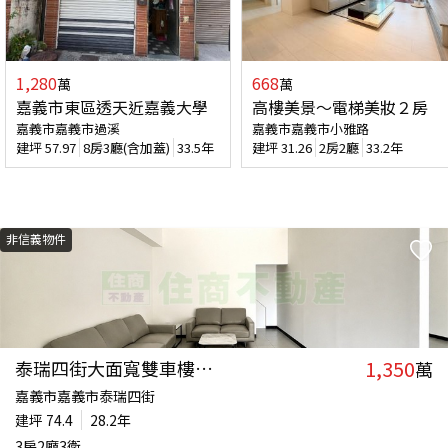
1,280
668
萬
萬
嘉義市東區透天近嘉義大學
高樓美景～電梯美妝２房
嘉義市嘉義市過溪
嘉義市嘉義市小雅路
建坪
57.97
8房3廳(含加蓋)
33.5年
建坪
31.26
2房2廳
33.2年
非信義物件
1,350
泰瑞四街大面寬雙車樓店住宅
萬
嘉義市嘉義市泰瑞四街
建坪
74.4
28.2年
3房2廳3衛