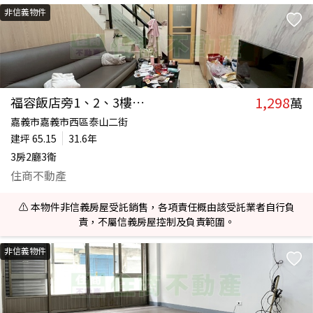
非信義物件
1,298
福容飯店旁1、2、3樓店+平車
萬
嘉義市嘉義市西區泰山二街
建坪
65.15
31.6年
3房2廳3衛
住商不動產
⚠️ 本物件非信義房屋受託銷售，各項責任概由該受託業者自行負
責，不屬信義房屋控制及負責範圍。
非信義物件