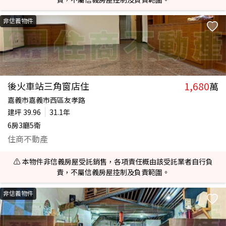
非信義物件
1,680
後火車站三角窗店住
萬
嘉義市嘉義市西區友孝路
建坪
39.96
31.1年
6房3廳5衛
住商不動產
⚠️ 本物件非信義房屋受託銷售，各項責任概由該受託業者自行負
責，不屬信義房屋控制及負責範圍。
非信義物件