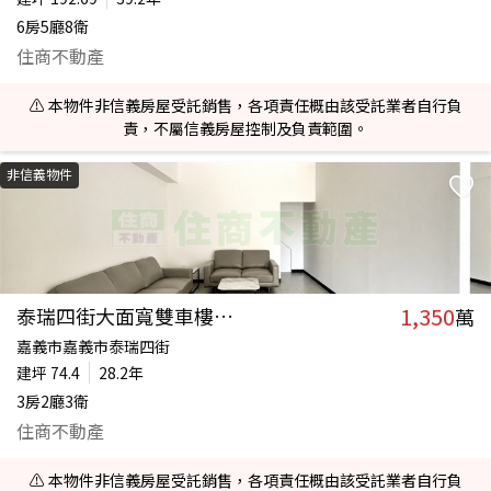
6房5廳8衛
住商不動產
⚠️ 本物件非信義房屋受託銷售，各項責任概由該受託業者自行負
責，不屬信義房屋控制及負責範圍。
非信義物件
1,350
泰瑞四街大面寬雙車樓店住宅
萬
嘉義市嘉義市泰瑞四街
建坪
74.4
28.2年
3房2廳3衛
住商不動產
⚠️ 本物件非信義房屋受託銷售，各項責任概由該受託業者自行負