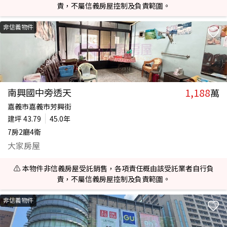
責，不屬信義房屋控制及負責範圍。
非信義物件
1,188
南興國中旁透天
萬
嘉義市嘉義市芳興街
建坪
43.79
45.0年
7房2廳4衛
大家房屋
⚠️ 本物件非信義房屋受託銷售，各項責任概由該受託業者自行負
責，不屬信義房屋控制及負責範圍。
非信義物件