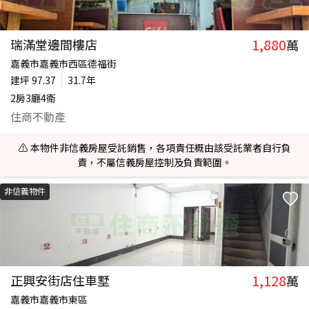
1,880
瑞滿堂邊間樓店
萬
嘉義市嘉義市西區德福街
建坪
97.37
31.7年
2房3廳4衛
住商不動產
⚠️ 本物件非信義房屋受託銷售，各項責任概由該受託業者自行負
責，不屬信義房屋控制及負責範圍。
非信義物件
1,128
正興安街店住車墅
萬
嘉義市嘉義市東區