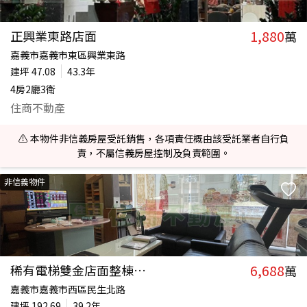
1,880
正興業東路店面
萬
嘉義市嘉義市東區興業東路
建坪
47.08
43.3年
4房2廳3衛
住商不動產
⚠️ 本物件非信義房屋受託銷售，各項責任概由該受託業者自行負
責，不屬信義房屋控制及負責範圍。
非信義物件
6,688
稀有電梯雙金店面整棟出售
萬
嘉義市嘉義市西區民生北路
建坪
192.69
39.2年