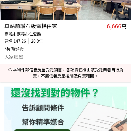
6,666
車站前鑽石級電梯住家店面
萬
嘉義市嘉義市仁愛路
建坪
147.26
20.8年
5房3廳4衛
大家房屋
⚠️ 本物件非信義房屋受託銷售，各項責任概由該受託業者自行負
責，不屬信義房屋控制及負責範圍。