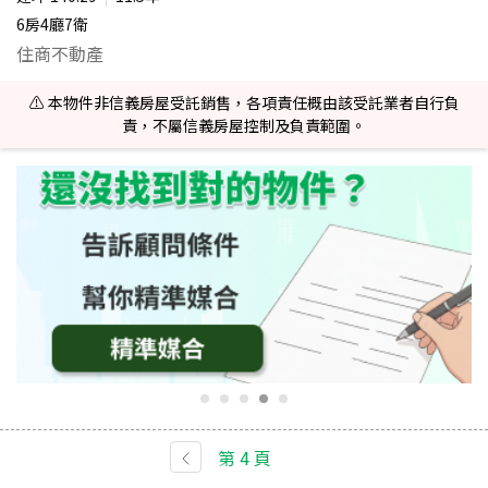
6房4廳7衛
住商不動產
⚠️ 本物件非信義房屋受託銷售，各項責任概由該受託業者自行負
責，不屬信義房屋控制及負責範圍。
第
4
頁