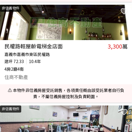
非信義物件
3,300
民權路輕屋齡電梯金店面
萬
嘉義市嘉義市東區民權路
建坪
72.33
10.4年
4房2廳4衛
住商不動產
⚠️ 本物件非信義房屋受託銷售，各項責任概由該受託業者自行負
責，不屬信義房屋控制及負責範圍。
非信義物件