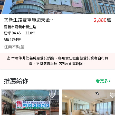
2,880
㊣新生路雙車庫透天金店面
萬
嘉義市嘉義市新生路
建坪
94.45
33.0年
5房4廳4衛
住商不動產
⚠️ 本物件非信義房屋受託銷售，各項責任概由該受託業者自行負
責，不屬信義房屋控制及負責範圍。
推薦給你
看更多