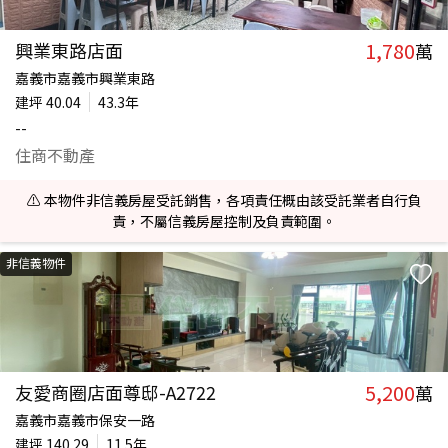
1,780
興業東路店面
萬
嘉義市嘉義市興業東路
建坪
40.04
43.3年
--
住商不動產
⚠️ 本物件非信義房屋受託銷售，各項責任概由該受託業者自行負
責，不屬信義房屋控制及負責範圍。
非信義物件
5,200
友愛商圈店面尊邸-A2722
萬
嘉義市嘉義市保安一路
建坪
140.29
11.5年