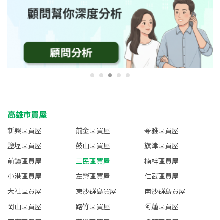
高雄市買屋
新興區買屋
前金區買屋
苓雅區買屋
鹽埕區買屋
鼓山區買屋
旗津區買屋
前鎮區買屋
三民區買屋
楠梓區買屋
小港區買屋
左營區買屋
仁武區買屋
大社區買屋
東沙群島買屋
南沙群島買屋
岡山區買屋
路竹區買屋
阿蓮區買屋