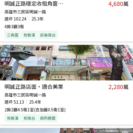
4,680
明誠正路穩定收租角窗店面
萬
高雄市三民區明誠一路
建坪
102.24
25.3年
4房3廳3衛
三角窗
有裝潢
前後陽台
2,280
明誠正路店面‧適合美業
萬
高雄市三民區明誠一路
建坪
51.13
25.4年
2房2廳4.5衛1室(含加蓋0.5衛1室)
有裝潢
有陽台
廁所開窗