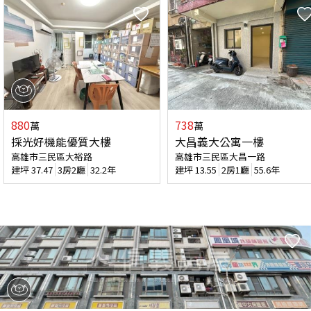
880
738
萬
萬
採光好機能優質大樓
大昌義大公寓一樓
高雄市三民區大裕路
高雄市三民區大昌一路
建坪
37.47
3房2廳
32.2年
建坪
13.55
2房1廳
55.6年