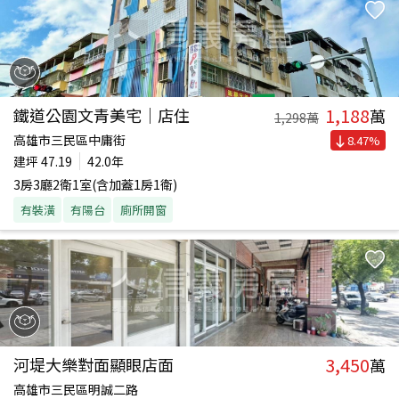
1,188
鐵道公園文青美宅｜店住
萬
1,298
萬
高雄市三民區中庸街
8.47
%
建坪
47.19
42.0年
3房3廳2衛1室(含加蓋1房1衛)
有裝潢
有陽台
廁所開窗
3,450
河堤大樂對面顯眼店面
萬
高雄市三民區明誠二路