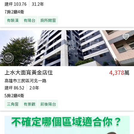
建坪
103.76
31.2年
7房2廳4衛
有裝潢
有陽台
廁所開窗
4,378
上水大面寬黃金店住
萬
高雄市三民區河北一路
建坪
86.52
2.0年
5房2廳4衛
三角窗
有景觀
前後陽台