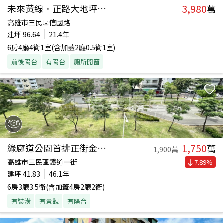
3,980
未來黃線．正路大地坪透店
萬
高雄市三民區信國路
建坪
96.64
21.4年
6房4廳4衛1室(含加蓋2廳0.5衛1室)
前後陽台
有陽台
廁所開窗
1,750
綠廊道公園首排正街金透店
萬
1,900
萬
高雄市三民區鐵道一街
7.89
%
建坪
41.83
46.1年
6房3廳3.5衛(含加蓋4房2廳2衛)
有裝潢
有景觀
有陽台