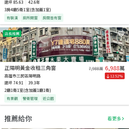
建坪
85.63
42.6年
3房4廳5衛1室(含加蓋1室)
有裝潢
廁所開窗
房間皆有窗
店長推薦
6,988
正陽明黃金收租三角窗
萬
7,988
萬
高雄市三民區陽明路
12.52
%
建坪
74.91
39.3年
2廳1衛1室(含加蓋1廳1衛)
有景觀
警衛管理
近公園
推薦給你
看更多