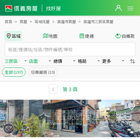
高雄市三民區買房：店面房屋物件出售、房價分析
找好屋
首頁
買屋
區域找屋
高雄市買屋
高雄市三民區買屋
區域
地圖
捷運
自備款
三民區
店面
總價
格局
更多
全部
(197)
信義嚴選
(10)
第
3
頁