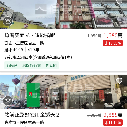
1,680
角窗雙面光‧後驛搶眼店住
萬
1,950
萬
高雄市三民區自立一路
13.85
%
建坪
40.09
41.7年
3房2廳2.5衛1室(含加蓋3房1廳2衛1室)
有陽台
房間皆有窗
近公園
2,888
站前正路好使用金透天２
萬
3,250
萬
高雄市三民區林森一路
11.14
%