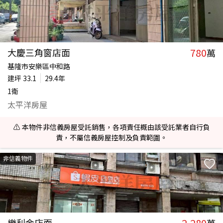
780
大慶三角窗店面
萬
基隆市安樂區中和路
建坪
33.1
29.4年
1衛
太平洋房屋
⚠️ 本物件非信義房屋受託銷售，各項責任概由該受託業者自行負
責，不屬信義房屋控制及負責範圍。
非信義物件
2,280
樂利金店面