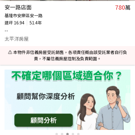
780
安一路店面
萬
基隆市安樂區安一路
建坪
16.94
51.4年
--
太平洋房屋
⚠️ 本物件非信義房屋受託銷售，各項責任概由該受託業者自行負
責，不屬信義房屋控制及負責範圍。