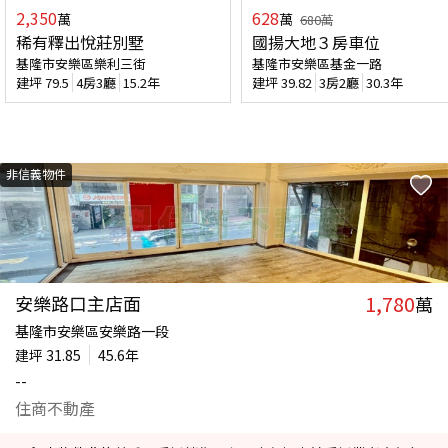
2,350
628
萬
萬
680
萬
稀有釋出悅莊別墅
國揚大地３房車位
基隆市安樂區樂利三街
基隆市安樂區基金一路
建坪
79.5
4房3廳
15.2年
建坪
39.82
3房2廳
30.3年
非信義物件
1,780
安樂路口主店面
萬
基隆市安樂區安樂路一段
建坪
31.85
45.6年
--
住商不動產