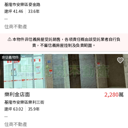
基隆市安樂區麥金路
建坪
41.46
33.6年
--
住商不動產
⚠️ 本物件非信義房屋受託銷售，各項責任概由該受託業者自行負
責，不屬信義房屋控制及負責範圍。
非信義物件
2,280
樂利金店面
萬
基隆市安樂區樂利三街
建坪
63.02
35.9年
--
住商不動產