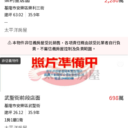
萬
基隆市安樂區樂利三街
建坪
63.02
35.9年
--
太平洋房屋
⚠️ 本物件非信義房屋受託銷售，各項責任概由該受託業者自行負
責，不屬信義房屋控制及負責範圍。
非信義物件
698
武聖街前段店面
萬
基隆市安樂區武聖街
建坪
26.12
35.9年
1房1廳1衛
太平洋房屋