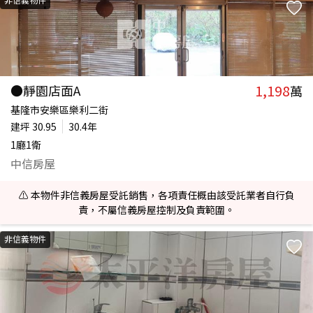
1,198
●靜園店面A
萬
基隆市安樂區樂利二街
建坪
30.95
30.4年
1廳1衛
中信房屋
⚠️ 本物件非信義房屋受託銷售，各項責任概由該受託業者自行負
責，不屬信義房屋控制及負責範圍。
非信義物件