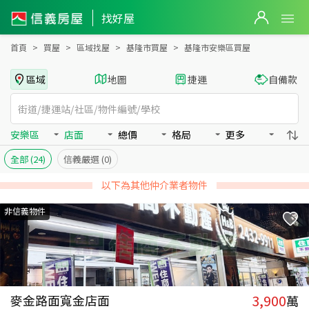
基隆市安樂區買房：店面房屋物件出售、房價分析
基隆市安樂區買房：店面物件出售、房價分析 - 信義房屋
找好屋
首頁
買屋
區域找屋
基隆市買屋
基隆市安樂區買屋
區域
地圖
捷運
自備款
安樂區
店面
總價
格局
更多
全部
(24)
信義嚴選
(0)
以下為其他仲介業者物件
非信義物件
3,900
麥金路面寬金店面
萬