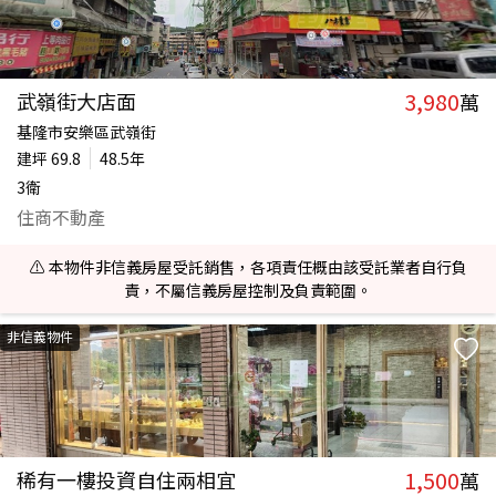
3,980
武嶺街大店面
萬
基隆市安樂區武嶺街
建坪
69.8
48.5年
3衛
住商不動產
⚠️ 本物件非信義房屋受託銷售，各項責任概由該受託業者自行負
責，不屬信義房屋控制及負責範圍。
非信義物件
1,500
稀有一樓投資自住兩相宜
萬