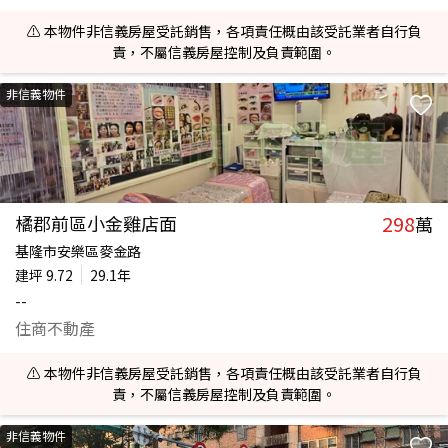
⚠️ 本物件非信義房屋受託銷售，各項責任概由該受託業者自行負
責，不屬信義房屋控制及負責範圍。
非信義物件
298
橘郡前區小金雞店面
萬
基隆市安樂區麥金路
建坪
9.72
29.1年
--
住商不動產
⚠️ 本物件非信義房屋受託銷售，各項責任概由該受託業者自行負
責，不屬信義房屋控制及負責範圍。
非信義物件