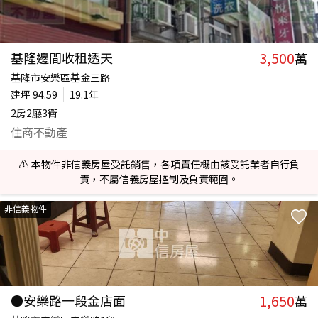
3,500
基隆邊間收租透天
萬
基隆市安樂區基金三路
建坪
94.59
19.1年
2房2廳3衛
住商不動產
⚠️ 本物件非信義房屋受託銷售，各項責任概由該受託業者自行負
責，不屬信義房屋控制及負責範圍。
非信義物件
1,650
●安樂路一段金店面
萬