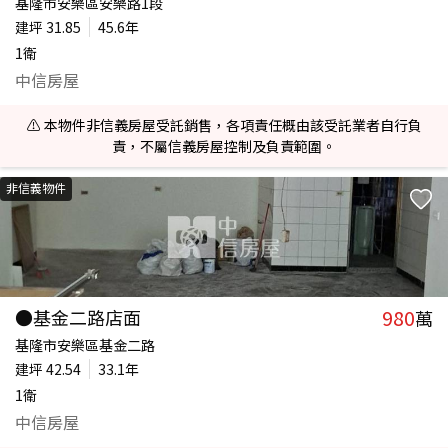
基隆市安樂區安樂路1段
建坪
31.85
45.6年
1衛
中信房屋
⚠️ 本物件非信義房屋受託銷售，各項責任概由該受託業者自行負
責，不屬信義房屋控制及負責範圍。
非信義物件
980
●基金二路店面
萬
基隆市安樂區基金二路
建坪
42.54
33.1年
1衛
中信房屋