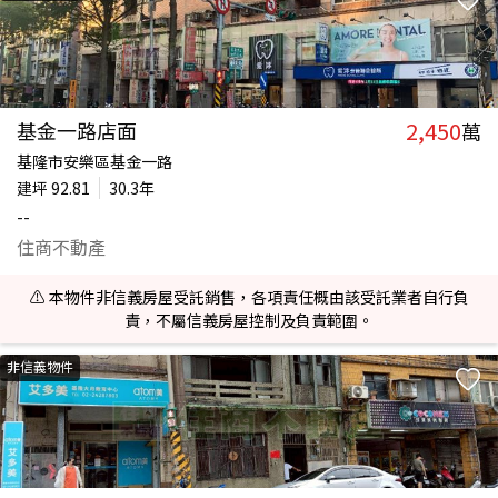
2,450
基金一路店面
萬
基隆市安樂區基金一路
建坪
92.81
30.3年
--
住商不動產
⚠️ 本物件非信義房屋受託銷售，各項責任概由該受託業者自行負
責，不屬信義房屋控制及負責範圍。
非信義物件