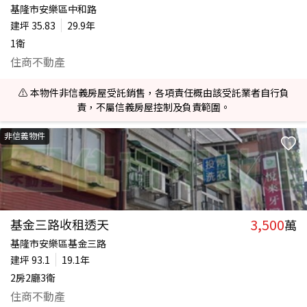
基隆市安樂區中和路
建坪
35.83
29.9年
1衛
住商不動產
⚠️ 本物件非信義房屋受託銷售，各項責任概由該受託業者自行負
責，不屬信義房屋控制及負責範圍。
非信義物件
3,500
基金三路收租透天
萬
基隆市安樂區基金三路
建坪
93.1
19.1年
2房2廳3衛
住商不動產