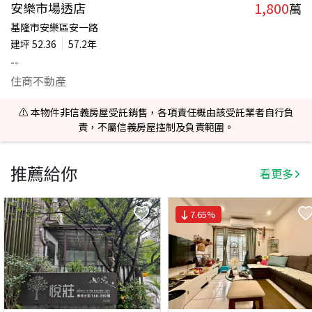
1,800
安樂市場透店
萬
基隆市安樂區安一路
建坪
52.36
57.2年
--
住商不動產
⚠️ 本物件非信義房屋受託銷售，各項責任概由該受託業者自行負
責，不屬信義房屋控制及負責範圍。
推薦給你
看更多
7.65
%