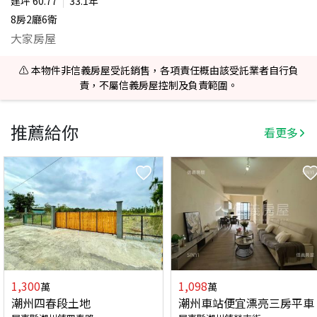
建坪
60.77
33.1年
8房2廳6衛
大家房屋
⚠️ 本物件非信義房屋受託銷售，各項責任概由該受託業者自行負
責，不屬信義房屋控制及負責範圍。
推薦給你
看更多
1,300
1,098
萬
萬
潮州四春段土地
潮州車站便宜漂亮三房平車