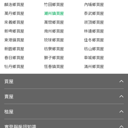
麟洛鄉買屋
竹田鄉買屋
內埔鄉買屋
萬丹鄉買屋
潮州鎮買屋
泰武鄉買屋
來義鄉買屋
萬巒鄉買屋
崁頂鄉買屋
新埤鄉買屋
南州鄉買屋
林邊鄉買屋
東港鎮買屋
琉球鄉買屋
佳冬鄉買屋
新園鄉買屋
枋寮鄉買屋
枋山鄉買屋
春日鄉買屋
獅子鄉買屋
車城鄉買屋
牡丹鄉買屋
恆春鎮買屋
滿州鄉買屋
買屋
賣屋
租屋
實登與房訊知識