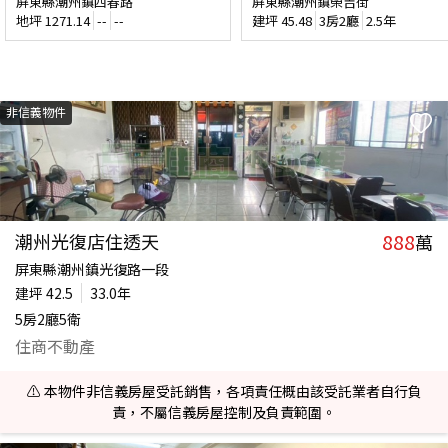
屏東縣潮州鎮四春路
屏東縣潮州鎮榮吉街
地坪
1271.14
--
--
建坪
45.48
3房2廳
2.5年
非信義物件
888
潮州光復店住透天
萬
屏東縣潮州鎮光復路一段
建坪
42.5
33.0年
5房2廳5衛
住商不動產
⚠️ 本物件非信義房屋受託銷售，各項責任概由該受託業者自行負
責，不屬信義房屋控制及負責範圍。