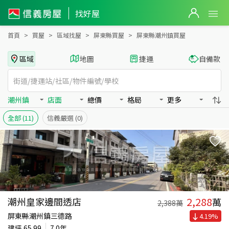
屏東縣潮州鎮買房：店面房屋物件出售、房價分析
屏東縣潮州鎮買房：店面物件出售、房價分析 - 信義房屋
找好屋
首頁
買屋
區域找屋
屏東縣買屋
屏東縣潮州鎮買屋
區域
地圖
捷運
自備款
潮州鎮
店面
總價
格局
更多
全部
(11)
信義嚴選
(0)
2,288
潮州皇家邊間透店
萬
2,388
萬
屏東縣潮州鎮三德路
4.19
%
建坪
65.99
7.0年