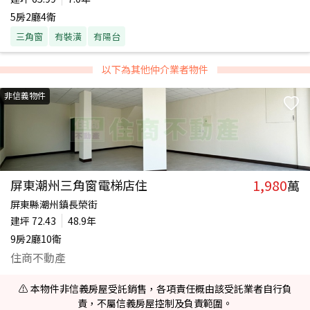
5房2廳4衛
三角窗
有裝潢
有陽台
以下為其他仲介業者物件
非信義物件
1,980
屏東潮州三角窗電梯店住
萬
屏東縣潮州鎮長榮街
建坪
72.43
48.9年
9房2廳10衛
住商不動產
⚠️ 本物件非信義房屋受託銷售，各項責任概由該受託業者自行負
責，不屬信義房屋控制及負責範圍。