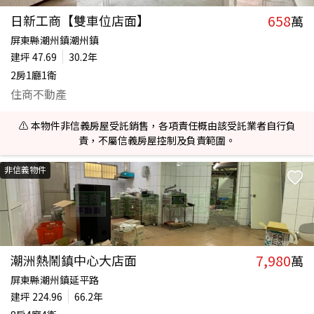
658
日新工商【雙車位店面】
萬
屏東縣潮州鎮潮州鎮
建坪
47.69
30.2年
2房1廳1衛
住商不動產
⚠️ 本物件非信義房屋受託銷售，各項責任概由該受託業者自行負
責，不屬信義房屋控制及負責範圍。
非信義物件
7,980
潮洲熱鬧鎮中心大店面
萬
屏東縣潮州鎮延平路
建坪
224.96
66.2年