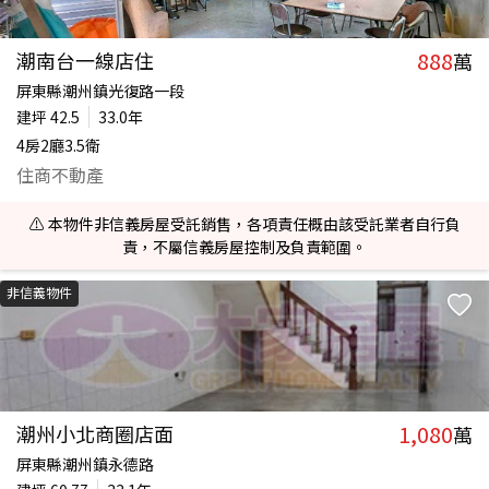
888
潮南台一線店住
萬
屏東縣潮州鎮光復路一段
建坪
42.5
33.0年
4房2廳3.5衛
住商不動產
⚠️ 本物件非信義房屋受託銷售，各項責任概由該受託業者自行負
責，不屬信義房屋控制及負責範圍。
非信義物件
1,080
潮州小北商圈店面
萬
屏東縣潮州鎮永德路