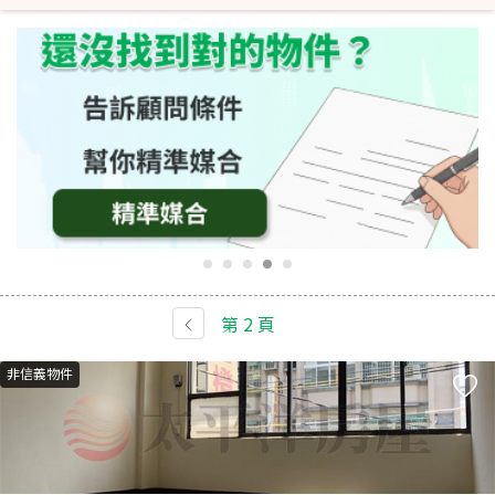
第
2
頁
非信義物件