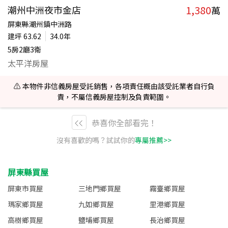
1,380
潮州中洲夜市金店
萬
屏東縣潮州鎮中洲路
建坪
63.62
34.0年
5房2廳3衛
太平洋房屋
⚠️ 本物件非信義房屋受託銷售，各項責任概由該受託業者自行負
責，不屬信義房屋控制及負責範圍。
恭喜你全部看完！
沒有喜歡的嗎？試試你的
專屬推薦>>
屏東縣買屋
屏東市買屋
三地門鄉買屋
霧臺鄉買屋
瑪家鄉買屋
九如鄉買屋
里港鄉買屋
高樹鄉買屋
鹽埔鄉買屋
長治鄉買屋