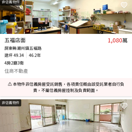
非信義物件
1,080
五福店面
萬
屏東縣潮州鎮五褔路
建坪
49.34
46.2年
4房2廳3衛
住商不動產
⚠️ 本物件非信義房屋受託銷售，各項責任概由該受託業者自行負
責，不屬信義房屋控制及負責範圍。
非信義物件