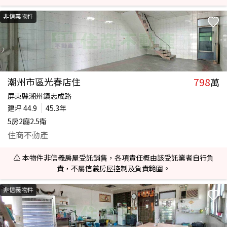
非信義物件
798
潮州市區光春店住
萬
屏東縣潮州鎮志成路
建坪
44.9
45.3年
5房2廳2.5衛
住商不動產
⚠️ 本物件非信義房屋受託銷售，各項責任概由該受託業者自行負
責，不屬信義房屋控制及負責範圍。
非信義物件