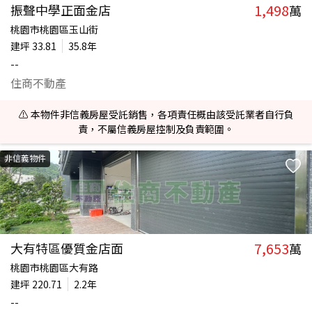
1,498
振聲中學正面金店
萬
桃園市桃園區玉山街
建坪
33.81
35.8年
--
住商不動產
⚠️ 本物件非信義房屋受託銷售，各項責任概由該受託業者自行負
責，不屬信義房屋控制及負責範圍。
非信義物件
7,653
大有特區優質金店面
萬
桃園市桃園區大有路
建坪
220.71
2.2年
--