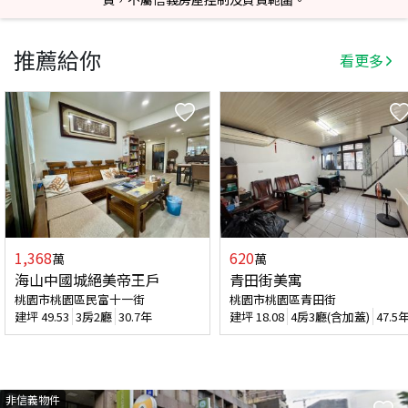
推薦給你
看更多
1,368
620
萬
萬
海山中國城絕美帝王戶
青田街美寓
桃園市桃園區民富十一街
桃園市桃園區青田街
建坪
49.53
3房2廳
30.7年
建坪
18.08
4房3廳(含加蓋)
47.5
非信義物件