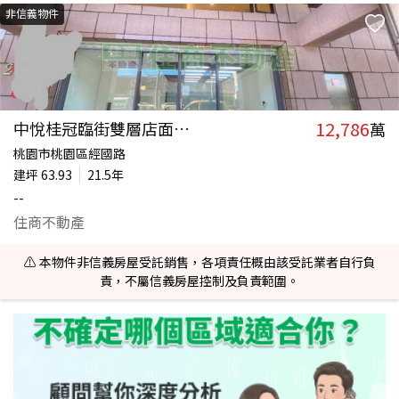
非信義物件
12,786
中悅桂冠臨街雙層店面平面
萬
桃園市桃園區經國路
建坪
63.93
21.5年
--
住商不動產
⚠️ 本物件非信義房屋受託銷售，各項責任概由該受託業者自行負
責，不屬信義房屋控制及負責範圍。