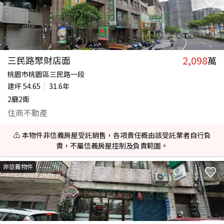
2,098
三民路聚財店面
萬
桃園市桃園區三民路一段
建坪
54.65
31.6年
2廳2衛
住商不動產
⚠️ 本物件非信義房屋受託銷售，各項責任概由該受託業者自行負
責，不屬信義房屋控制及負責範圍。
非信義物件