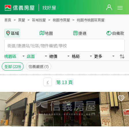
桃園市桃園區買房：店面房屋物件出售、房價分析
找好屋
首頁
買屋
區域找屋
桃園市買屋
桃園市桃園區買屋
區域
地圖
捷運
自備款
桃園區
店面
總價
格局
更多
全部
(229)
信義嚴選
(7)
第
13
頁