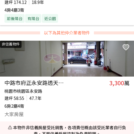
建坪
174.12
18.9年
4房4廳3衛
前後陽台
有陽台
近公園
以下為其他仲介業者物件
非信義物件
3,300
中路市府正永安路透天店面
萬
桃園市桃園區永安路
建坪
58.55
47.7年
6房2廳4衛
大家房屋
⚠️ 本物件非信義房屋受託銷售，各項責任概由該受託業者自行負
責，不屬信義房屋控制及負責範圍。