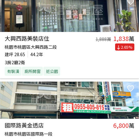
1,838
大興西路美裝店住
萬
1,888
萬
桃園市桃園區大興西路二段
2.65
%
建坪
28.65
44.2年
3房2廳2衛
有裝潢
廁所開窗
近公園
6,800
國際路黃金透店
萬
桃園市桃園區國際路一段