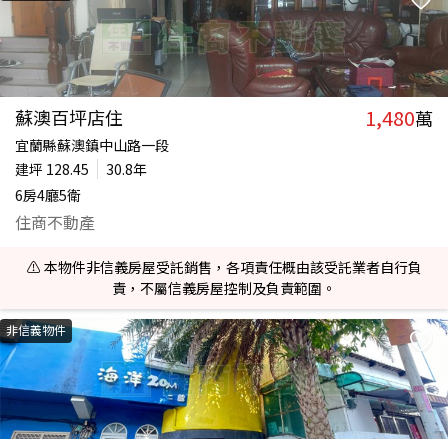
1,480
蘇澳百坪店住
萬
宜蘭縣蘇澳鎮中山路一段
建坪
128.45
30.8年
6房4廳5衛
住商不動產
⚠️ 本物件非信義房屋受託銷售，各項責任概由該受託業者自行負
責，不屬信義房屋控制及負責範圍。
非信義物件