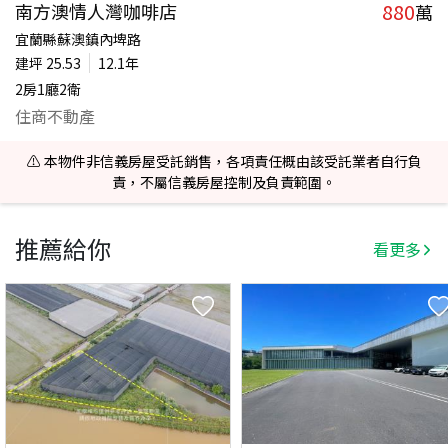
880
南方澳情人灣咖啡店
萬
宜蘭縣蘇澳鎮內埤路
建坪
25.53
12.1年
2房1廳2衛
住商不動產
⚠️ 本物件非信義房屋受託銷售，各項責任概由該受託業者自行負
責，不屬信義房屋控制及負責範圍。
推薦給你
看更多