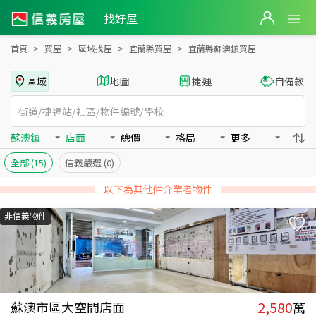
宜蘭縣蘇澳鎮買房：店面房屋物件出售、房價分析
找好屋
首頁
買屋
區域找屋
宜蘭縣買屋
宜蘭縣蘇澳鎮買屋
區域
地圖
捷運
自備款
蘇澳鎮
店面
總價
格局
更多
全部
(15)
信義嚴選
(0)
以下為其他仲介業者物件
非信義物件
2,580
蘇澳市區大空間店面
萬