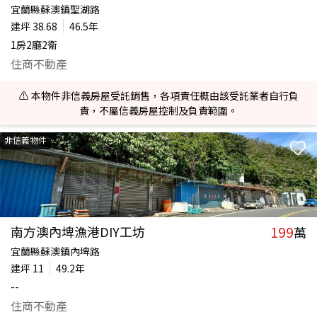
宜蘭縣蘇澳鎮聖湖路
建坪
38.68
46.5年
1房2廳2衛
住商不動產
⚠️ 本物件非信義房屋受託銷售，各項責任概由該受託業者自行負
責，不屬信義房屋控制及負責範圍。
非信義物件
199
南方澳內埤漁港DIY工坊
萬
宜蘭縣蘇澳鎮內埤路
建坪
11
49.2年
--
住商不動產