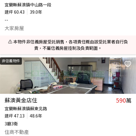
宜蘭縣蘇澳鎮中山路一段
建坪
60.43
39.0年
--
大家房屋
⚠️ 本物件非信義房屋受託銷售，各項責任概由該受託業者自行負
責，不屬信義房屋控制及負責範圍。
非信義物件
590
蘇澳黃金店住
萬
宜蘭縣蘇澳鎮蘇東北路
建坪
47.13
48.6年
3廳3衛
住商不動產