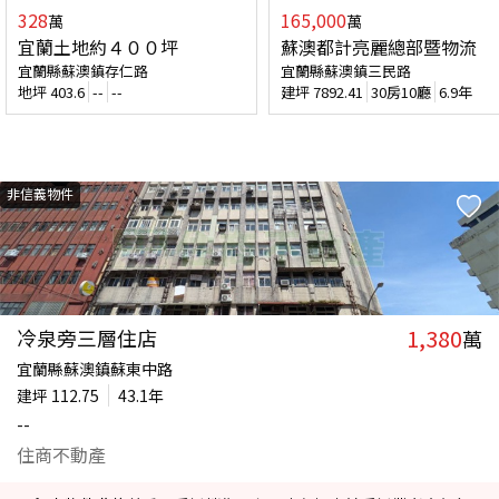
328
165,000
萬
萬
宜蘭土地約４００坪
蘇澳都計亮麗總部暨物流
宜蘭縣蘇澳鎮存仁路
宜蘭縣蘇澳鎮三民路
地坪
403.6
--
--
建坪
7892.41
30房10廳
6.9年
非信義物件
1,380
冷泉旁三層住店
萬
宜蘭縣蘇澳鎮蘇東中路
建坪
112.75
43.1年
--
住商不動產