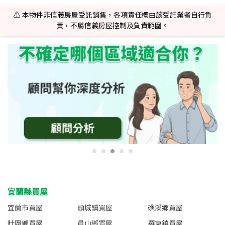
⚠️ 本物件非信義房屋受託銷售，各項責任概由該受託業者自行負
責，不屬信義房屋控制及負責範圍。
宜蘭縣買屋
宜蘭市買屋
頭城鎮買屋
礁溪鄉買屋
壯圍鄉買屋
員山鄉買屋
羅東鎮買屋