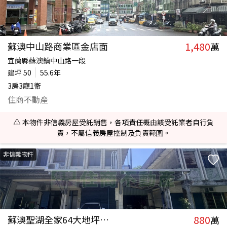
1,480
蘇澳中山路商業區金店面
萬
宜蘭縣蘇澳鎮中山路一段
建坪
50
55.6年
3房3廳1衛
住商不動產
⚠️ 本物件非信義房屋受託銷售，各項責任概由該受託業者自行負
責，不屬信義房屋控制及負責範圍。
非信義物件
880
蘇澳聖湖全家64大地坪店住
萬